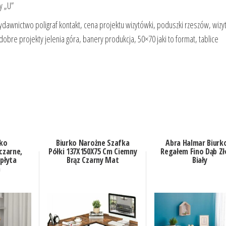
y „U”
wydawnictwo poligraf kontakt, cena projektu wizytówki, poduszki rzeszów, wizy
obre projekty jelenia góra, banery produkcja, 50×70 jaki to format, tablice
rko
Biurko Narożne Szafka
Abra Halmar Biurk
czarne,
Półki 137X150X75 Cm Ciemny
Regałem Fino Dąb Zł
 płyta
Brąz Czarny Mat
Biały
a