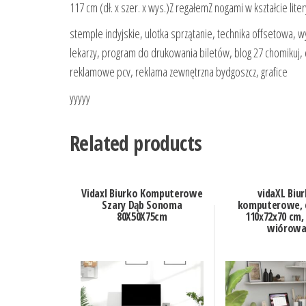
117 cm (dł. x szer. x wys.)Z regałemZ nogami w kształcie liter
stemple indyjskie, ulotka sprzątanie, technika offsetowa, 
lekarzy, program do drukowania biletów, blog 27 chomikuj, d
reklamowe pcv, reklama zewnętrzna bydgoszcz, grafice
yyyyy
Related products
Vidaxl Biurko Komputerowe
vidaXL Biu
Szary Dąb Sonoma
komputerowe, 
80X50X75cm
110x72x70 cm,
wiórow