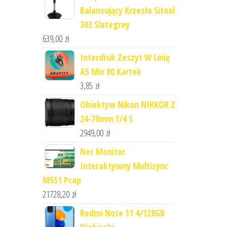
Balansujący Krzesło Sitool
303 Slategrey
639,00
zł
Interdruk Zeszyt W Linię
A5 Mix 80 Kartek
3,85
zł
Obiektyw Nikon NIKKOR Z
24-70mm f/4 S
2949,00
zł
Nec Monitor
Interaktywny Multisync
M551 Pcap
21728,20
zł
Redmi Note 11 4/128GB