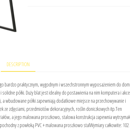
DESCRIPTION
yni go bardzo praktycznym, wygodnym i wszechstronnym wyposażeniem do dom
i solidne półki. Duży blat jest idealny do postawienia na nim komputera i akc
uki, a wbudowane półki zapewniają dodatkowe miejsce na przechowywanie i
ze zdjęciami, przedmiotów dekoracyjnych, roślin doniczkowych itp.Ten
riałów, a jego malowana proszkowo, stalowa konstrukcja zapewnia wytrzymał
wnopochodny z powłoką PVC + malowana proszkowo stalWymiary całkowite: 102 