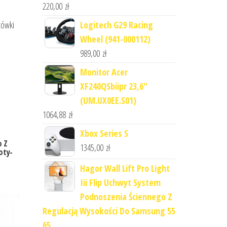
220,00
zł
tówki
Logitech G29 Racing
Wheel (941-000112)
989,00
zł
Monitor Acer
XF240QSbiipr 23,6"
(UM.UX0EE.S01)
1064,88
zł
Xbox Series S
o Z
1345,00
zł
oty-
Hagor Wall Lift Pro Light
Iii Flip Uchwyt System
Podnoszenia Ściennego Z
Regulacją Wysokości Do Samsung 55
65