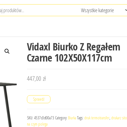
Vidaxl Biurko Z Regałem
Czarne 102X50X117cm
447,00
zł
Sprawdź
SKU:
4537c0d00a73
Category:
Biurka
Tags:
druk termotransfer
,
drukarz sit
na czym polega