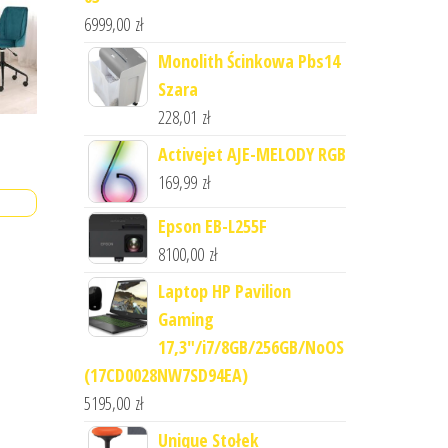
6999,00
zł
Monolith Ścinkowa Pbs14
Szara
228,01
zł
Activejet AJE-MELODY RGB
169,99
zł
Epson EB-L255F
8100,00
zł
Laptop HP Pavilion
Gaming
17,3"/i7/8GB/256GB/NoOS
(17CD0028NW7SD94EA)
5195,00
zł
Unique Stołek