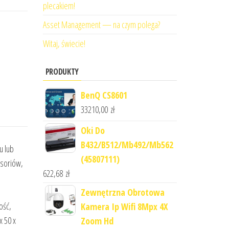
plecakiem!
Asset Management — na czym polega?
Witaj, świecie!
PRODUKTY
BenQ CS8601
33210,00
zł
Oki Do
B432/B512/Mb492/Mb562
u lub
(45807111)
esoriów,
622,68
zł
Zewnętrzna Obrotowa
ość,
Kamera Ip Wifi 8Mpx 4X
x 50 x
Zoom Hd