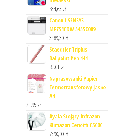
Niebieski
834,65
zł
Canon i-SENSYS
MF754CDW 5455C009
3489,30
zł
Staedtler Triplus
Ballpoint Pen 444
85,01
zł
Naprasowanki Papier
Termotransferowy Jasne
A4
21,95
zł
Ayala Stojący Infrazon
Klimazon Ceriotti C5000
7590,00
zł