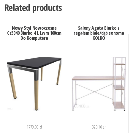
Related products
Nowy Styl Nowoczesne
Salony Agata Biurko z
Cs5040 Biurko 4 L Lwm 160cm
regałem białe/dąb sonoma
Do Komputera
KOLKO
1779,00
zł
320,16
zł