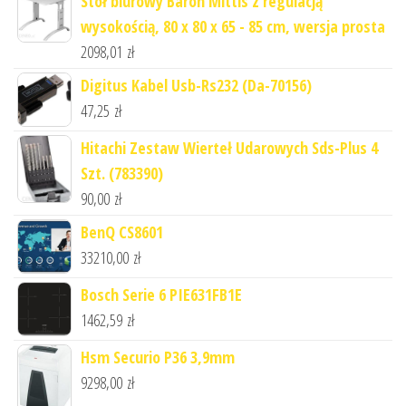
Stół biurowy Baron Mittis z regulacją
wysokością, 80 x 80 x 65 - 85 cm, wersja prosta
2098,01
zł
Digitus Kabel Usb-Rs232 (Da-70156)
47,25
zł
Hitachi Zestaw Wierteł Udarowych Sds-Plus 4
Szt. (783390)
90,00
zł
BenQ CS8601
33210,00
zł
Bosch Serie 6 PIE631FB1E
1462,59
zł
Hsm Securio P36 3,9mm
9298,00
zł