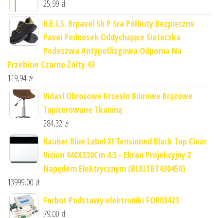
25,99
zł
R.E.I.S. Brpavel Sb P Sra Półbuty Bezpieczne
Pavel Podnosek Oddychające Siateczka
Podeszwa Antypoślizgowa Odporna Na
Przebicie Czarno Żółty 43
119,94
zł
Vidaxl Obrotowe Krzesło Biurowe Brązowe
Tapicerowane Tkaniną
284,32
zł
Kauber Blue Label Xl Tensioned Black Top Clear
Vision 440X330Cm 4:3 - Ekran Projekcyjny Z
Napędem Elektrycznym (BLXLTBT430450)
13999,00
zł
Forbot Podstawy elektroniki FOR03423
79,00
zł