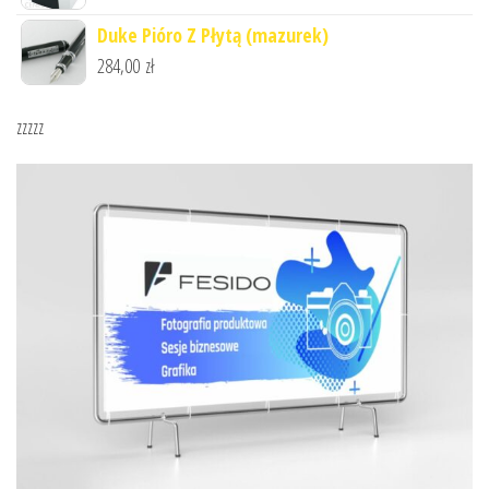
Duke Pióro Z Płytą (mazurek)
284,00
zł
zzzzz