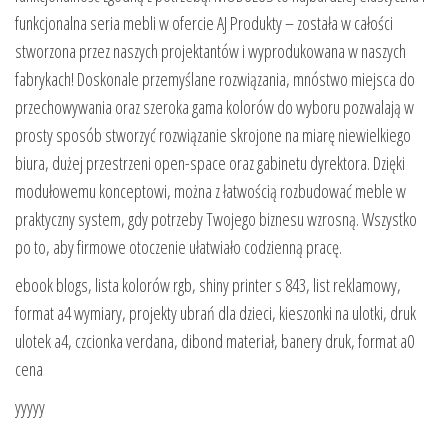
funkcjonalna seria mebli w ofercie AJ Produkty – została w całości
stworzona przez naszych projektantów i wyprodukowana w naszych
fabrykach! Doskonale przemyślane rozwiązania, mnóstwo miejsca do
przechowywania oraz szeroka gama kolorów do wyboru pozwalają w
prosty sposób stworzyć rozwiązanie skrojone na miarę niewielkiego
biura, dużej przestrzeni open-space oraz gabinetu dyrektora. Dzięki
modułowemu konceptowi, można z łatwością rozbudować meble w
praktyczny system, gdy potrzeby Twojego biznesu wzrosną. Wszystko
po to, aby firmowe otoczenie ułatwiało codzienną pracę.
ebook blogs, lista kolorów rgb, shiny printer s 843, list reklamowy,
format a4 wymiary, projekty ubrań dla dzieci, kieszonki na ulotki, druk
ulotek a4, czcionka verdana, dibond materiał, banery druk, format a0
cena
yyyyy