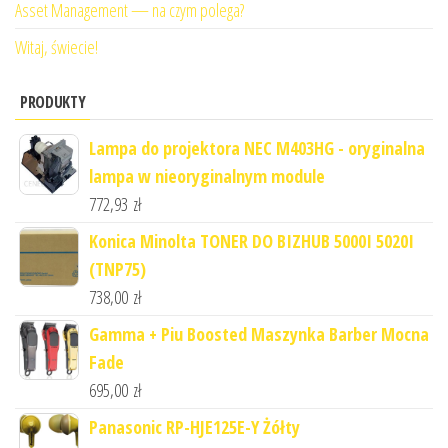
Asset Management — na czym polega?
Witaj, świecie!
PRODUKTY
Lampa do projektora NEC M403HG - oryginalna
lampa w nieoryginalnym module
772,93
zł
Konica Minolta TONER DO BIZHUB 5000I 5020I
(TNP75)
738,00
zł
Gamma + Piu Boosted Maszynka Barber Mocna
Fade
695,00
zł
Panasonic RP-HJE125E-Y Żółty