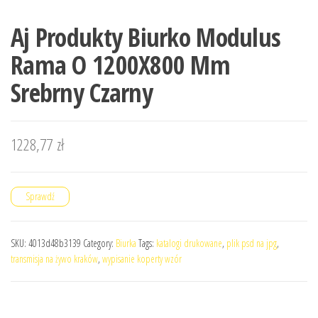
Aj Produkty Biurko Modulus
Rama O 1200X800 Mm
Srebrny Czarny
1228,77
zł
Sprawdź
SKU:
4013d48b3139
Category:
Biurka
Tags:
katalogi drukowane
,
plik psd na jpg
,
transmisja na żywo kraków
,
wypisanie koperty wzór