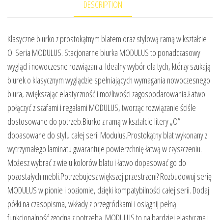
DESCRIPTION
Klasyczne biurko z prostokątnym blatem oraz stylową ramą w kształcie
O. Seria MODULUS. Stacjonarne biurka MODULUS to ponadczasowy
wygląd i nowoczesne rozwiązania. Idealny wybór dla tych, którzy szukają
biurek o klasycznym wyglądzie spełniających wymagania nowoczesnego
biura, zwiększając elastyczność i możliwości zagospodarowania.Łatwo
połączyć z szafami i regałami MODULUS, tworząc rozwiązanie ściśle
dostosowane do potrzeb.Biurko z ramą w kształcie litery „O”
dopasowane do stylu całej serii Modulus.Prostokątny blat wykonany z
wytrzymałego laminatu gwarantuje powierzchnię łatwą w czyszczeniu.
Możesz wybrać z wielu kolorów blatu i łatwo dopasować go do
pozostałych mebli.Potrzebujesz większej przestrzeni? Rozbudowuj serię
MODULUS w pionie i poziomie, dzięki kompatybilności całej serii. Dodaj
półki na czasopisma, wkłady z przegródkami i osiągnij pełną
funkcjonalność zgodną z potrzebą. MODULUS to najbardziej elastyczna i