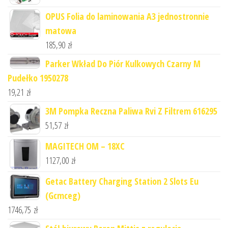
OPUS Folia do laminowania A3 jednostronnie
matowa
185,90
zł
Parker Wkład Do Piór Kulkowych Czarny M
Pudełko 1950278
19,21
zł
3M Pompka Reczna Paliwa Rvi Z Filtrem 616295
51,57
zł
MAGITECH OM – 18XC
1127,00
zł
Getac Battery Charging Station 2 Slots Eu
(Gcmceg)
1746,75
zł