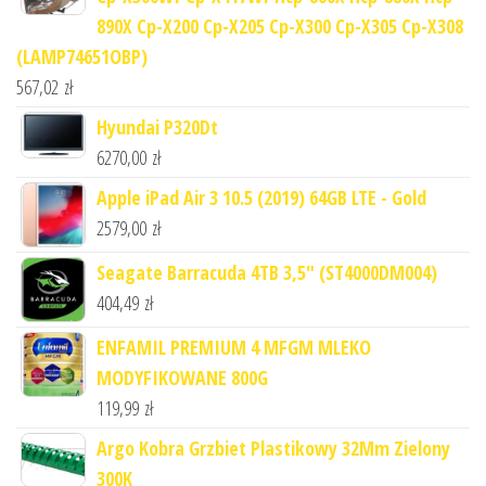
890X Cp-X200 Cp-X205 Cp-X300 Cp-X305 Cp-X308
(LAMP74651OBP)
567,02
zł
Hyundai P320Dt
6270,00
zł
Apple iPad Air 3 10.5 (2019) 64GB LTE - Gold
2579,00
zł
Seagate Barracuda 4TB 3,5" (ST4000DM004)
404,49
zł
ENFAMIL PREMIUM 4 MFGM MLEKO
MODYFIKOWANE 800G
119,99
zł
Argo Kobra Grzbiet Plastikowy 32Mm Zielony
300K