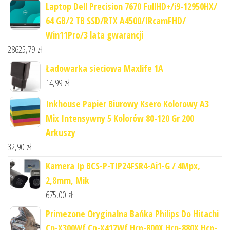
Laptop Dell Precision 7670 FullHD+/​i9-12950HX/​
64 GB/​2 TB SSD/​RTX A4500/​IRcamFHD/​
Win11Pro/​3 lata gwarancji
28625,79
zł
Ładowarka sieciowa Maxlife 1A
14,99
zł
Inkhouse Papier Biurowy Ksero Kolorowy A3
Mix Intensywny 5 Kolorów 80-120 Gr 200
Arkuszy
32,90
zł
Kamera Ip BCS-P-TIP24FSR4-Ai1-G / 4Mpx,
2,8mm, Mik
675,00
zł
Primezone Oryginalna Bańka Philips Do Hitachi
Cp-X300Wf Cp-X417Wf Hcp-800X Hcp-880X Hcp-