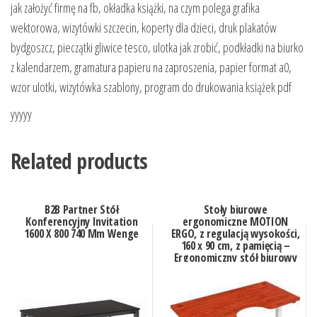
jak założyć firmę na fb, okładka książki, na czym polega grafika
wektorowa, wizytówki szczecin, koperty dla dzieci, druk plakatów
bydgoszcz, pieczątki gliwice tesco, ulotka jak zrobić, podkładki na biurko
z kalendarzem, gramatura papieru na zaproszenia, papier format a0,
wzor ulotki, wizytówka szablony, program do drukowania książek pdf
yyyyy
Related products
B2B Partner Stół
Stoły biurowe
Konferencyjny Invitation
ergonomiczne MOTION
1600 X 800 740 Mm Wenge
ERGO, z regulacją wysokości,
160 x 90 cm, z pamięcią –
Ergonomiczny stół biurowy
MOTION o regulowanej
wysokości, 160