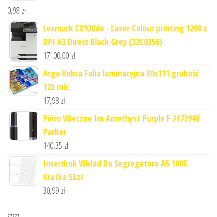
0,98
zł
Lexmark CX920de - Laser Colour printing 1200 x
DPI A3 Direct Black Grey (32C0356)
17100,00
zł
Argo Kobra Folia laminacyjna 80x111 grubość
125 mic
17,98
zł
Pióro Wieczne Im Amethyst Purple F 2172948
Parker
140,35
zł
Interdruk Wkład Do Segregatora A5 100K
Kratka 5Szt
30,99
zł
zzzzz