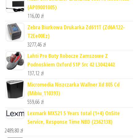
(AP09001005)
116,00
zł
Zebra Biurkowa Drukarka Zd611T (Zd6A122-
T2Ee00Ez)
3277,46
zł
Lahti Pro Buty Robocze Zamszowe Z
Podnoskiem Oxford S1P Src 42 L3042442
137,12
zł
Micromedia Niszczarka Wallner Xd 805 Cd
(Mibiu_110393)
559,66
zł
Lexmark MX521 5 Years total (1+4) OnSite
Service, Response Time NBD (2362138)
2489,80
zł