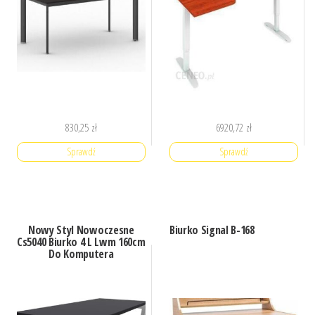
830,25
zł
6920,72
zł
Sprawdź
Sprawdź
Nowy Styl Nowoczesne
Biurko Signal B-168
Cs5040 Biurko 4 L Lwm 160cm
Do Komputera