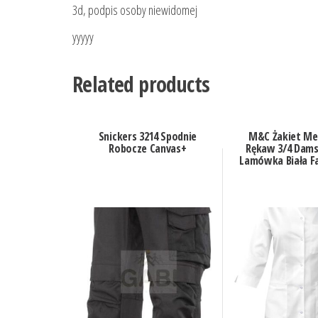
3d, podpis osoby niewidomej
yyyyy
Related products
Snickers 3214 Spodnie
M&C Żakiet Me
Robocze Canvas+
Rękaw 3/4 Damsk
Lamówka Biała Fa