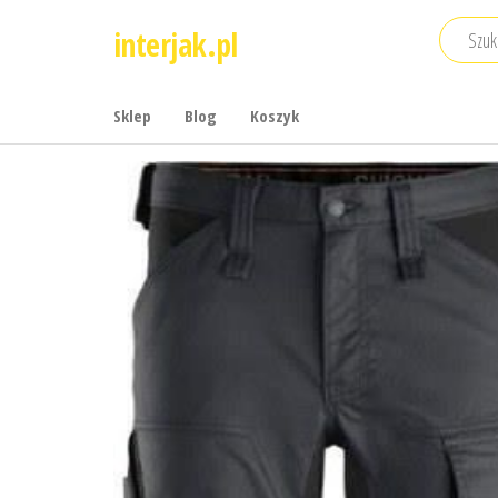
Przejdź
interjak.pl
do
treści
Sklep
Blog
Koszyk