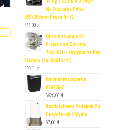
10 Kg 5 Szuflad Uchwyt
Na Suszarkę Półka
495x284mm Physa Rr 12
431,00
zł
Optoma Lampa Do
Projektora Optoma
Tw610Sti - Oryginalna Bez
Modułu (Sp.8Jq01Gc01)
506,51
zł
Wallner Niszczarka
RS6600-S
5820,00
zł
Bezdotykowy Podajnik Do
Dezynfekcji I Mydła
97,00
zł