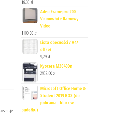
18,35
zł
Adeo Framepro 200
Visionwhite Ramowy
Video
1100,00
zł
Lista obecności / A4/
offset
9,29
zł
Kyocera M3040Dn
2932,00
zł
Microsoft Office Home &
Student 2019 BOX (do
pobrania - klucz w
pudełku)
ransmisje