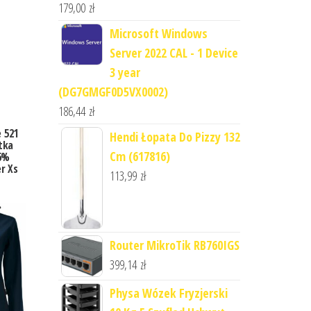
179,00
zł
Microsoft Windows
Server 2022 CAL - 1 Device
3 year
(DG7GMGF0D5VX0002)
186,44
zł
 521
Hendi Łopata Do Pizzy 132
tka
Cm (617816)
6%
r Xs
113,99
zł
Router MikroTik RB760IGS
399,14
zł
Physa Wózek Fryzjerski