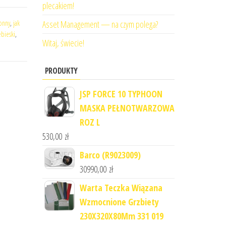
plecakiem!
onny
,
jak
Asset Management — na czym polega?
ebieski
,
Witaj, świecie!
PRODUKTY
JSP FORCE 10 TYPHOON
MASKA PEŁNOTWARZOWA
ROZ L
530,00
zł
Barco (R9023009)
30990,00
zł
Warta Teczka Wiązana
Wzmocnione Grzbiety
230X320X80Mm 331 019