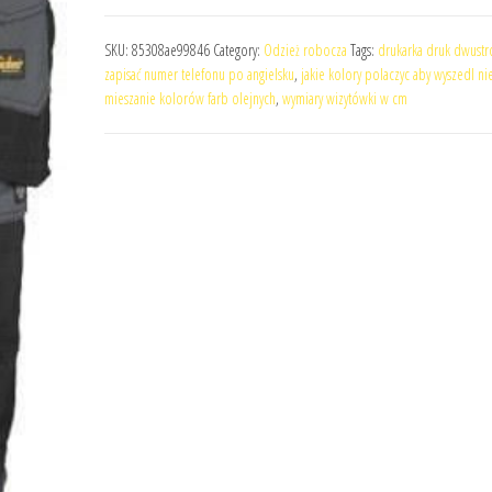
SKU:
85308ae99846
Category:
Odzież robocza
Tags:
drukarka druk dwustr
zapisać numer telefonu po angielsku
,
jakie kolory polaczyc aby wyszedl ni
mieszanie kolorów farb olejnych
,
wymiary wizytówki w cm