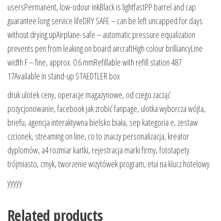
usersPermanent, low-odour inkBlack is lightfastPP barrel and cap
guarantee long service lifeDRY SAFE – can be left uncapped for days
without drying upAirplane-safe – automatic pressure equalization
prevents pen from leaking on board aircraftHigh colour brilliancyLine
width F – fine, approx. 0.6 mmRefillable with refill station 487
17Available in stand-up STAEDTLER box
druk ulotek ceny, operacje magazynowe, od czego zacząć
pozycjonowanie, facebook jak zrobić fanpage, ulotka wyborcza wójta,
briefu, agencja interaktywna bielsko biała, sep kategoria e, zestaw
czcionek, streaming on line, co to znaczy personalizacja, kreator
dyplomów, a4 rozmiar kartki, rejestracja marki firmy, fototapety
trójmiasto, cmyk, tworzenie wizytówek program, etui na klucz hotelowy
yyyyy
Related products