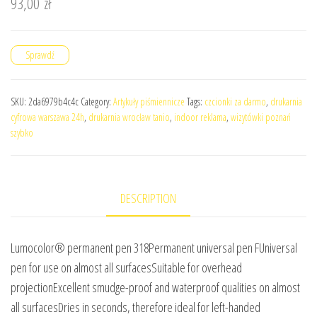
93,00
zł
Sprawdź
SKU:
2da6979b4c4c
Category:
Artykuły piśmiennicze
Tags:
czcionki za darmo
,
drukarnia
cyfrowa warszawa 24h
,
drukarnia wrocław tanio
,
indoor reklama
,
wizytówki poznań
szybko
DESCRIPTION
Lumocolor® permanent pen 318Permanent universal pen FUniversal
pen for use on almost all surfacesSuitable for overhead
projectionExcellent smudge-proof and waterproof qualities on almost
all surfacesDries in seconds, therefore ideal for left-handed