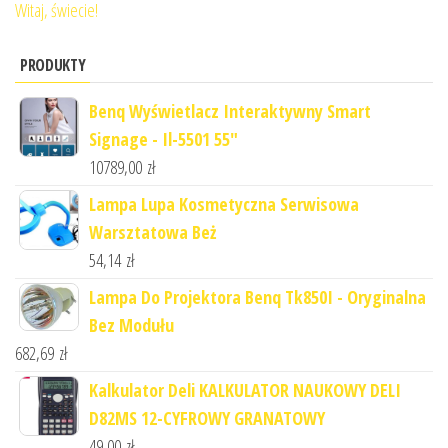
Witaj, świecie!
PRODUKTY
Benq Wyświetlacz Interaktywny Smart
Signage - Il-5501 55"
10789,00
zł
Lampa Lupa Kosmetyczna Serwisowa
Warsztatowa Beż
54,14
zł
Lampa Do Projektora Benq Tk850I - Oryginalna
Bez Modułu
682,69
zł
Kalkulator Deli KALKULATOR NAUKOWY DELI
D82MS 12-CYFROWY GRANATOWY
49,00
zł