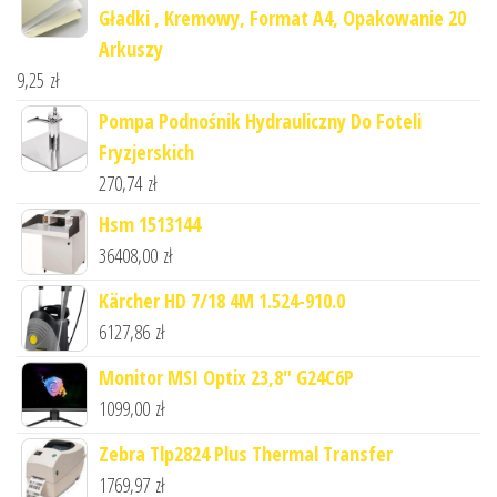
Gładki , Kremowy, Format A4, Opakowanie 20
Arkuszy
9,25
zł
Pompa Podnośnik Hydrauliczny Do Foteli
Fryzjerskich
270,74
zł
Hsm 1513144
36408,00
zł
Kärcher HD 7/18 4M 1.524-910.0
6127,86
zł
Monitor MSI Optix 23,8" G24C6P
1099,00
zł
Zebra Tlp2824 Plus Thermal Transfer
1769,97
zł