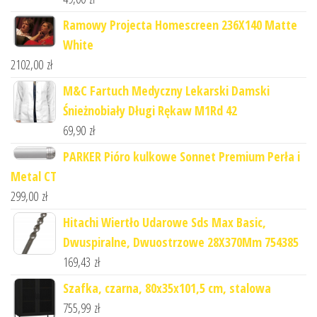
Ramowy Projecta Homescreen 236X140 Matte
White
2102,00
zł
M&C Fartuch Medyczny Lekarski Damski
Śnieżnobiały Długi Rękaw M1Rd 42
69,90
zł
PARKER Pióro kulkowe Sonnet Premium Perła i
Metal CT
299,00
zł
Hitachi Wiertło Udarowe Sds Max Basic,
Dwuspiralne, Dwuostrzowe 28X370Mm 754385
169,43
zł
Szafka, czarna, 80x35x101,5 cm, stalowa
755,99
zł