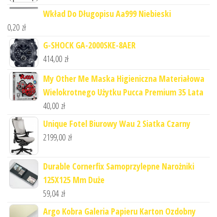
Wkład Do Długopisu Aa999 Niebieski
0,20
zł
G-SHOCK GA-2000SKE-8AER
414,00
zł
My Other Me Maska Higieniczna Materiałowa
Wielokrotnego Użytku Pucca Premium 35 Lata
40,00
zł
Unique Fotel Biurowy Wau 2 Siatka Czarny
2199,00
zł
Durable Cornerfix Samoprzylepne Narożniki
125X125 Mm Duże
59,04
zł
Argo Kobra Galeria Papieru Karton Ozdobny