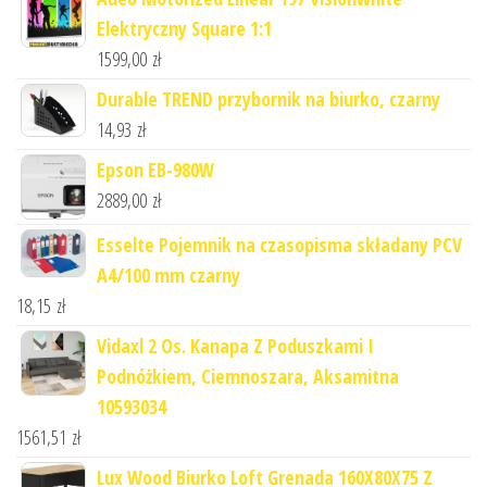
Elektryczny Square 1:1
1599,00
zł
Durable TREND przybornik na biurko, czarny
14,93
zł
Epson EB-980W
2889,00
zł
Esselte Pojemnik na czasopisma składany PCV
A4/100 mm czarny
18,15
zł
Vidaxl 2 Os. Kanapa Z Poduszkami I
Podnóżkiem, Ciemnoszara, Aksamitna
10593034
1561,51
zł
Lux Wood Biurko Loft Grenada 160X80X75 Z