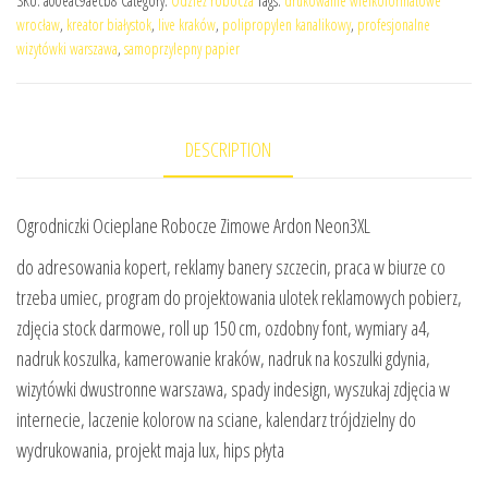
SKU:
a00eac9aecb8
Category:
Odzież robocza
Tags:
drukowanie wielkoformatowe
wrocław
,
kreator białystok
,
live kraków
,
polipropylen kanalikowy
,
profesjonalne
wizytówki warszawa
,
samoprzylepny papier
DESCRIPTION
Ogrodniczki Ocieplane Robocze Zimowe Ardon Neon3XL
do adresowania kopert, reklamy banery szczecin, praca w biurze co
trzeba umiec, program do projektowania ulotek reklamowych pobierz,
zdjęcia stock darmowe, roll up 150 cm, ozdobny font, wymiary a4,
nadruk koszulka, kamerowanie kraków, nadruk na koszulki gdynia,
wizytówki dwustronne warszawa, spady indesign, wyszukaj zdjęcia w
internecie, laczenie kolorow na sciane, kalendarz trójdzielny do
wydrukowania, projekt maja lux, hips płyta