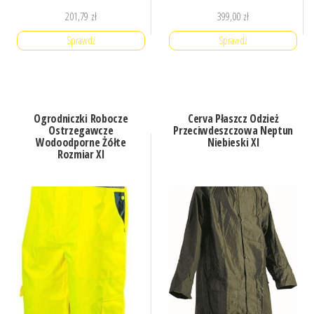
201,79
zł
399,00
zł
Sprawdź
Sprawdź
Ogrodniczki Robocze
Cerva Płaszcz Odzież
Ostrzegawcze
Przeciwdeszczowa Neptun
Wodoodporne Żółte
Niebieski Xl
Rozmiar Xl