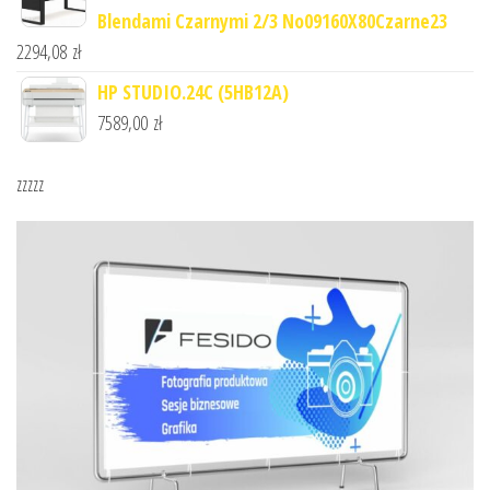
Blendami Czarnymi 2/3 No09160X80Czarne23
2294,08
zł
HP STUDIO.24C (5HB12A)
7589,00
zł
zzzzz