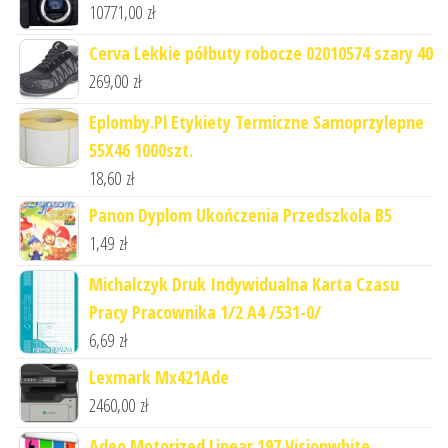
10771,00
zł
Cerva Lekkie półbuty robocze 02010574 szary 40
269,00
zł
Eplomby.Pl Etykiety Termiczne Samoprzylepne
55X46 1000szt.
18,60
zł
Panon Dyplom Ukończenia Przedszkola B5
1,49
zł
Michalczyk Druk Indywidualna Karta Czasu
Pracy Pracownika 1/2 A4 /531-0/
6,69
zł
Lexmark Mx421Ade
2460,00
zł
Adeo Motorized Linear 197 Visionwhite