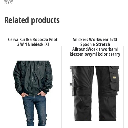
yyyyy
Related products
Cerva Kurtka Robocza Pilot
Snickers Workwear 6241
3 W 1 Niebieski Xl
Spodnie Stretch
AllroundWork z workami
kieszeniowymi kolor czarny