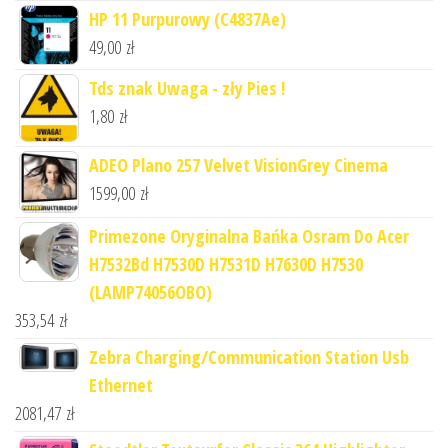
HP 11 Purpurowy (C4837Ae)
49,00
zł
Tds znak Uwaga - zły Pies !
1,80
zł
ADEO Plano 257 Velvet VisionGrey Cinema
1599,00
zł
Primezone Oryginalna Bańka Osram Do Acer
H7532Bd H7530D H7531D H7630D H7530
(LAMP74056OBO)
353,54
zł
Zebra Charging/Communication Station Usb
Ethernet
2081,47
zł