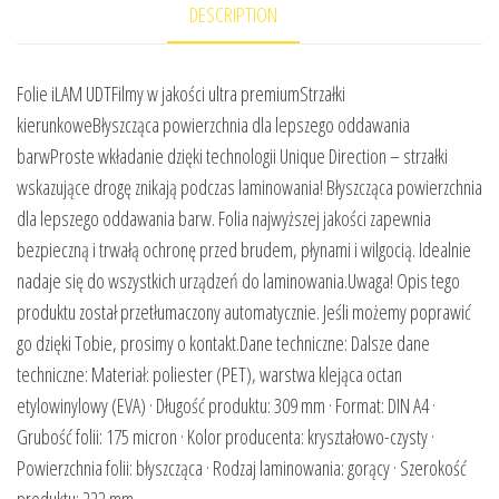
DESCRIPTION
Folie iLAM UDTFilmy w jakości ultra premiumStrzałki
kierunkoweBłyszcząca powierzchnia dla lepszego oddawania
barwProste wkładanie dzięki technologii Unique Direction – strzałki
wskazujące drogę znikają podczas laminowania! Błyszcząca powierzchnia
dla lepszego oddawania barw. Folia najwyższej jakości zapewnia
bezpieczną i trwałą ochronę przed brudem, płynami i wilgocią. Idealnie
nadaje się do wszystkich urządzeń do laminowania.Uwaga! Opis tego
produktu został przetłumaczony automatycznie. Jeśli możemy poprawić
go dzięki Tobie, prosimy o kontakt.Dane techniczne: Dalsze dane
techniczne: Materiał: poliester (PET), warstwa klejąca octan
etylowinylowy (EVA) · Długość produktu: 309 mm · Format: DIN A4 ·
Grubość folii: 175 micron · Kolor producenta: kryształowo-czysty ·
Powierzchnia folii: błyszcząca · Rodzaj laminowania: gorący · Szerokość
produktu: 222 mm