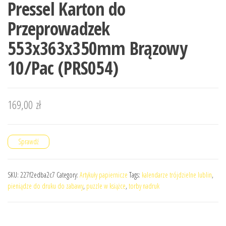
Pressel Karton do
Przeprowadzek
553x363x350mm Brązowy
10/Pac (PRS054)
169,00
zł
Sprawdź
SKU:
227f2edba2c7
Category:
Artykuły papiernicze
Tags:
kalendarze trójdzielne lublin
,
pieniądze do druku do zabawy
,
puzzle w książce
,
torby nadruk