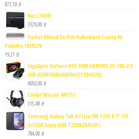
877,10
zł
Nec L102W
3329,00
zł
Parker Wkład Do Piór Kulkowych Czarny M
Pudełko 1950278
19,21
zł
Gigabyte GeForce RTX 3080 GAMING OC 10G 2.0
LHR (GVN3080GAMINGOC10GD20)
4050,00
zł
Cooler Master MH751
315,48
zł
Samsung Galaxy Tab A7 Lite SM-T225 8,7" LTE
3/32GB Szary (SM-T225NZAAEUE)
784,00
zł