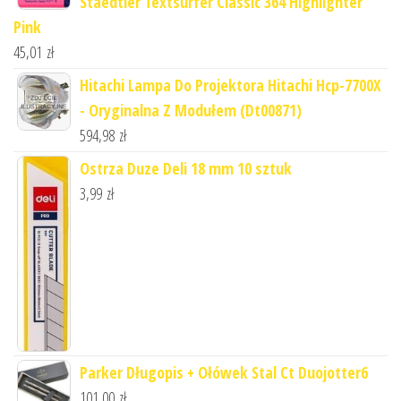
Staedtler Textsurfer Classic 364 Highlighter
Pink
45,01
zł
Hitachi Lampa Do Projektora Hitachi Hcp-7700X
- Oryginalna Z Modułem (Dt00871)
594,98
zł
Ostrza Duze Deli 18 mm 10 sztuk
3,99
zł
Parker Długopis + Ołówek Stal Ct Duojotter6
101,00
zł