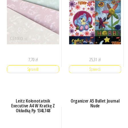
7,70
zł
25,31
zł
Sprawdź
Sprawdź
Leitz Kołonotatnik
Organizer A5 Bullet Journal
Executive A4 W Kratkę Z
Nude
Okładką Pp 134L748