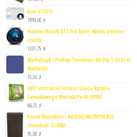
Acer X1225I
1899,00
zł
Huawei Watch GT3 Pro Sport 46mm Srebrno-
czarny
1201,75
zł
Michalczyk i Prokop Terminarz A6 Ola T-212V-N
Niebieski
15,56
zł
ORZ Instruktor Fitness Ocena Ryzyka
Zawodowego Metodą Pn-N-18002
68,25
zł
Pasek Morellato - A01X5674D75019CR22
szerokość 22 MM
95,00
zł