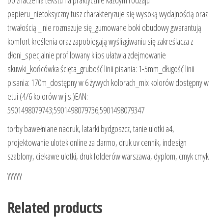
Do znaczenia tekstu na praktycznie każdym rodzaju
papieru_nietoksyczny tusz charakteryzuje się wysoką wydajnością oraz
trwałością _ nie rozmazuje się_gumowane boki obudowy gwarantują
komfort kreślenia oraz zapobiegają wyślizgiwaniu się zakreślacza z
dłoni_specjalnie profilowany klips ułatwia zdejmowanie
skuwki_końcówka ścięta_grubość linii pisania: 1-5mm_długość linii
pisania: 170m_dostępny w 6 żywych kolorach_mix kolorów dostępny w
etui (4/6 kolorów w j.s.)EAN:
5901498079743;5901498079736;5901498079347
torby bawełniane nadruk, latarki bydgoszcz, tanie ulotki a4,
projektowanie ulotek online za darmo, druk uv cennik, indesign
szablony, ciekawe ulotki, druk folderów warszawa, dyplom, cmyk cmyk
yyyyy
Related products