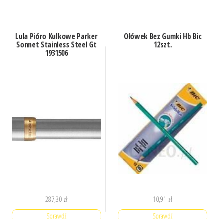
Lula Pióro Kulkowe Parker
Ołówek Bez Gumki Hb Bic
Sonnet Stainless Steel Gt
12szt.
1931506
287,30
zł
10,91
zł
Sprawdź
Sprawdź