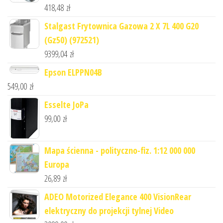
418,48
zł
Stalgast Frytownica Gazowa 2 X 7L 400 G20
(Gz50) (972521)
9399,04
zł
Epson ELPPN04B
549,00
zł
Esselte JoPa
99,00
zł
Mapa ścienna - polityczno-fiz. 1:12 000 000
Europa
26,89
zł
ADEO Motorized Elegance 400 VisionRear
elektryczny do projekcji tylnej Video