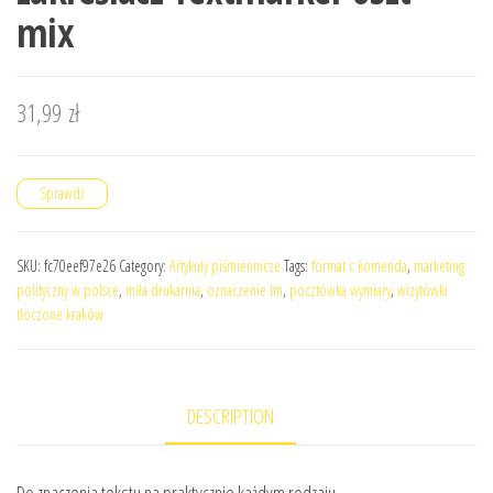
mix
31,99
zł
Sprawdź
SKU:
fc70eef97e26
Category:
Artykuły piśmiennicze
Tags:
format c komenda
,
marketing
polityczny w polsce
,
miła drukarnia
,
oznaczenie tm
,
pocztówka wymiary
,
wizytówki
tłoczone kraków
DESCRIPTION