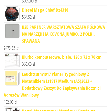
3099,00
zł
Diesel Mega Chief Dz4318
564,52
zł
B2B PARTNER WARSZTATOWA SZAFA PÓŁKOWA
NA NARZĘDZIA KOVONA JUMBO, 2 PÓŁKI,
SPAWANA
2473,53
zł
Biurko komputerowe, białe, 120 x 72 x 70 cm
368,03
zł
Leuchtturm1917 Planer Tygodniowy Z
Notatnikiem Lt1917 Medium (A5)2023 +
Dodatkowy Zeszyt Do Zapisywania Rocznic I
Adresów Waniliowy
102,00
zł
Regał Magazynowy Metalowy Garażowy