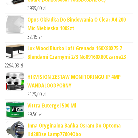
3999,00
zł
Opus Okładka Do Bindowania O Clear A4 200
Mic Niebieska 100Szt
32,15
zł
Lux Wood Biurko Loft Grenada 160X80X75 Z
Blendami Czarnymi 2/3 No09160X80Czarne23
2294,08
zł
HIKVISION ZESTAW MONITORINGU IP 4MP
WANDALOODPORNY
2179,00
zł
Vittra Eutergel 500 Ml
29,50
zł
Inna Oryginalna Bańka Osram Do Optoma
Hd28Dse Lamp77604Obo