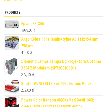
PRODUKTY
Epson EB-X06
1979,00
zł
Argo Kobra Folia laminacyjna A6 111x154 mm
250 mic
45,00
zł
Diamond Lamps Lampa Do Projektora Optoma
X354 Z Modułem (SP72G01GC01)
877,10
zł
Router AVM FRITZ!Box 4020 Edition Polska
229,00
zł
Power Color Radeon 6800Xt Red Devil 16Gb
Gddr6 (AXRX6800XT16GBD63DHEOC)