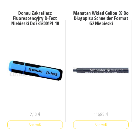
Donau Zakreślacz
Manutan Wkład Gelion 39 Do
Fluorescencyjny D-Text
Długopisu Schneider Format
Niebieski Do7358001Pl-10
G2 Niebieski
2,10
zł
116,85
zł
Sprawdź
Sprawdź