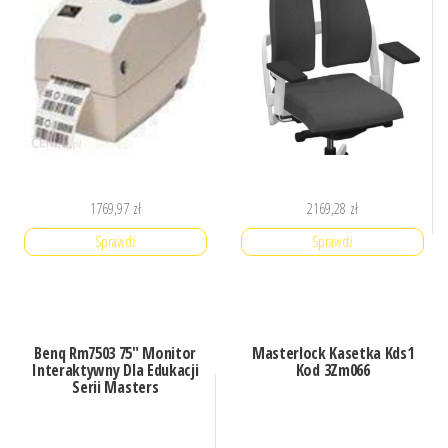
1769,97
zł
2169,28
zł
Sprawdź
Sprawdź
Benq Rm7503 75″ Monitor
Masterlock Kasetka Kds1
Interaktywny Dla Edukacji
Kod 3Zm066
Serii Masters