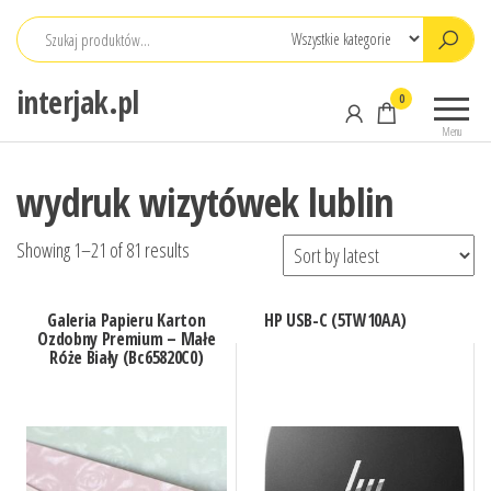
Przejdź
do
treści
interjak.pl
0
Menu
wydruk wizytówek lublin
Showing 1–21 of 81 results
Galeria Papieru Karton
HP USB-C (5TW10AA)
Ozdobny Premium – Małe
Róże Biały (Bc65820C0)