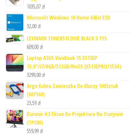
1035,07
zł
Microsoft Windows 10 Home 64bit ESD
32,00
zł
LEXMARK TONER51F2H0E BLACK 5 TYS
609,00
zł
Laptop ASUS VivoBook 15 X513EP
15,6"/i7/8GB/512GB/NoOS (X513EPBQ1153A)
3299,00
zł
Argo Kobra Zawieszka Do Kluczy 100Sztuk
(607160)
23,59
zł
Duronic 4:3 Ekran Do Projektora Na Statywie
(TPS86)
559,99
zł