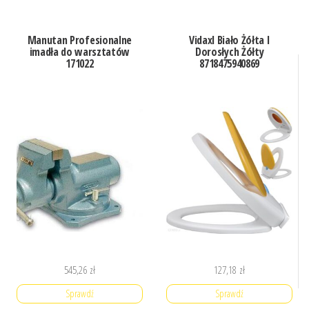
Manutan Profesionalne
Vidaxl Biało Żółta I
imadła do warsztatów
Dorosłych Żółty
171022
8718475940869
545,26
zł
127,18
zł
Sprawdź
Sprawdź