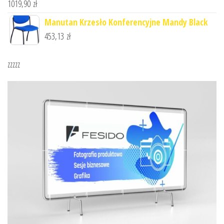
1019,90
zł
Manutan Krzesło Konferencyjne Mandy Black
453,13
zł
zzzzz