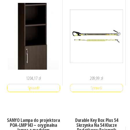
1204,17
zł
209,99
zł
Sprawdź
Sprawdź
SANYO Lampa do projektora
Durable Key Box Plus 54
POA-LMP143 – oryginalna
Skrzynka Na 54 Klucze