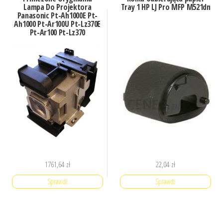
Lampa Do Projektora
Tray 1 HP LJ Pro MFP M521dn
Panasonic Pt-Ah1000E Pt-
Ah1000 Pt-Ar100U Pt-Lz370E
Pt-Ar100 Pt-Lz370
(LAMP76450OBOM)
1761,64
zł
22,04
zł
Sprawdź
Sprawdź