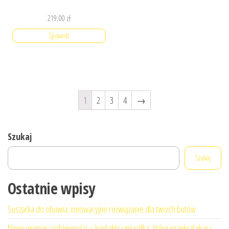
219,00
zł
Sprawdź
1
2
3
4
→
Szukaj
Szukaj
Ostatnie wpisy
Suszarka do obuwia: innowacyjne rozwiązanie dla twoich butów
Nowy wymiar codzienności – kontakty i gniazdka, które przekształcają