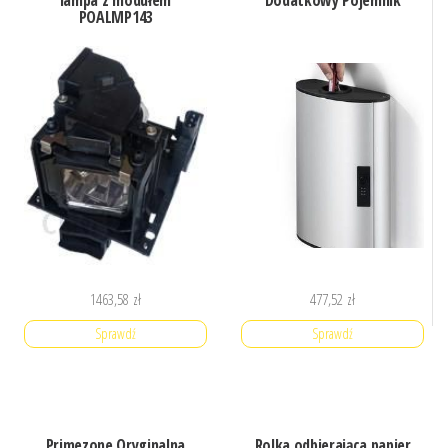
lampa z modułem
Dodatkowy Pojemnik
POALMP143
1463,58
zł
477,52
zł
Sprawdź
Sprawdź
Primezone Oryginalna
Rolka odbierająca papier