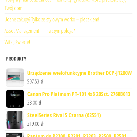
Twój dom
Udane zakupy? Tylko ze stylowym worko – plecakiem!
Asset Management — na czym polega?
Witaj, świecie!
PRODUKTY
Urządzenie wielofunkcyjne Brother DCP-J1200W
597,53
zł
Canon Pro Platinum PT-101 4x6 20Szt. 2768B013
28,00
zł
SteelSeries Rival 5 Czarna (62551)
219,00
zł
Pantum do P2200, P2201, P2203, P2500, P2501,