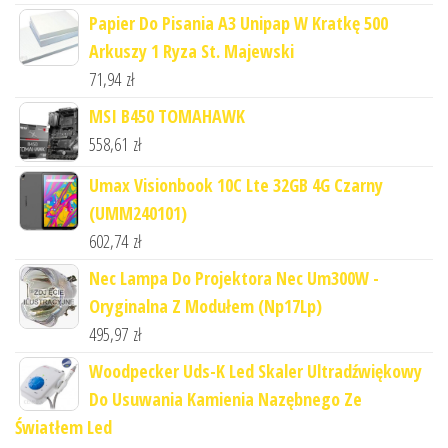
Papier Do Pisania A3 Unipap W Kratkę 500
Arkuszy 1 Ryza St. Majewski
71,94
zł
MSI B450 TOMAHAWK
558,61
zł
Umax Visionbook 10C Lte 32GB 4G Czarny
(UMM240101)
602,74
zł
Nec Lampa Do Projektora Nec Um300W -
Oryginalna Z Modułem (Np17Lp)
495,97
zł
Woodpecker Uds-K Led Skaler Ultradźwiękowy
Do Usuwania Kamienia Nazębnego Ze
Światłem Led