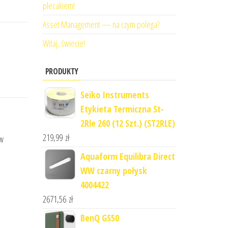
plecakiem!
Asset Management — na czym polega?
Witaj, świecie!
PRODUKTY
Seiko Instruments
Etykieta Termiczna St-
2Rle 260 (12 Szt.) (ST2RLE)
219,99
zł
 w
Aquaform Equilibra Direct
WW czarny połysk
4004422
2671,56
zł
BenQ GS50