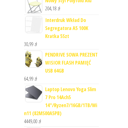
Nowy Styl Polyfold Alu
204,18
zł
Interdruk Wkład Do
Segregatora A5 100K
Kratka 5Szt
30,99
zł
PENDRIVE SOWA PREZENT
WISIOR FLASH PAMIĘĆ
USB 64GB
64,99
zł
Laptop Lenovo Yoga Slim
7 Pro 14Ach5
14"/Ryzen7/16GB/1TB/Wi
n11 (82MS00A5PB)
4449,00
zł