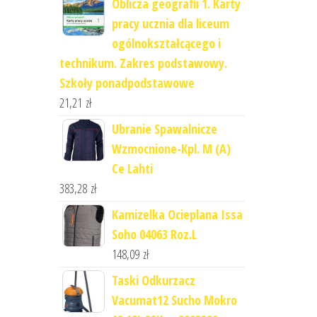
Oblicza geografii 1. Karty
pracy ucznia dla liceum
ogólnokształcącego i
technikum. Zakres podstawowy.
Szkoły ponadpodstawowe
21,21
zł
Ubranie Spawalnicze
Wzmocnione-Kpl. M (A)
Ce Lahti
383,28
zł
Kamizelka Ocieplana Issa
Soho 04063 Roz.L
148,09
zł
Taski Odkurzacz
Vacumat12 Sucho Mokro