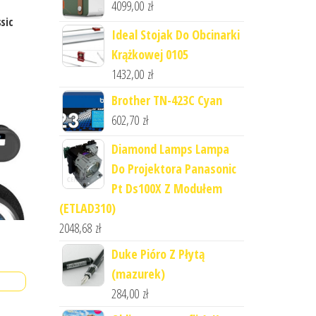
4099,00
zł
sic
Ideal Stojak Do Obcinarki
Krążkowej 0105
1432,00
zł
Brother TN-423C Cyan
602,70
zł
Diamond Lamps Lampa
Do Projektora Panasonic
Pt Ds100X Z Modułem
(ETLAD310)
2048,68
zł
Duke Pióro Z Płytą
(mazurek)
284,00
zł