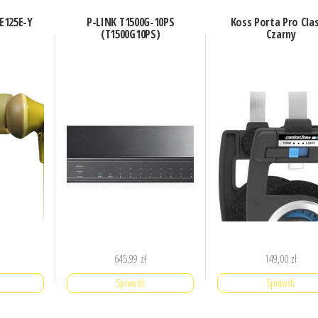
E125E-Y
P-LINK T1500G-10PS
Koss Porta Pro Clas
(T1500G10PS)
Czarny
645,99
zł
149,00
zł
Sprawdź
Sprawdź