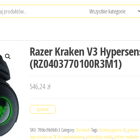
Razer Kraken V3 Hypersen
(RZ0403770100R3M1)
546,24
zł
Sprawdź
SKU:
786bc9b0b8c3
Category:
Słuchawki
Tags:
format papieru dl
,
gotowe
zaproszenia na 18 do wydrukowania
,
photoshop maska
,
płótno malarskie