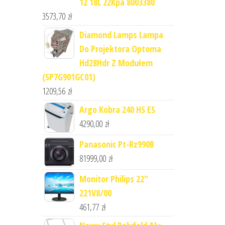
12 18L 22Kpa 8003380
3573,70
zł
Diamond Lamps Lampa
Do Projektora Optoma
Hd28Hdr Z Modułem
(SP7G901GC01)
1209,56
zł
Argo Kobra 240 HS ES
4290,00
zł
Panasonic Pt-Rz990B
81999,00
zł
Monitor Philips 22"
221V8/00
461,77
zł