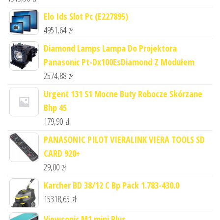
Elo Ids Slot Pc (E227895)
4951,64
zł
Diamond Lamps Lampa Do Projektora
Panasonic Pt-Dx100EsDiamond Z Modułem
2574,88
zł
Urgent 131 S1 Mocne Buty Robocze Skórzane
Bhp 45
179,90
zł
PANASONIC PILOT VIERALINK VIERA TOOLS SD
CARD 920+
29,00
zł
Karcher BD 38/12 C Bp Pack 1.783-430.0
15318,65
zł
Viewsonic M1 mini Plus