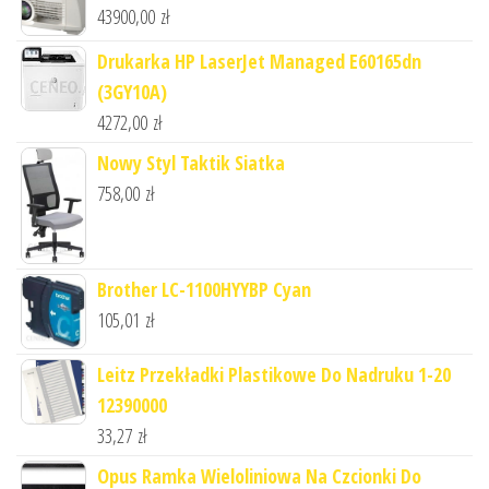
43900,00
zł
Drukarka HP LaserJet Managed E60165dn
(3GY10A)
4272,00
zł
Nowy Styl Taktik Siatka
758,00
zł
Brother LC-1100HYYBP Cyan
105,01
zł
Leitz Przekładki Plastikowe Do Nadruku 1-20
12390000
33,27
zł
Opus Ramka Wieloliniowa Na Czcionki Do