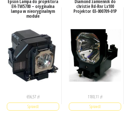
Epson Lampa do projektora
Diamond zamiennik do
EH-TW5700 – oryginalna
christie Rd-Rnr Lx100
lampa w nieoryginalnym
Projektor 03-000709-01P
module
656,57
zł
1180,11
zł
Sprawdź
Sprawdź