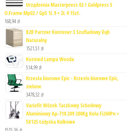
Urządzenia Masterpress 02 I Goldpress 5
O.Frame Mp02 / Gp5 1L 9 + 2L 4 1Szt.
168,94
zł
B2B Partner Kontener 3 Szufladowy Dąb
Naturalny
1521,51
zł
Kosmed Lampa Wooda
514,99
zł
Krzesła biurowe Epic - Krzesło biurowe Epic,
zielone
3478,32
zł
Variofit Wózek Taczkowy Schodowy
Aluminiowy Ap-710.209 200Kg Koła Fi260Pn +
5X125 Łożyska Kulkowe
1515,36
zł