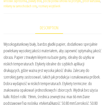
wrocław zaproszenia
,
plakaty druk
,
poczta polska umowa na przesyłki
,
proof warszawa
,
reklamy na samochodach ceny
,
rozmiary wizytówek
DESCRIPTION
Wysokogatunkowy biały, bardzo gładki papier, dodatkowo specjalnie
powlekany wysokiej jakości materiałem, aby zapewnić optymalną jakość
obrazu. Papier z trwałym klejem na bazie gumy, idealny do użytku w
niskich temperaturach. Etykiety idealne do szybkich aplikacji
drukujących, gdzie ważna jest wysoka jakość druku. Zalecany do
szerokiej gamy zastosowań, takich jak produkcja i oznakowania próbek.
Dobra wydajność w niskich temperaturach. Etykiety termiczne: do
znakowania opakowań jednostkowych i zbiorczych. Wydruk bez użycia
kalki. Rdzeń rolki: 19mm, średnica zewnętrzna: max 66 mm.Dane
podstawoweTyp nośnika: etykietaDługość: 50.80 mmSzerokość: 50.80