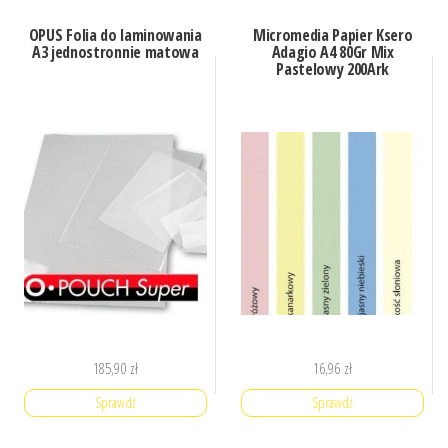
OPUS Folia do laminowania
Micromedia Papier Ksero
A3 jednostronnie matowa
Adagio A4 80Gr Mix
Pastelowy 200Ark
185,90
zł
16,96
zł
Sprawdź
Sprawdź