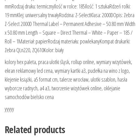
mmRodzaj druku: termicznyIlość w rolce: 185Ilość: 1 sztukaRdzeń rolki:
19 mmKlej: uniwersalny trwałyRodzina: Z-SelectKlasa: 2000DOpis: Zebra
Z-Select 2000D Thermal Label – Permanent Adhesive – 50.80 mm Width
x 50.80 mm Length – Square – Direct Thermal – White – Paper – 185 /
Roll – 1Materiał: papierRodzaj materiału: powlekanyKompat drukarki:
Zebra QLn220, ZQ610Kolor: biały
kolory hex paleta, praca ulotki śląsk, rollup online, wymiary wizytówek,
ekran reklamowy led cena, wymiary kartki a3, pudełka na wino z logo,
klejenie książki, a5 format cm, talerze wrocław, ulotki szablon, hasła
wyborcze radnych, a4 a3, tworzenie wizytówek online, oklejanie
samochodów bielsko cena
yyyyy
Related products