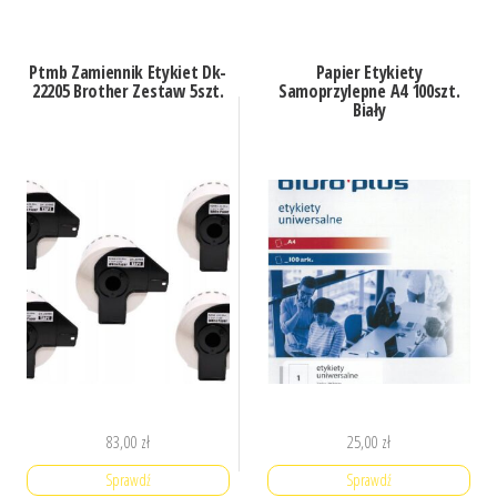
Ptmb Zamiennik Etykiet Dk-
Papier Etykiety
22205 Brother Zestaw 5szt.
Samoprzylepne A4 100szt.
Biały
83,00
zł
25,00
zł
Sprawdź
Sprawdź