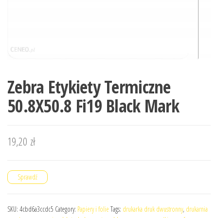
Zebra Etykiety Termiczne
50.8X50.8 Fi19 Black Mark
19,20
zł
Sprawdź
SKU:
4cbd6a3ccdc5
Category:
Papiery i folie
Tags:
drukarka druk dwustronny
,
drukarnia