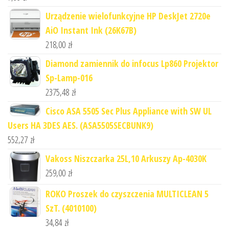
Urządzenie wielofunkcyjne HP DeskJet 2720e
AiO Instant Ink (26K67B)
218,00
zł
Diamond zamiennik do infocus Lp860 Projektor
Sp-Lamp-016
2375,48
zł
Cisco ASA 5505 Sec Plus Appliance with SW UL
Users HA 3DES AES. (ASA5505SECBUNK9)
552,27
zł
Vakoss Niszczarka 25L,10 Arkuszy Ap-4030K
259,00
zł
ROKO Proszek do czyszczenia MULTICLEAN 5
SzT. (4010100)
34,84
zł