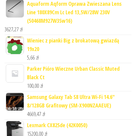
Aquaform Aqform Oprawa Zwieszana Lens
Line 180X89Cm Lc Led 13,5W/28W 230V
(50468M927W3Sw16)
3627,27
zł
Wieniec z pianki Big z brokatową gwiazdą
19x20
5,66
zł
Parker Pióro Wieczne Urban Classic Muted
Black Ct
100,00
zł
Samsung Galaxy Tab S8 Ultra Wi-Fi 14.6"
8/128GB Grafitowy (SM-X900NZAAEUE)
4669,47
zł
Lexmark CX825de (42K0050)
15200,00
zł