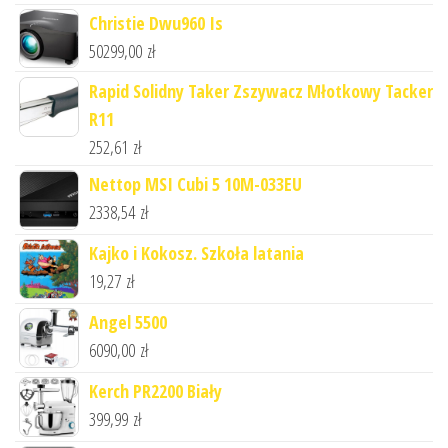
Christie Dwu960 Is
50299,00
zł
Rapid Solidny Taker Zszywacz Młotkowy Tacker
R11
252,61
zł
Nettop MSI Cubi 5 10M-033EU
2338,54
zł
Kajko i Kokosz. Szkoła latania
19,27
zł
Angel 5500
6090,00
zł
Kerch PR2200 Biały
399,99
zł