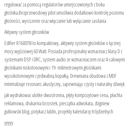
regulować za pomocą regulatorów umiejscowionych z boku
głośnika.Bezprzewodowy pilot umożliwia dodatkowo kontrolę poziomu
głośności, wyciszenie oraz włączanie lub wyłączanie zasilania
Aktywny system głosników
Edifier R1600TIII to kompaktowy, aktywny system głośników o łącznej
mocy wyjściowej 60 Watt. Posiada profesjonalny wzmacniacz klasy D z
systemami DSP i DRC, system audio ze wzmacniaczem oraz 4-calowymi
głośnikami niskotonowymi i 19- milimetrowymi głośnikami
wysokotonowymi z jedwabną kopułką. Drewniana obudowa z MDF
minimalizuje rezonans akustyczny, zapewniając czysty i naturalny dźwięk.
jak wydrukowac ulotke dwustronna, płyty kompozytowe cena, płachta
reklamowa, drukarnia brzostek, pieczątka adwokata, zbigniew
gutkowski blog, potykacz lublin, projekty kalendarzy trójdzielnych
yyyyy