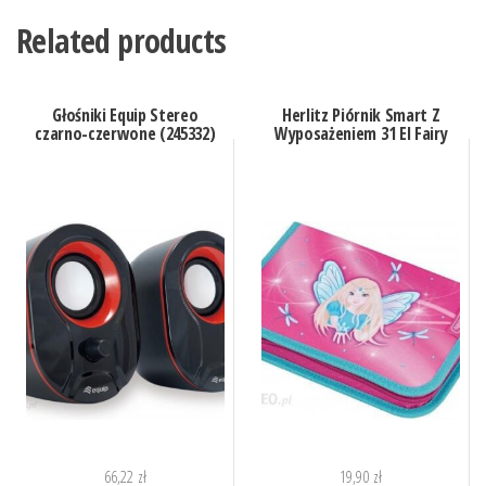
Related products
Głośniki Equip Stereo
Herlitz Piórnik Smart Z
czarno-czerwone (245332)
Wyposażeniem 31 El Fairy
66,22
zł
19,90
zł