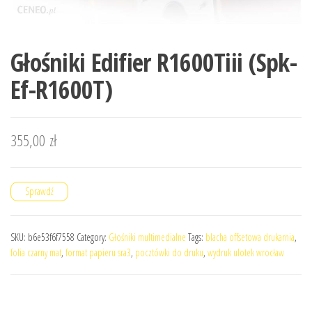
Głośniki Edifier R1600Tiii (Spk-
Ef-R1600T)
355,00
zł
Sprawdź
SKU:
b6e53f6f7558
Category:
Głośniki multimedialne
Tags:
blacha offsetowa drukarnia
,
folia czarny mat
,
format papieru sra3
,
pocztówki do druku
,
wydruk ulotek wrocław