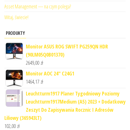
Asset Management — na czym polega?
Witaj, świecie!
PRODUKTY
Monitor ASUS ROG SWIFT PG259QN HDR
(90LM05Q0B01370)
2649,00
zł
Monitor AOC 24" C24G1
1464,17
zł
Leuchtturm1917 Planer Tygodniowy Poziomy
Leuchtturm1917Medium (A5) 2023 + Dodatkowy
Zeszyt Do Zapisywania Rocznic I Adresów
Liliowy (365943LT)
102,00
zł