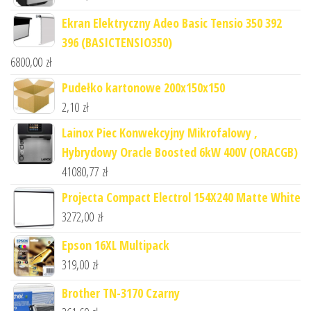
Ekran Elektryczny Adeo Basic Tensio 350 392
396 (BASICTENSIO350)
6800,00
zł
Pudełko kartonowe 200x150x150
2,10
zł
Lainox Piec Konwekcyjny Mikrofalowy ,
Hybrydowy Oracle Boosted 6kW 400V (ORACGB)
41080,77
zł
Projecta Compact Electrol 154X240 Matte White
3272,00
zł
Epson 16XL Multipack
319,00
zł
Brother TN-3170 Czarny