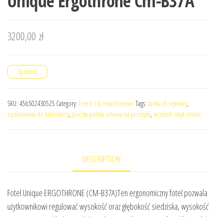
Unique Ergothrone Cm-B37A
3200,00
zł
Sprawdź
SKU:
45b502430525
Category:
Fotele i krzesła biurowe
Tags:
kartka a5 wymiary
,
opakowania do kalendarzy
,
poczta polska umowa na przesyłki
,
wzornik cmyk online
DESCRIPTION
Fotel Unique ERGOTHRONE (CM-B37A)Ten ergonomiczny fotel pozwala
użytkownikowi regulować wysokość oraz głębokość siedziska, wysokość