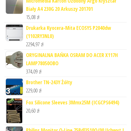
Micromedia Karton Ozdobny Argo Kryształ
Biały A4 230G 20 Arkuszy 201701
15,08
zł
Drukarka Kyocera-Mita ECOSYS P2040dw
(1102RY3NL0)
2294,97
zł
ORYGINALNA BAŃKA OSRAM DO ACER X117H
LAMP78050OBO
374,09
zł
Brother TN-243Y Żółty
229,00
zł
Fox Silicone Sleeves 3Mmx25M (ICGCPS6494)
20,60
zł
Philips Monitor Q-Line 75Bdl3510Q/00 Uchwyt I