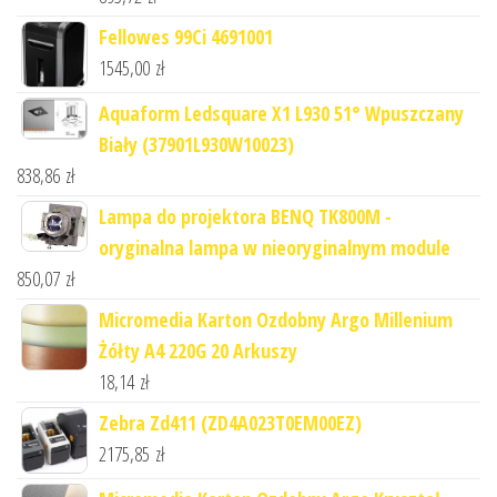
Fellowes 99Ci 4691001
1545,00
zł
Aquaform Ledsquare X1 L930 51° Wpuszczany
Biały (37901L930W10023)
838,86
zł
Lampa do projektora BENQ TK800M -
oryginalna lampa w nieoryginalnym module
850,07
zł
Micromedia Karton Ozdobny Argo Millenium
Żółty A4 220G 20 Arkuszy
18,14
zł
Zebra Zd411 (ZD4A023T0EM00EZ)
2175,85
zł