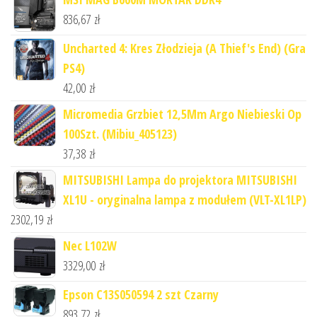
836,67
zł
Uncharted 4: Kres Złodzieja (A Thief's End) (Gra
PS4)
42,00
zł
Micromedia Grzbiet 12,5Mm Argo Niebieski Op
100Szt. (Mibiu_405123)
37,38
zł
MITSUBISHI Lampa do projektora MITSUBISHI
XL1U - oryginalna lampa z modułem (VLT-XL1LP)
2302,19
zł
Nec L102W
3329,00
zł
Epson C13S050594 2 szt Czarny
893,72
zł