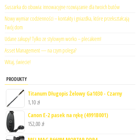
Suszarka do obuwia: innowacyjne rozwiązanie dla twoich butów
Nowy wymiar codzienności – kontakty i gniazdka, które przekształcają
Twój dom
Udane zakupy? Tylko ze stylowym worko – plecakiem!
Asset Management — na czym polega?
Witaj, świecie!
PRODUKTY
Titanum Długopis Żelowy Ga1030 - Czarny
1,10
zł
Canon E-2 pasek na rękę (4991B001)
152,00
zł
MSI MAG B660M MORTAR DDR4