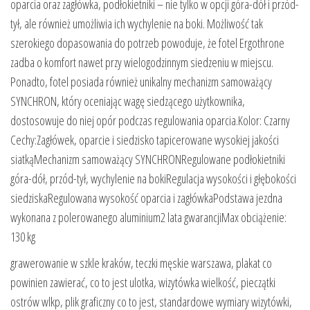
oparcia oraz zagłówka, podłokietniki – nie tylko w opcji góra-dół i przód-
tył, ale również umożliwia ich wychylenie na boki. Możliwość tak
szerokiego dopasowania do potrzeb powoduje, że fotel Ergothrone
zadba o komfort nawet przy wielogodzinnym siedzeniu w miejscu.
Ponadto, fotel posiada również unikalny mechanizm samoważący
SYNCHRON, który oceniając wagę siedzącego użytkownika,
dostosowuje do niej opór podczas regulowania oparcia.Kolor: Czarny
Cechy:Zagłówek, oparcie i siedzisko tapicerowane wysokiej jakości
siatkąMechanizm samoważący SYNCHRONRegulowane podłokietniki
góra-dół, przód-tył, wychylenie na bokiRegulacja wysokości i głębokości
siedziskaRegulowana wysokość oparcia i zagłówkaPodstawa jezdna
wykonana z polerowanego aluminium2 lata gwarancjiMax obciążenie:
130 kg
grawerowanie w szkle kraków, teczki męskie warszawa, plakat co
powinien zawierać, co to jest ulotka, wizytówka wielkość, pieczątki
ostrów wlkp, plik graficzny co to jest, standardowe wymiary wizytówki,