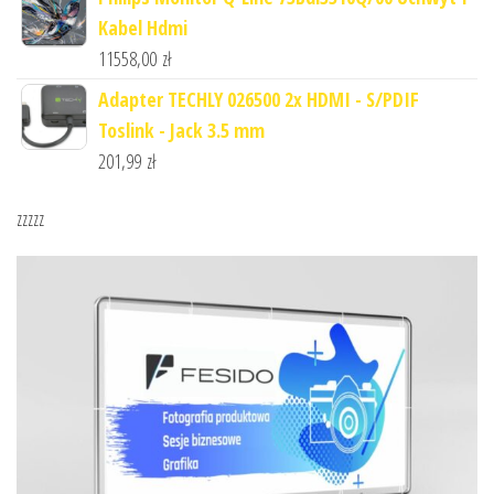
Kabel Hdmi
11558,00
zł
Adapter TECHLY 026500 2x HDMI - S/PDIF
Toslink - Jack 3.5 mm
201,99
zł
zzzzz