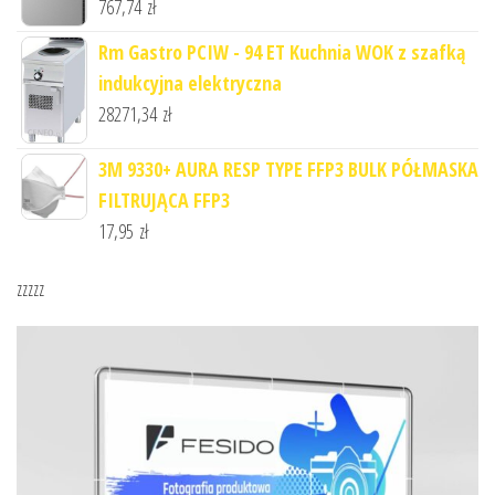
767,74
zł
Rm Gastro PCIW - 94 ET Kuchnia WOK z szafką
indukcyjna elektryczna
28271,34
zł
3M 9330+ AURA RESP TYPE FFP3 BULK PÓŁMASKA
FILTRUJĄCA FFP3
17,95
zł
zzzzz