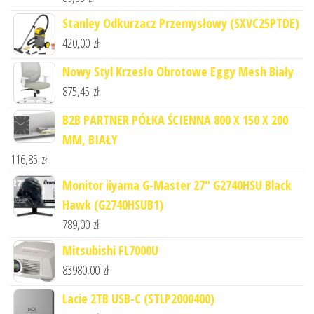
Stanley Odkurzacz Przemysłowy (SXVC25PTDE)
420,00
zł
Nowy Styl Krzesło Obrotowe Eggy Mesh Biały
875,45
zł
B2B PARTNER PÓŁKA ŚCIENNA 800 X 150 X 200
MM, BIAŁY
116,85
zł
Monitor iiyama G-Master 27" G2740HSU Black
Hawk (G2740HSUB1)
789,00
zł
Mitsubishi FL7000U
83980,00
zł
Lacie 2TB USB-C (STLP2000400)