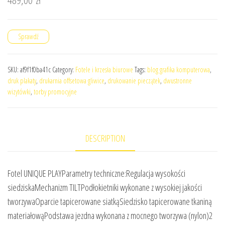
Sprawdź
SKU:
af9f1f0ba41c
Category:
Fotele i krzesła biurowe
Tags:
blog grafika komputerowa
,
druk plakaty
,
drukarnia offsetowa gliwice
,
drukowanie pieczątek
,
dwustronne
wizytówki
,
torby promocyjne
DESCRIPTION
Fotel UNIQUE PLAYParametry techniczne:Regulacja wysokości
siedziskaMechanizm TILTPodłokietniki wykonane z wysokiej jakości
tworzywaOparcie tapicerowane siatkąSiedzisko tapicerowane tkaniną
materiałowąPodstawa jezdna wykonana z mocnego tworzywa (nylon)2