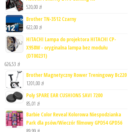
520,00
zł
Brother TN-3512 Czarny
622,00
zł
HITACHI Lampa do projektora HITACHI CP-
X958W - oryginalna lampa bez modułu
(DT00231)
626,53
zł
Brother Magnetyczny Rower Treningowy Bc220
1201,00
zł
Poly SPARE EAR CUSHIONS SAVI 7200
85,01
zł
Barbie Color Reveal Kolorowa Niespodzianka
Park dla psów/Wieczór filmowy GPD54 GPD56
89,99
zł