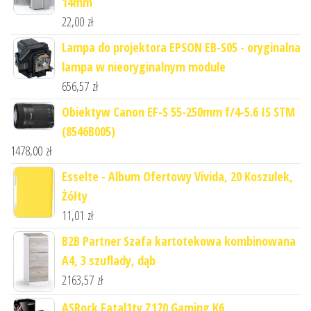
14mm
22,00
zł
Lampa do projektora EPSON EB-S05 - oryginalna
lampa w nieoryginalnym module
656,57
zł
Obiektyw Canon EF-S 55-250mm f/4-5.6 IS STM
(8546B005)
1478,00
zł
Esselte - Album Ofertowy Vivida, 20 Koszulek,
Żółty
11,01
zł
B2B Partner Szafa kartotekowa kombinowana
A4, 3 szuflady, dąb
2163,57
zł
ASRock Fatal1ty Z170 Gaming K6