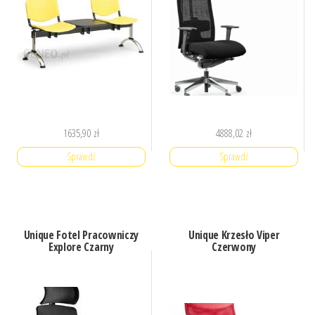
1635,90
zł
4888,02
zł
Sprawdź
Sprawdź
Unique Fotel Pracowniczy
Unique Krzesło Viper
Explore Czarny
Czerwony