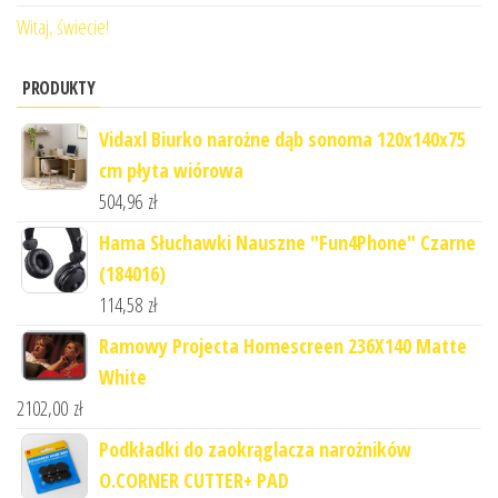
Witaj, świecie!
PRODUKTY
Vidaxl Biurko narożne dąb sonoma 120x140x75
cm płyta wiórowa
504,96
zł
Hama Słuchawki Nauszne "Fun4Phone" Czarne
(184016)
114,58
zł
Ramowy Projecta Homescreen 236X140 Matte
White
2102,00
zł
Podkładki do zaokrąglacza narożników
O.CORNER CUTTER+ PAD