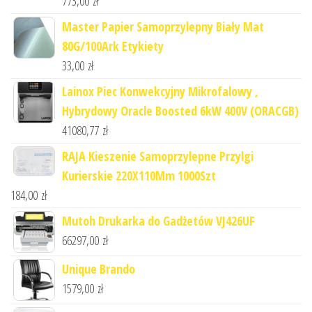
773,00
zł
Master Papier Samoprzylepny Biały Mat
80G/100Ark Etykiety
33,00
zł
Lainox Piec Konwekcyjny Mikrofalowy ,
Hybrydowy Oracle Boosted 6kW 400V (ORACGB)
41080,77
zł
RAJA Kieszenie Samoprzylepne Przylgi
Kurierskie 220X110Mm 1000Szt
184,00
zł
Mutoh Drukarka do Gadżetów VJ426UF
66297,00
zł
Unique Brando
1579,00
zł