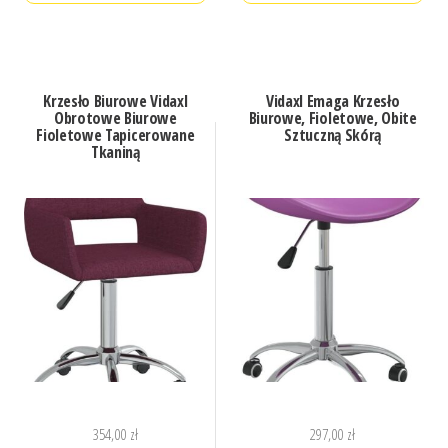
Krzesło Biurowe Vidaxl
Vidaxl Emaga Krzesło
Obrotowe Biurowe
Biurowe, Fioletowe, Obite
Fioletowe Tapicerowane
Sztuczną Skórą
Tkaniną
354,00
zł
297,00
zł