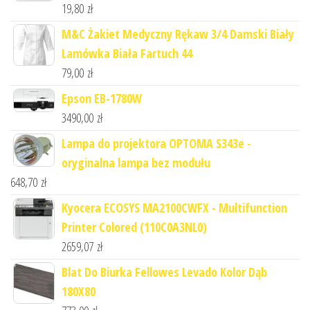
19,80
zł
M&C Żakiet Medyczny Rękaw 3/4 Damski Biały
Lamówka Biała Fartuch 44
79,00
zł
Epson EB-1780W
3490,00
zł
Lampa do projektora OPTOMA S343e -
oryginalna lampa bez modułu
648,70
zł
Kyocera ECOSYS MA2100CWFX - Multifunction
Printer Colored (110C0A3NL0)
2659,07
zł
Blat Do Biurka Fellowes Levado Kolor Dąb
180X80