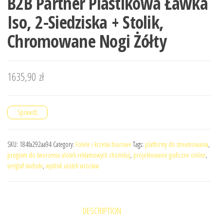
B2B Partner Plastikowa Ławka
Iso, 2-Siedziska + Stolik,
Chromowane Nogi Żółty
1635,90
zł
Sprawdź
SKU:
184fa292aa94
Category:
Fotele i krzesła biurowe
Tags:
platformy do streamowania
,
program do tworzenia ulotek reklamowych chomikuj
,
projektowanie graficzne online
,
serigraf nadruki
,
wydruk ulotek wrocław
DESCRIPTION