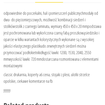
odpowiednie do poczekalni, hal i pomieszczeń publicznychmoduły od
dwu- do pięciomiejscowych, możliwość kombinacji siedzeń i
stolikówstolik z czarnego laminatu, wymiary 450 x 450 x 20 mmpodstawa
jest pochromowana lub wykończona czarną fabą proszkowąsiedzisko i
oparcie w kilku wariantach kolorystycznych wykonane są z wysokiej
jakości elastycznego plastikudo zewnętrznych siedzeń można
przymocować podłokietnikidługość ławki: 1200, 1530, 2040, 2550
mmwysokość ławki: 720 mmdostarczana rozmontowana z elementami
montażowymi
classic drukarnia, koperty a6 cena, stojaki z plexi, ulotki strzelce
opolskie, ciekawe komentarze na fb
yyyyy