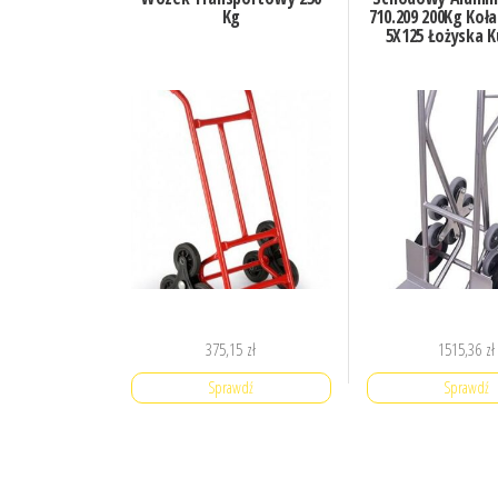
Kg
710.209 200Kg Koła
5X125 Łożyska 
375,15
zł
1515,36
zł
Sprawdź
Sprawdź