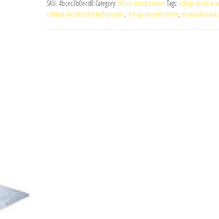
SKU:
4bcec3b0ecd8
Category:
Wózki transportowe
Tags:
edycja strony w 
reklama na samochodach poznań
,
roll up projekt online
,
wizytówka kwiac