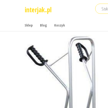
Przejdź
interjak.pl
do
treści
Sklep
Blog
Koszyk