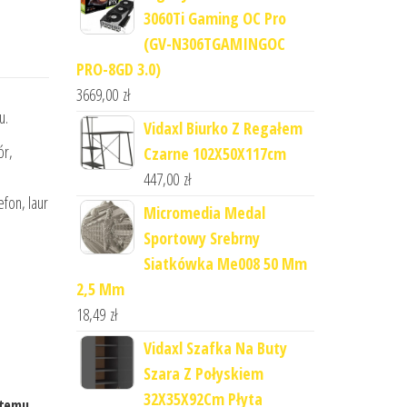
3060Ti Gaming OC Pro
(GV-N306TGAMINGOC
PRO-8GD 3.0)
3669,00
zł
u.
Vidaxl Biurko Z Regałem
ór,
Czarne 102X50X117cm
447,00
zł
efon, laur
Micromedia Medal
Sportowy Srebrny
Siatkówka Me008 50 Mm
2,5 Mm
18,49
zł
Vidaxl Szafka Na Buty
Szara Z Połyskiem
32X35X92Cm Płyta
stemu