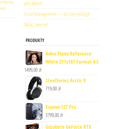
wordpress
,
plecakiem!
iarni
Asset Management — na czym polega?
Witaj, świecie!
PRODUKTY
Adeo Plano Reference
White 217x167 Format 4:3
1499,00
zł
SteelSeries Arctis 9
719,00
zł
Xiaomi 12T Pro
3799,00
zł
Gigabyte GeForce RTX