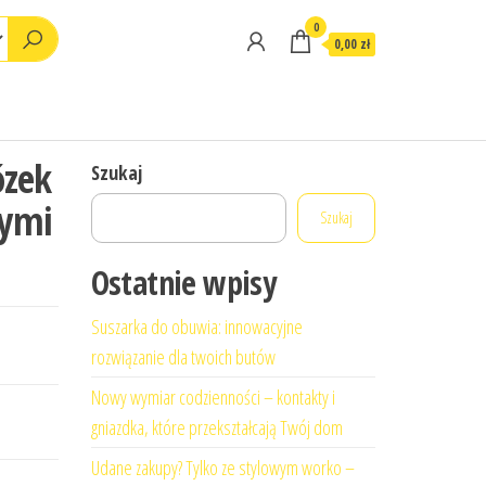
0
0,00 zł
zek
Szukaj
nymi
Szukaj
Ostatnie wpisy
Suszarka do obuwia: innowacyjne
rozwiązanie dla twoich butów
Nowy wymiar codzienności – kontakty i
gniazdka, które przekształcają Twój dom
Udane zakupy? Tylko ze stylowym worko –