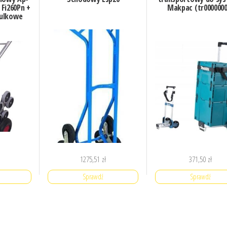
 Fi260Pn +
Makpac (tr0000000
Kulkowe
1275,51
zł
371,50
zł
Sprawdź
Sprawdź