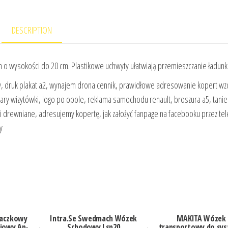
DESCRIPTION
 wysokości do 20 cm. Plastikowe uchwyty ułatwiają przemieszczanie ładunk
, druk plakat a2, wynajem drona cennik, prawidłowe adresowanie kopert wz
ry wizytówki, logo po opole, reklama samochodu renault, broszura a5, tanie
ki drewniane, adresujemy kopertę, jak założyć fanpage na facebooku przez tel
y
Taczkowy
Intra.Se Swedmach Wózek
MAKITA Wózek
iowy Ap-
Schodowy Lsp20
transportowy do sy