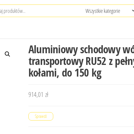
Aluminiowy schodowy wó
transportowy RU52 z peł
kołami, do 150 kg
914,01
zł
Sprawdź