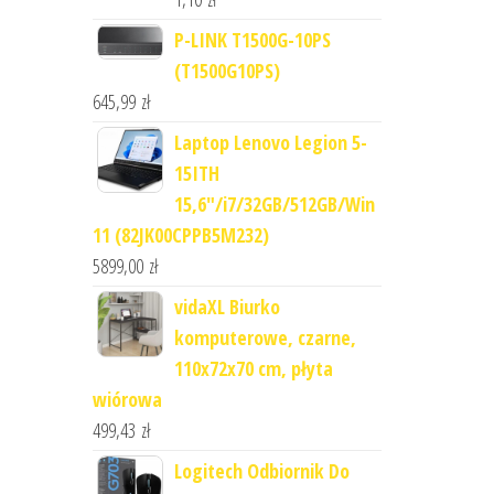
P-LINK T1500G-10PS
(T1500G10PS)
645,99
zł
Laptop Lenovo Legion 5-
15ITH
15,6"/i7/32GB/512GB/Win
11 (82JK00CPPB5M232)
5899,00
zł
vidaXL Biurko
komputerowe, czarne,
110x72x70 cm, płyta
wiórowa
499,43
zł
Logitech Odbiornik Do