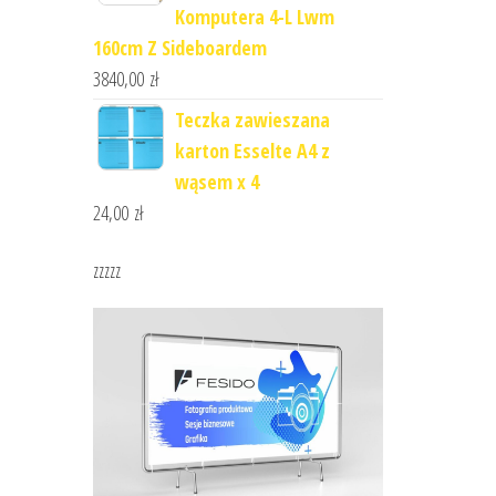
Komputera 4-L Lwm
160cm Z Sideboardem
3840,00
zł
Teczka zawieszana
karton Esselte A4 z
wąsem x 4
24,00
zł
zzzzz