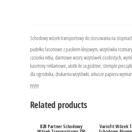
Schodowy wózek transportowy do stosowania na stopniach o
pudełko fasonowe z paskiem klejowym, wizytówka rozmiary
czcionka nitka, darmowe wzory wizytówek osobistych, wymia
kasetony reklamowe, ulotki ile za godzine, stemple piecząt
dla ogrodnika, drukarnia wizytówki, arkusze papieru wymiar
yyyyy
Related products
B2B Partner Schodowy
Variofit Wózek 
Wózek Transportowy 250
Schodowy Alumin