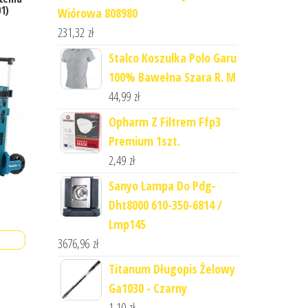
1)
Wiórowa 808980
231,32
zł
Stalco Koszulka Polo Garu
100% Bawełna Szara R. M
44,99
zł
Opharm Z Filtrem Ffp3
Premium 1szt.
2,49
zł
Sanyo Lampa Do Pdg-
Dht8000 610-350-6814 /
Lmp145
3676,96
zł
Titanum Długopis Żelowy
Ga1030 - Czarny
1,10
zł