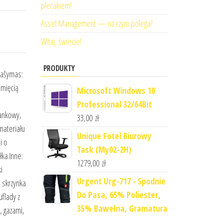
plecakiem!
Asset Management — na czym polega?
Witaj, świecie!
PRODUKTY
rašymas:
amięcią
Microsoft Windows 10
Professional 32/64Bit
ankowy,
33,00
zł
materiału
Unique Fotel Biurowy
i o
Task (My02-2H)
ka.Inne:
1279,00
zł
i
Urgent Urg-717 - Spodnie
 skrzynka
Do Pasa, 65% Poliester,
flady z
35% Bawełna, Gramatura
, gazami,