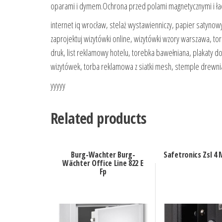
oparami i dymem.Ochrona przed polami magnetycznymi i ładu
internet iq wrocław, stelaż wystawienniczy, papier satyno
zaprojektuj wizytówki online, wizytówki wzory warszawa, to
druk, list reklamowy hotelu, torebka bawełniana, plakaty
wizytówek, torba reklamowa z siatki mesh, stemple drewniane
yyyyy
Related products
Burg-Wachter Burg-
Safetronics Zsl 4 
Wächter Office Line 822 E
Fp