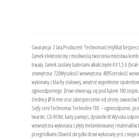
Gwarancja: 2 lata.Producent: TechnomaxCertyfikat bezpie
Zamek elektroniczny z możliwośią tworzenia mnóstwa kombi
trwałą. Zamek zasilany bateriami alkalicznymi 4 X 1,5 V (
zewnętrzna: 720Wysokość wewnętrzna: 489Szerokość wewnę
wykonany z blachy stalowej, wnętrze wypełnione opatentow
ognioodpornego. Drzwi otwierają się pod kątem 180 stopni.
średnicy Ø16 mm oraz zabezpieczenie od strony zawiasów.M
Sejfy serii Technomax Technofire TDE – ognioodporne, prze
twarde, CD-ROM, karty pamięci, dyskietki itt.Wysoka odp
wewnętrzna wykonana z płyty melaminowanej i materiałów t
przegródkami.Obwód skrzydła drzwi wykonany jest z nieprze