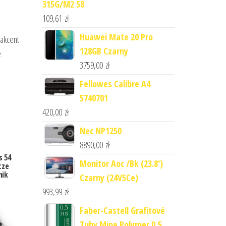
315G/M2 58
109,61
zł
,
Huawei Mate 20 Pro
 akcent
128GB Czarny
e
3759,00
zł
Fellowes Calibre A4
5740701
420,00
zł
Nec NP1250
8890,00
zł
s 54
Monitor Aoc /Bk (23.8')
cze
nik
Czarny (24V5Ce)
993,99
zł
Faber-Castell Grafitové
Tuhy Mine Polymer 0,5