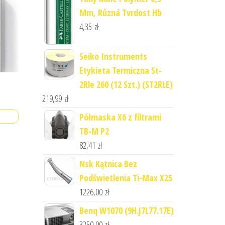
Mm, Různá Tvrdost Hb
4,35
zł
Seiko Instruments
Etykieta Termiczna St-
2Rle 260 (12 Szt.) (ST2RLE)
219,99
zł
Półmaska X6 z filtrami
TB-M P2
82,41
zł
Nsk Kątnica Bez
Podświetlenia Ti-Max X25
1226,00
zł
Benq W1070 (9H.J7L77.17E)
3250,00
zł