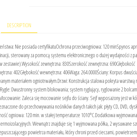
DESCRIPTION
czeństwa: Nie posiada certyfikatuOchrona przeciwogniowa: 120 minSpynos ap
nacji, sterowany za pomocą systemu elektronicznego o dużej wydajności z p
brak w zestawie).Wysokość zewnętrzna: 830Szerokość zewnętrzna: 690Głębokość
trzna: 402Głębokość wewnętrzna: 406Waga: 264.0000Ściany: Korpus dwuści
anym materiałem ogniotrwałym.Drzwi: Konstrukcja stalowa pokryta warstwą 
Rygle: Dwustronny system blokowania; system ryglujący, ryglowanie 2 bolcam
ocowanie: Zaleca się mocowanie sejfu do ściany. Sejf wyposażony jest w kół
znaczone do przechowywania nośników danych takich jak: płyty CD, DVD, dysk
orność ogniowa: 120 min. w stałej temperaturze 1010°C.Dodatkowa wyjmowana
ermoizolacyjnych. Wewnątrz znajduje się 1 wyjmowana półka, 2 wysuwane szu
puszczającego powietrza materiału, który chroni przed cieczami, powietrzem