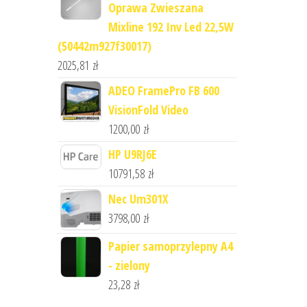
Oprawa Zwieszana
Mixline 192 Inv Led 22,5W
(50442m927f30017)
2025,81
zł
ADEO FramePro FB 600
VisionFold Video
1200,00
zł
HP U9RJ6E
10791,58
zł
Nec Um301X
3798,00
zł
Papier samoprzylepny A4
- zielony
23,28
zł