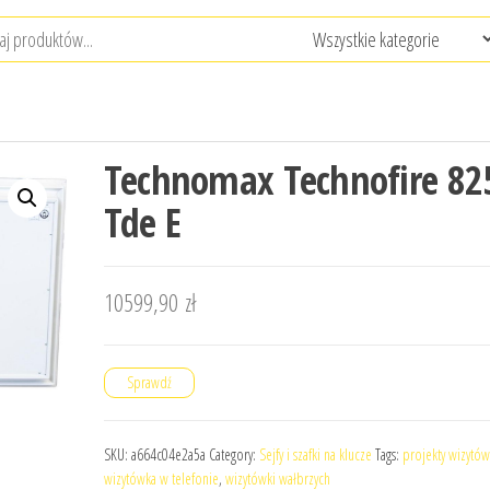
Technomax Technofire 82
Tde E
10599,90
zł
Sprawdź
SKU:
a664c04e2a5a
Category:
Sejfy i szafki na klucze
Tags:
projekty wizytó
wizytówka w telefonie
,
wizytówki wałbrzych