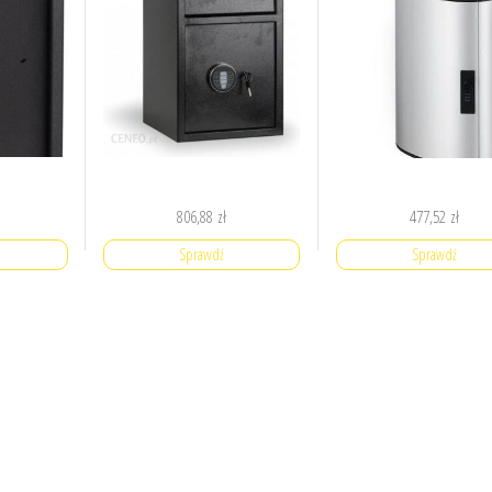
806,88
zł
477,52
zł
Sprawdź
Sprawdź