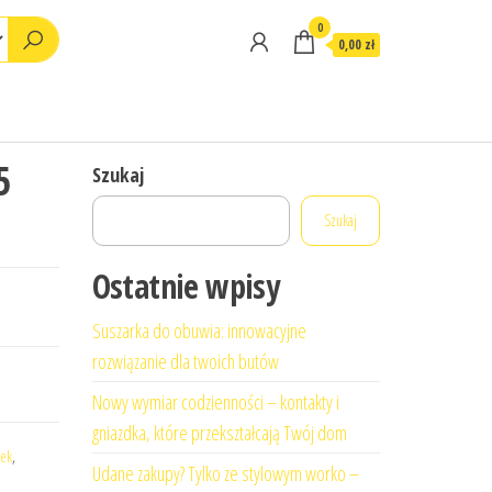
0
0,00 zł
5
Szukaj
Szukaj
Ostatnie wpisy
Suszarka do obuwia: innowacyjne
rozwiązanie dla twoich butów
Nowy wymiar codzienności – kontakty i
gniazdka, które przekształcają Twój dom
wek
,
Udane zakupy? Tylko ze stylowym worko –