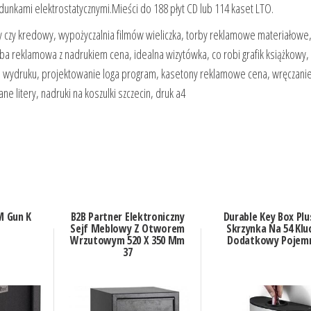
nkami elektrostatycznymi.Mieści do 188 płyt CD lub 114 kaset LTO.
wy czy kredowy, wypożyczalnia filmów wieliczka, torby reklamowe materiałowe
rba reklamowa z nadrukiem cena, idealna wizytówka, co robi grafik książkowy,
 do wydruku, projektowanie loga program, kasetony reklamowe cena, wręczani
 litery, nadruki na koszulki szczecin, druk a4
M Gun K
B2B Partner Elektroniczny
Durable Key Box Plu
Sejf Meblowy Z Otworem
Skrzynka Na 54 Klu
Wrzutowym 520 X 350 Mm
Dodatkowy Pojem
37