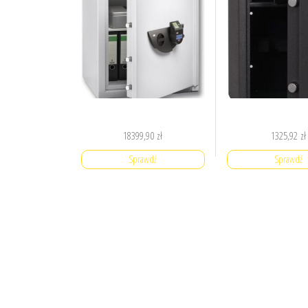
18399,90
zł
1325,92
zł
Sprawdź
Sprawdź