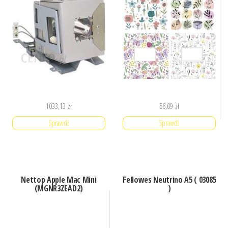
1033,13
zł
56,09
zł
Sprawdź
Sprawdź
Nettop Apple Mac Mini
Fellowes Neutrino A5 ( 03085
(MGNR3ZEAD2)
)