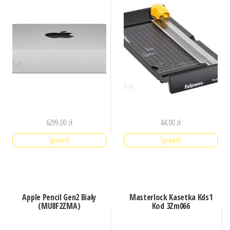
6299,00
zł
44,00
zł
Sprawdź
Sprawdź
Apple Pencil Gen2 Biały
Masterlock Kasetka Kds1
(MU8F2ZMA)
Kod 3Zm066