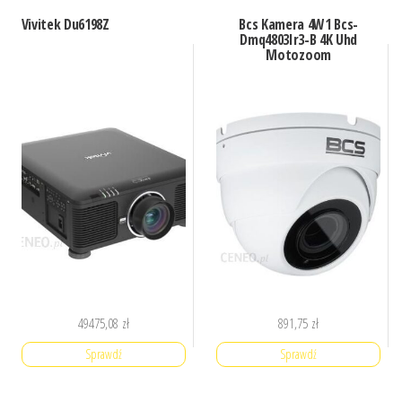
Vivitek Du6198Z
Bcs Kamera 4W1 Bcs-
Dmq4803Ir3-B 4K Uhd
Motozoom
49475,08
zł
891,75
zł
Sprawdź
Sprawdź