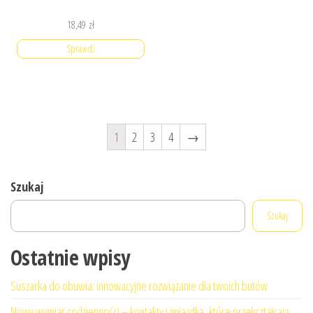
18,49
zł
Sprawdź
1
2
3
4
→
Szukaj
Szukaj
Ostatnie wpisy
Suszarka do obuwia: innowacyjne rozwiązanie dla twoich butów
Nowy wymiar codzienności – kontakty i gniazdka, które przekształcają