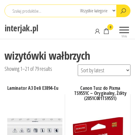
Przejdź
do
treści
interjak.pl
0
Menu
wizytówki wałbrzych
Showing 1–21 of 79 results
Laminator A3 Deli E3894-Eu
Canon Tusz do Pixma
TS9551C – Oryginalny, Żółty
(2051C001TS9551)