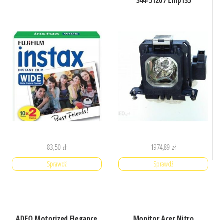
344-5120 / Lmp135
83,50
zł
1974,89
zł
Sprawdź
Sprawdź
ADEO Motorized Elegance
Monitor Acer Nitro