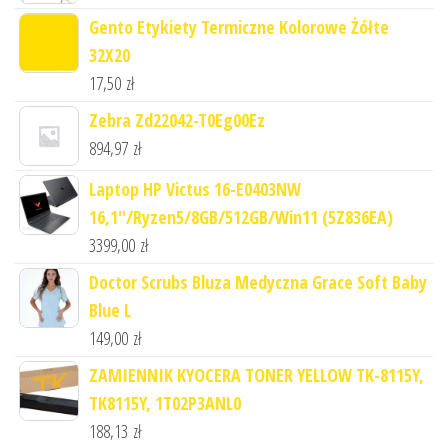
Gento Etykiety Termiczne Kolorowe Żółte
32X20
17,50
zł
Zebra Zd22042-T0Eg00Ez
894,97
zł
Laptop HP Victus 16-E0403NW
16,1"/Ryzen5/8GB/512GB/Win11 (5Z836EA)
3399,00
zł
Doctor Scrubs Bluza Medyczna Grace Soft Baby
Blue L
149,00
zł
ZAMIENNIK KYOCERA TONER YELLOW TK-8115Y,
TK8115Y, 1T02P3ANL0
188,13
zł