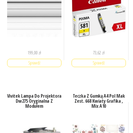
199,00
zł
73,62
zł
Sprawdź
Sprawdź
Vivitek Lampa Do Projektora
Teczka Z Gumką A4 Pol Mak
Dw275 Oryginalna Z
Zest. 668 Kwiaty Grafika ,
Modułem
Mix A10