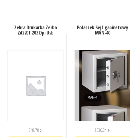
Zebra Drukarka Zerba
Polaszek Sejf gabinetowy
Zd220T 203 Dpi Usb
MAN-40
848,70
zł
1530,24
zł