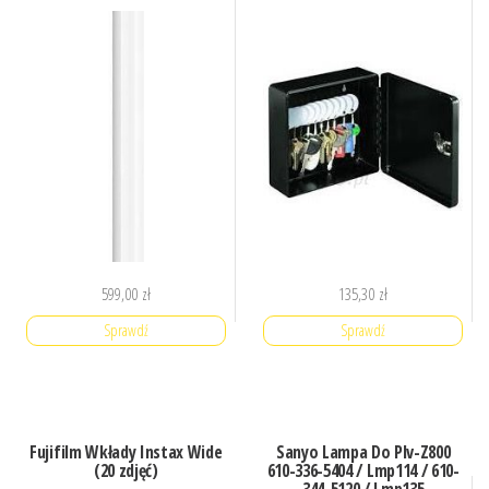
599,00
zł
135,30
zł
Sprawdź
Sprawdź
Fujifilm Wkłady Instax Wide
Sanyo Lampa Do Plv-Z800
(20 zdjęć)
610-336-5404 / Lmp114 / 610-