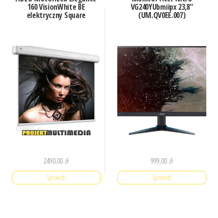
160 VisionWhite BE
VG240YUbmiipx 23,8″
elektryczny Square
(UM.QV0EE.007)
2490,00
zł
999,00
zł
Sprawdź
Sprawdź