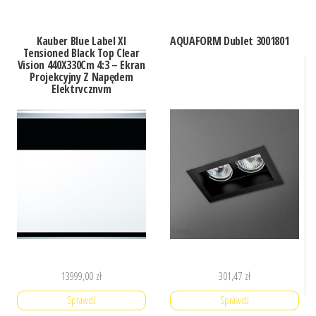
Kauber Blue Label Xl
AQUAFORM Dublet 3001801
Tensioned Black Top Clear
Vision 440X330Cm 4:3 – Ekran
Projekcyjny Z Napędem
Elektrycznym
(BLXLTBT430450)
13999,00
zł
301,47
zł
Sprawdź
Sprawdź