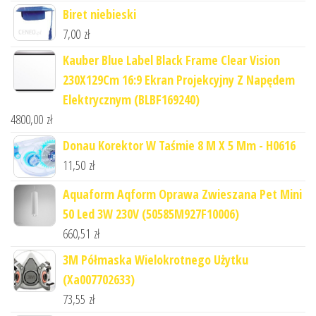
Biret niebieski
7,00
zł
Kauber Blue Label Black Frame Clear Vision
230X129Cm 16:9 Ekran Projekcyjny Z Napędem
Elektrycznym (BLBF169240)
4800,00
zł
Donau Korektor W Taśmie 8 M X 5 Mm - H0616
11,50
zł
Aquaform Aqform Oprawa Zwieszana Pet Mini
50 Led 3W 230V (50585M927F10006)
660,51
zł
3M Półmaska Wielokrotnego Użytku
(Xa007702633)
73,55
zł