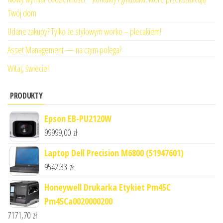
Twój dom
Udane zakupy? Tylko ze stylowym worko – plecakiem!
Asset Management — na czym polega?
Witaj, świecie!
PRODUKTY
Epson EB-PU2120W
99999,00
zł
Laptop Dell Precision M6800 (51947601)
9542,33
zł
Honeywell Drukarka Etykiet Pm45C
Pm45Ca0020000200
7171,70
zł