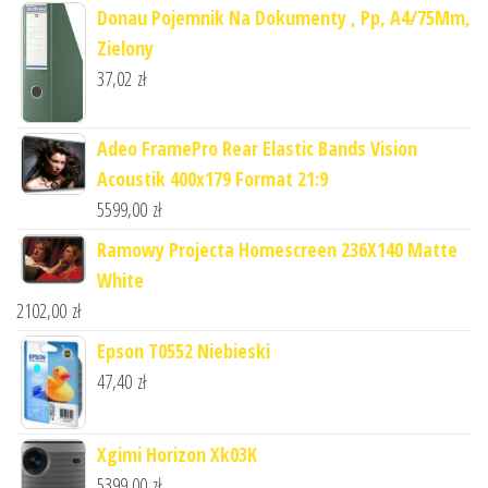
Donau Pojemnik Na Dokumenty , Pp, A4/75Mm,
Zielony
37,02
zł
Adeo FramePro Rear Elastic Bands Vision
Acoustik 400x179 Format 21:9
5599,00
zł
Ramowy Projecta Homescreen 236X140 Matte
White
2102,00
zł
Epson T0552 Niebieski
47,40
zł
Xgimi Horizon Xk03K
5399,00
zł