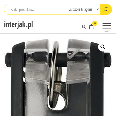
Przejdź
do
treści
interjak.pl
0
Menu