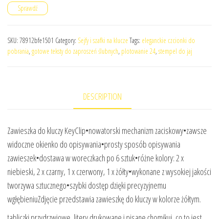
Sprawdź
SKU:
78912bfe1501
Category:
Sejfy i szafki na klucze
Tags:
eleganckie czcionki do
pobrania
,
gotowe teksty do zaproszeń ślubnych
,
plotowanie 24
,
stempel do jaj
DESCRIPTION
Zawieszka do kluczy KeyClip•nowatorski mechanizm zaciskowy•zawsze
widoczne okienko do opisywania•prosty sposób opisywania
zawieszek•dostawa w woreczkach po 6 sztuk•różne kolory: 2 x
niebieski, 2 x czarny, 1 x czerwony, 1 x żółty•wykonane z wysokiej jakości
tworzywa sztucznego•szybki dostęp dzięki precyzyjnemu
wgłębieniuZdjęcie przedstawia zawieszkę do kluczy w kolorze żółtym.
tabliczki przydrzwiowe, litery drukowane i pisane chomikuj, co to jest