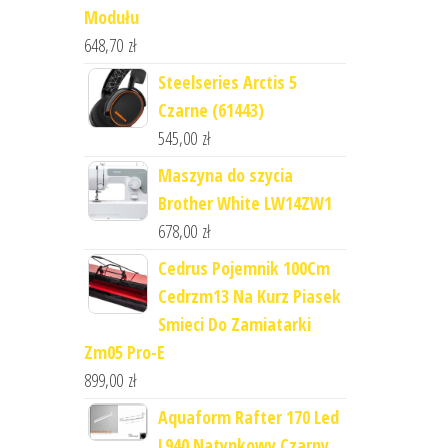
Modułu
648,70
zł
Steelseries Arctis 5
Czarne (61443)
545,00
zł
Maszyna do szycia
Brother White LW14ZW1
678,00
zł
Cedrus Pojemnik 100Cm
Cedrzm13 Na Kurz Piasek
Smieci Do Zamiatarki
Zm05 Pro-E
899,00
zł
Aquaform Rafter 170 Led
L940 Natynkowy Czarny