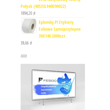
Połysk (40533L940D90022)
1894,20
zł
Eplomby.Pl Etykiety
Foliowe Samoprzylepne
30X140 2000szt.
38,66
zł
zzzzz