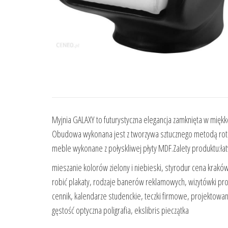
Myjnia GALAXY to futurystyczna elegancja zamknięta w miękko 
Obudowa wykonana jest z tworzywa sztucznego metodą rotom
meble wykonane z połyskliwej płyty MDF.Zalety produktu:
mieszanie kolorów zielony i niebieski, styrodur cena krakó
robić plakaty, rodzaje banerów reklamowych, wizytówki pr
cennik, kalendarze studenckie, teczki firmowe, projektowan
gęstość optyczna poligrafia, ekslibris pieczątka