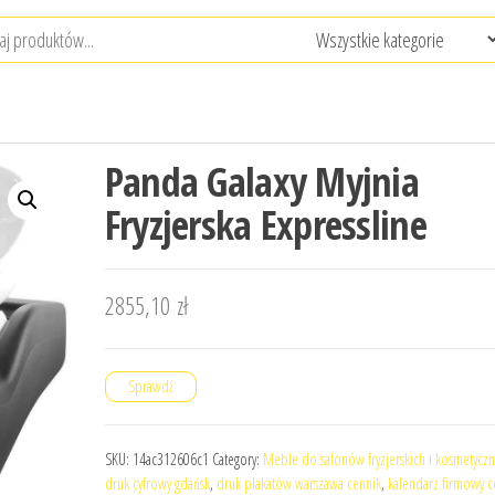
Panda Galaxy Myjnia
Fryzjerska Expressline
2855,10
zł
Sprawdź
SKU:
14ac312606c1
Category:
Meble do salonów fryzjerskich i kosmetyczn
druk cyfrowy gdańsk
,
druk plakatów warszawa cennik
,
kalendarz firmowy c