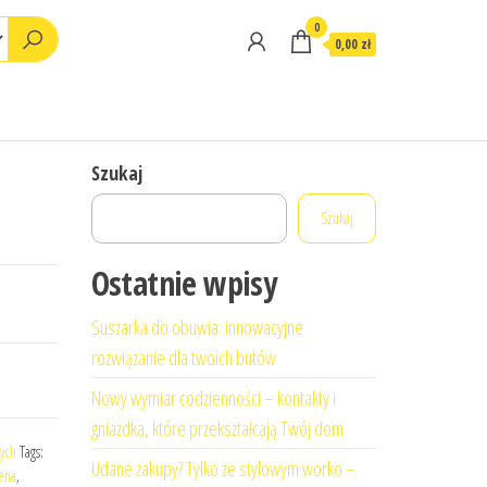
0
0,00 zł
Szukaj
Szukaj
Ostatnie wpisy
Suszarka do obuwia: innowacyjne
rozwiązanie dla twoich butów
Nowy wymiar codzienności – kontakty i
gniazdka, które przekształcają Twój dom
ych
Tags:
Udane zakupy? Tylko ze stylowym worko –
ena
,