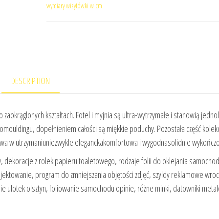
wymiary wizytówki w cm
DESCRIPTION
zaokrąglonych kształtach. Fotel i myjnia są ultra-wytrzymałe i stanowią jednoli
ouldingu, dopełnieniem całości są miękkie poduchy. Pozostała część kolekcj
łatwa w utrzymaniuniezwykle eleganckakomfortowa i wygodnasolidnie wykończ
w, dekoracje z rolek papieru toaletowego, rodzaje folii do oklejania samocho
ojektowanie, program do zmniejszania objętości zdjęć, szyldy reklamowe wro
ie ulotek olsztyn, foliowanie samochodu opinie, różne minki, datowniki meta