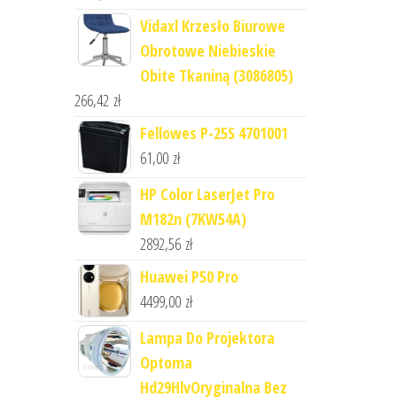
Vidaxl Krzesło Biurowe
Obrotowe Niebieskie
Obite Tkaniną (3086805)
266,42
zł
Fellowes P-25S 4701001
61,00
zł
HP Color LaserJet Pro
M182n (7KW54A)
2892,56
zł
Huawei P50 Pro
4499,00
zł
Lampa Do Projektora
Optoma
Hd29HlvOryginalna Bez