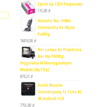
Epson Gp-C831 Purpurowy
115,00
zł
Numatic Nuc 244Nx
Szorowarka Do Mycia
Podłóg
18410,00
zł
Nec Lampa Do Projektora
Nec Np-P420Xg -
Oryginalna W Nieoryginalnym
Module (Np17Lp)
819,23
zł
Avtek Monitor
Interaktywny Ts 7 Lite 65
4K Android 11.0
7755,00
zł