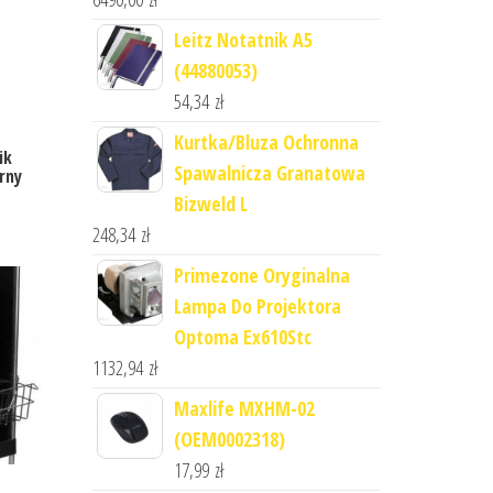
Leitz Notatnik A5
(44880053)
54,34
zł
Kurtka/Bluza Ochronna
ik
Spawalnicza Granatowa
arny
Bizweld L
248,34
zł
Primezone Oryginalna
Lampa Do Projektora
Optoma Ex610Stc
1132,94
zł
Maxlife MXHM-02
(OEM0002318)
17,99
zł