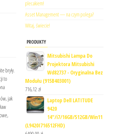
plecakiem!
Asset Management — na czym polega?
Witaj, świecie!
PRODUKTY
Mitsubishi Lampa Do
Projektora Mitsubishi
te bryły.
Wd82737 - Oryginalna Bez
i to
Modułu (915B403001)
ona
716,12
zł
dów, jak
Laptop Dell LATITUDE
cław
9420
lowe,
14"/i7/16GB/512GB/Win11
(L9420I716512FHD)
6490,00
zł