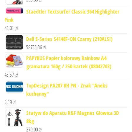
Staedtler Textsurfer Classic 364 Highlighter
Pink
45,01
zł
Dell S-Series S4148F-ON Czarny (210ALSI)
58753,36
zł
PAPYRUS Papier kolorowy Rainbow A4
gramatura 160g / 250 kartek (88042703)
45,57
zł
TopDesign PA287 BH PN - Znak "Aneks
kuchenny"
5,19
zł
Statyw do Aparatu K&F Magnez Głowica 3D
8kg
279,00
zł