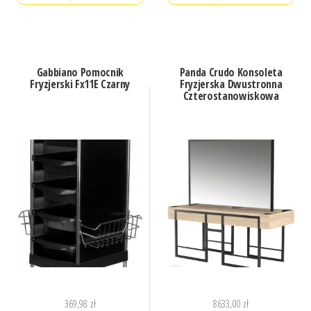
Gabbiano Pomocnik
Panda Crudo Konsoleta
Fryzjerski Fx11E Czarny
Fryzjerska Dwustronna
Czterostanowiskowa
369,98
zł
8633,00
zł