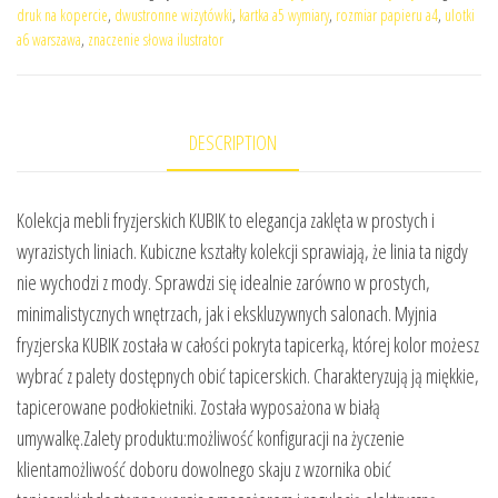
druk na kopercie
,
dwustronne wizytówki
,
kartka a5 wymiary
,
rozmiar papieru a4
,
ulotki
a6 warszawa
,
znaczenie słowa ilustrator
DESCRIPTION
Kolekcja mebli fryzjerskich KUBIK to elegancja zaklęta w prostych i
wyrazistych liniach. Kubiczne kształty kolekcji sprawiają, że linia ta nigdy
nie wychodzi z mody. Sprawdzi się idealnie zarówno w prostych,
minimalistycznych wnętrzach, jak i ekskluzywnych salonach. Myjnia
fryzjerska KUBIK została w całości pokryta tapicerką, której kolor możesz
wybrać z palety dostępnych obić tapicerskich. Charakteryzują ją miękkie,
tapicerowane podłokietniki. Została wyposażona w białą
umywalkę.Zalety produktu:możliwość konfiguracji na życzenie
klientamożliwość doboru dowolnego skaju z wzornika obić