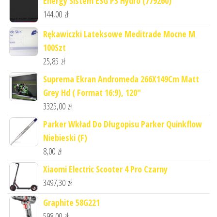
Energy Sistem ESG P3 Hydro (779260)
144,00
zł
Rękawiczki Lateksowe Meditrade Mocne M
100Szt
25,85
zł
Suprema Ekran Andromeda 266X149Cm Matt
Grey Hd ( Format 16:9), 120"
3325,00
zł
Parker Wkład Do Długopisu Parker Quinkflow
Niebieski (F)
8,00
zł
Xiaomi Electric Scooter 4 Pro Czarny
3497,30
zł
Graphite 58G221
598,00
zł