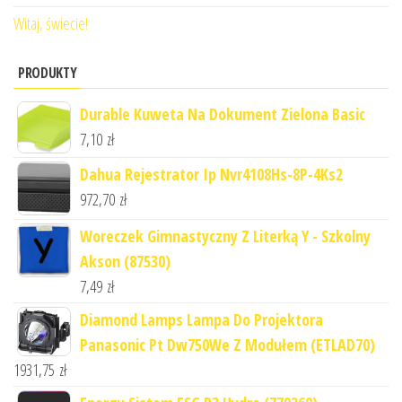
Witaj, świecie!
PRODUKTY
Durable Kuweta Na Dokument Zielona Basic
7,10
zł
Dahua Rejestrator Ip Nvr4108Hs-8P-4Ks2
972,70
zł
Woreczek Gimnastyczny Z Literką Y - Szkolny
Akson (87530)
7,49
zł
Diamond Lamps Lampa Do Projektora
Panasonic Pt Dw750We Z Modułem (ETLAD70)
1931,75
zł