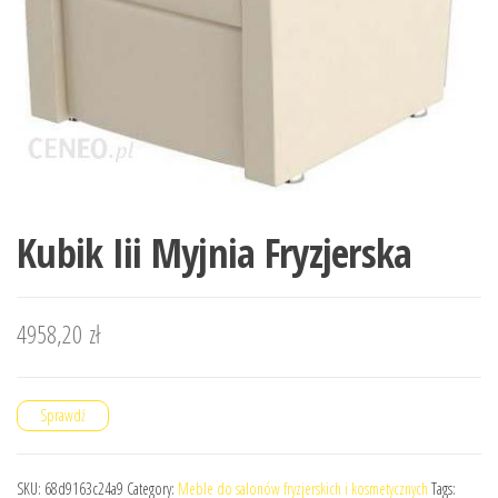
Kubik Iii Myjnia Fryzjerska
4958,20
zł
Sprawdź
SKU:
68d9163c24a9
Category:
Meble do salonów fryzjerskich i kosmetycznych
Tags: