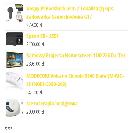
Gospy.Pl Podsłuch Gsm Z Lokalizacją Gps
Ładowarka Samochodowa G17
279,00
zł
Epson EB-L255F
8100,00
zł
Ramowy Projecta Homescreen 110X236 Da-Tex
2803,00
zł
MODECOM Volcano Shinobi 3360 Biała (M-MC-
SHINOBI-3360-200)
145,00
zł
Mezoterapia bezigłowa
2999,00
zł
zzzzz