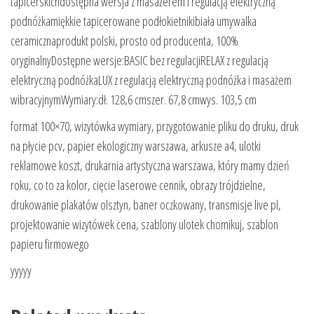
tapicerskichdostępna wersja z masażerem i regulacją elektryczną
podnóżkamiękkie tapicerowane podłokietnikibiała umywalka
ceramicznaprodukt polski, prosto od producenta, 100%
oryginalnyDostępne wersje:BASIC bez regulacjiRELAX z regulacją
elektryczną podnóżkaLUX z regulacją elektryczną podnóżka i masażem
wibracyjnymWymiary:dł. 128,6 cmszer. 67,8 cmwys. 103,5 cm
format 100×70, wizytówka wymiary, przygotowanie pliku do druku, druk
na płycie pcv, papier ekologiczny warszawa, arkusze a4, ulotki
reklamowe koszt, drukarnia artystyczna warszawa, który mamy dzień
roku, co to za kolor, cięcie laserowe cennik, obrazy trójdzielne,
drukowanie plakatów olsztyn, baner oczkowany, transmisje live pl,
projektowanie wizytówek cena, szablony ulotek chomikuj, szablon
papieru firmowego
yyyyy