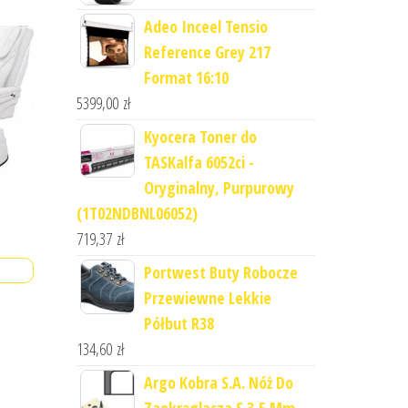
Adeo Inceel Tensio
Reference Grey 217
Format 16:10
5399,00
zł
Kyocera Toner do
TASKalfa 6052ci -
Oryginalny, Purpurowy
(1T02NDBNL06052)
719,37
zł
Portwest Buty Robocze
Przewiewne Lekkie
Półbut R38
134,60
zł
Argo Kobra S.A. Nóż Do