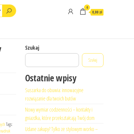
0
0,00 zł
y
Szukaj
Szukaj
Ostatnie wpisy
Suszarka do obuwia: innowacyjne
rozwiązanie dla twoich butów
Nowy wymiar codzienności – kontakty i
gniazdka, które przekształcają Twój dom
nych
Tags:
Udane zakupy? Tylko ze stylowym worko –
 nadruk