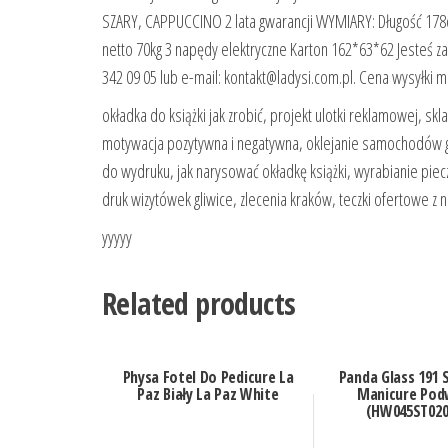
SZARY, CAPPUCCINO 2 lata gwarancji WYMIARY: Długość 1
netto 70kg 3 napędy elektryczne Karton 162*63*62 Jesteś z
342 09 05 lub e-mail: kontakt@ladysi.com.pl. Cena wysyłki m
okładka do książki jak zrobić, projekt ulotki reklamowej, sk
motywacja pozytywna i negatywna, oklejanie samochodów gli
do wydruku, jak narysować okładkę książki, wyrabianie pie
druk wizytówek gliwice, zlecenia kraków, teczki ofertowe z
yyyyy
Related products
Physa Fotel Do Pedicure La
Panda Glass 191 
Paz Biały La Paz White
Manicure Pod
(HW045ST020