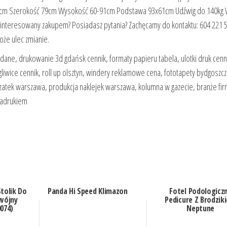
78cm Szerokość 79cm Wysokość 60-91cm Podstawa 93x61cm Udźwig do 140kg
ainteresowany zakupem? Posiadasz pytania? Zachęcamy do kontaktu: 604 221 5
oże ulec zmianie.
ladane, drukowanie 3d gdańsk cennik, formaty papieru tabela, ulotki druk cenn
wice cennik, roll up olsztyn, windery reklamowe cena, fototapety bydgoszcz,
czatek warszawa, produkcja naklejek warszawa, kolumna w gazecie, branże fi
 nadrukiem
Stolik Do
Panda Hi Speed Klimazon
Fotel Podologicz
wójny
Pedicure Z Brodzik
074)
Neptune