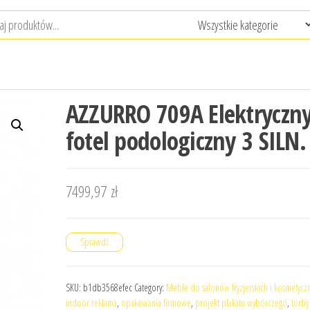
AZZURRO 709A Elektryczn
fotel podologiczny 3 SILN.
7499,97
zł
Sprawdź
SKU:
b1db3568efec
Category:
Meble do salonów fryzjerskich i kosmetycz
indoor reklama
,
opakowania firmowe
,
projekt plakatu wyborczego
,
torby