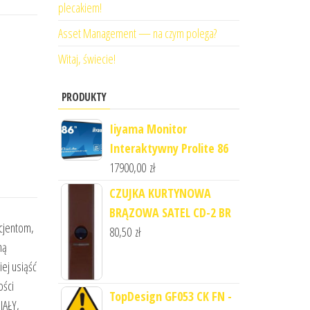
plecakiem!
Asset Management — na czym polega?
Witaj, świecie!
PRODUKTY
Iiyama Monitor
Interaktywny Prolite 86
17900,00
zł
CZUJKA KURTYNOWA
BRĄZOWA SATEL CD-2 BR
acjentom,
80,50
zł
ną
iej usiąść
ości
TopDesign GF053 CK FN -
IAŁY,