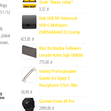
Znak "Kwas solny"
 Waga
3,32
zł
51 / 52
Hub USB HP Universal
USB-C Multiport
ik,
(50H55AA#AC3) Czarny
 plakat
423,85
zł
rmowe,
Blat Do Biurka Fellowes
Levado Kolor Dąb 180X80
773,00
zł
Vanity Profesjonalne
Gumki Do Upięć Z
Haczykami 12Szt. Mix
10,99
zł
ny
iem
Garmin Fenix 6X Pro
2099,00
zł