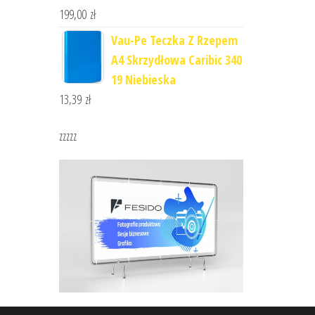
199,00
zł
Vau-Pe Teczka Z Rzepem
A4 Skrzydłowa Caribic 340
19 Niebieska
13,39
zł
zzzzz