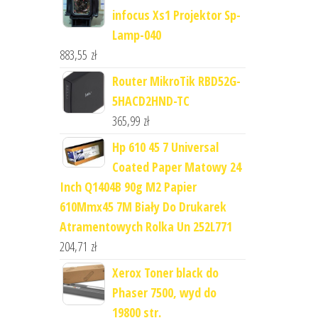
infocus Xs1 Projektor Sp-
Lamp-040
883,55
zł
Router MikroTik RBD52G-
5HACD2HND-TC
365,99
zł
Hp 610 45 7 Universal
Coated Paper Matowy 24
Inch Q1404B 90g M2 Papier
610Mmx45 7M Biały Do Drukarek
Atramentowych Rolka Un 252L771
204,71
zł
Xerox Toner black do
Phaser 7500, wyd do
19800 str.