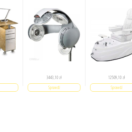
ł
3443,10
zł
12509,10
zł
Sprawdź
Sprawdź