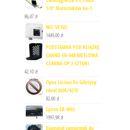
Zaokrąglacza S 3,5 Mm
1/8'' Narozników Ae-1
86,47
zł
NEC VE303
1449,00
zł
PODSTAWKA POD KSIĄŻKĘ
GRAND GR-048 METLOWA
CZARNA OP 2 SZTUKI
42,10
zł
Opus Listwa Do Gilotyny
Ideal 4205/4215
82,00
zł
Epson EB-W02
1997,98
zł
Diamond zamiennik do