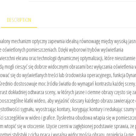
DESCRIPTION
onalony mechanizm optyczny zapewnia idealną równowagę między wysoką jasno
 oświetlonych pomieszczeniach. Dzięki wyborowi trybów wyświetlania
erzchni ekranu oraz technologii dynamicznej optymalizacji, które nieustannie
dą mogli cieszyć się dobrze widocznymi obrazami bez wyłączania oświetlenia 
sować się do wyświetlanych treści lub środowiska operacyjnego, funkcja Dyna
zpośrednio dostosowuje moc źródła światła do wymagań kontrastu każdej sceny
trast dokładniej odtwarza sceny, w których jasne i ciemne obrazy często się za
poszczególne klatki wideo, aby wyjaśnić obszary każdego obrazu zawierające
totliwości sygnału, wyostrzając kontury, korygując kontury i redukując szumy 
zości szczegółów w wideo i grafice. Dyskretna obudowa wtapia się w pomieszcz
 wtopić się w otoczenie. Użycie czerni w zagłębionej podstawie sprawia, że
etnej stylistyki z cichą pracą i wyraźną widocznością obrazu, projekcja (a nie