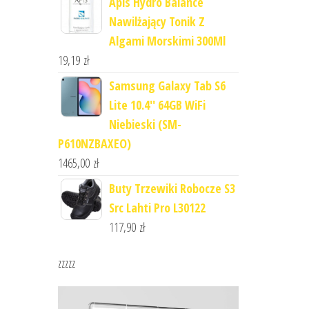
Apis Hydro Balance
Nawilżający Tonik Z
Algami Morskimi 300Ml
19,19
zł
Samsung Galaxy Tab S6
Lite 10.4'' 64GB WiFi
Niebieski (SM-
P610NZBAXEO)
1465,00
zł
Buty Trzewiki Robocze S3
Src Lahti Pro L30122
117,90
zł
zzzzz