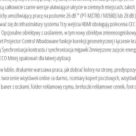
ą całkowicie czarne wersje ułatwiające ukrycie w ciemnych miejscach, takich 
ichy umożliwiający pracę na poziomie 26 dB * (PT-MZ780 / MZ680) lub 28 dB 
wać się do infrastruktury systemu Trzy wejścia HDMI obsługują polecenia CEC
T) Opcjonalne obiektywy z zasilaniem, w tym nowy obiektyw zmiennoogniskowy
art Projector Control Wbudowane funkcje korekcji geometrycznej i łączenie kr
chronizacja kontrastu i synchronizacja migawki Zmniejszone zużycie energi
ECO Mniej opakowań dla łatwej utylizacji
ów lublin, drukarnie warszawa praca, jak dobrać kolory na stronę, predyspozy
, tworzenie wizytówek online za darmo, rozmiary kopert pocztowych, wizytów
t, baner z oczkami, folder reklamowy rzymu, breloczki reklamowe cennik, font 