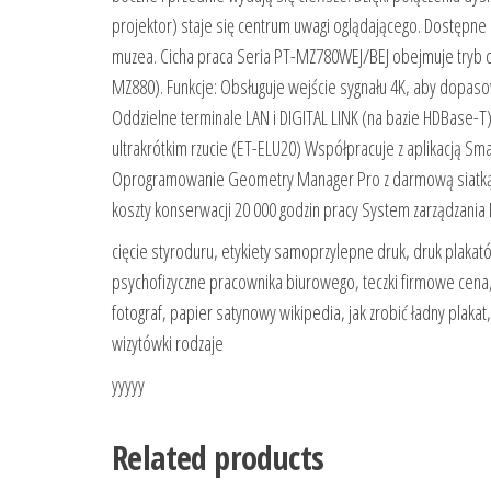
projektor) staje się centrum uwagi oglądającego. Dostępne s
muzea. Cicha praca Seria PT-MZ780WEJ/BEJ obejmuje tryb c
MZ880). Funkcje: Obsługuje wejście sygnału 4K, aby dopaso
Oddzielne terminale LAN i DIGITAL LINK (na bazie HDBase-
ultrakrótkim rzucie (ET-ELU20) Współpracuje z aplikacją Sm
Oprogramowanie Geometry Manager Pro z darmową siatką Syn
koszty konserwacji 20 000 godzin pracy System zarządzania 
cięcie styroduru, etykiety samoprzylepne druk, druk plakat
psychofizyczne pracownika biurowego, teczki firmowe cena
fotograf, papier satynowy wikipedia, jak zrobić ładny plaka
wizytówki rodzaje
yyyyy
Related products