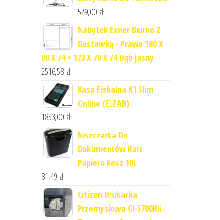
529,00
zł
Nábytek Exner Biurko Z
Dostawką - Prawe 180 X
80 X 74 + 120 X 70 X 74 Dąb Jasny
2516,58
zł
Kasa Fiskalna K1 Slim
Online (ELZAB)
1833,00
zł
Niszczarka Do
Dokumentów Kart
Papieru Kosz 10L
81,49
zł
Citizen Drukarka
Przemysłowa Cl-S700Rii -