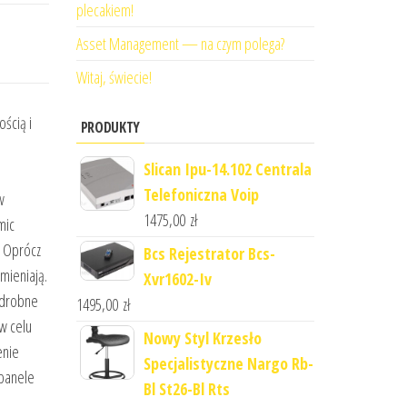
plecakiem!
Asset Management — na czym polega?
Witaj, świecie!
ścią i
PRODUKTY
Slican Ipu-14.102 Centrala
Telefoniczna Voip
w
1475,00
zł
mic
. Oprócz
Bcs Rejestrator Bcs-
mieniają.
Xvr1602-Iv
 drobne
1495,00
zł
w celu
Nowy Styl Krzesło
enie
Specjalistyczne Nargo Rb-
 panele
Bl St26-Bl Rts