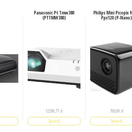
Panasonic Pt Tmw380
Philips Mini Picopix
(PTTMW380)
Ppx120 (P-Nano)
ł
12298,77
zł
796,99
zł
Sprawdź
Sprawdź