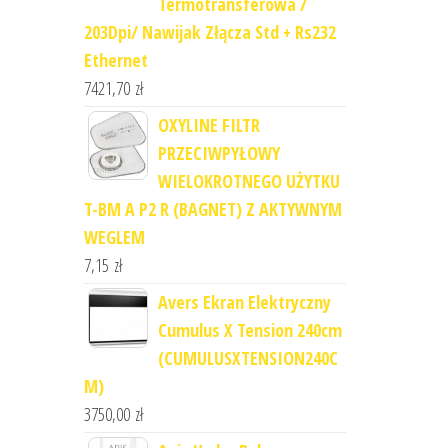
Termotransferowa /
203Dpi/ Nawijak Złącza Std + Rs232
Ethernet
7421,70
zł
OXYLINE FILTR
PRZECIWPYŁOWY
WIELOKROTNEGO UŻYTKU
T-BM A P2 R (BAGNET) Z AKTYWNYM
WEGLEM
7,15
zł
Avers Ekran Elektryczny
Cumulus X Tension 240cm
(CUMULUSXTENSION240C
M)
3750,00
zł