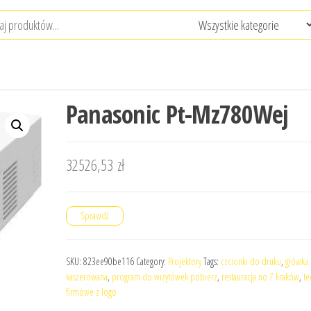
Panasonic Pt-Mz780Wej
32526,53
zł
Sprawdź
SKU:
823ee90be116
Category:
Projektory
Tags:
czcionki do druku
,
główka
kaszerowana
,
program do wizytówek pobierz
,
restauracja no 7 kraków
,
te
firmowe z logo