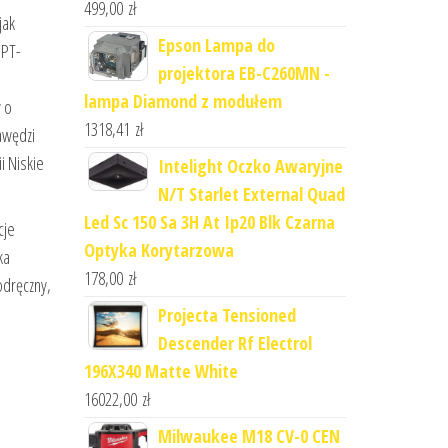
499,00
zł
jak
Epson Lampa do
(PT-
projektora EB-C260MN -
lampa Diamond z modułem
 o
1318,41
zł
awędzi
i Niskie
Intelight Oczko Awaryjne
N/T Starlet External Quad
Led Sc 150 Sa 3H At Ip20 Blk Czarna
cje
Optyka Korytarzowa
ka
178,00
zł
odręczny,
Projecta Tensioned
Descender Rf Electrol
196X340 Matte White
16022,00
zł
Milwaukee M18 CV-0 CEN