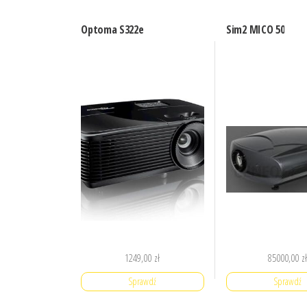
Optoma S322e
Sim2 MICO 50
1249,00
zł
85000,00
z
Sprawdź
Sprawdź