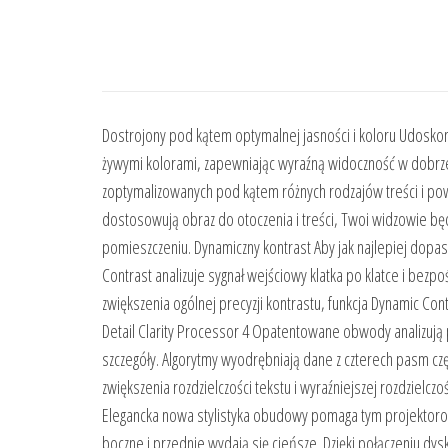
Dostrojony pod kątem optymalnej jasności i koloru Udosk
żywymi kolorami, zapewniając wyraźną widoczność w dobrze
zoptymalizowanych pod kątem różnych rodzajów treści i powi
dostosowują obraz do otoczenia i treści, Twoi widzowie bę
pomieszczeniu. Dynamiczny kontrast Aby jak najlepiej dopa
Contrast analizuje sygnał wejściowy klatka po klatce i be
zwiększenia ogólnej precyzji kontrastu, funkcja Dynamic Con
Detail Clarity Processor 4 Opatentowane obwody analizują 
szczegóły. Algorytmy wyodrębniają dane z czterech pasm częs
zwiększenia rozdzielczości tekstu i wyraźniejszej rozdzielc
Elegancka nowa stylistyka obudowy pomaga tym projektorom
boczne i przednie wydają się cieńsze. Dzięki połączeniu dyskr