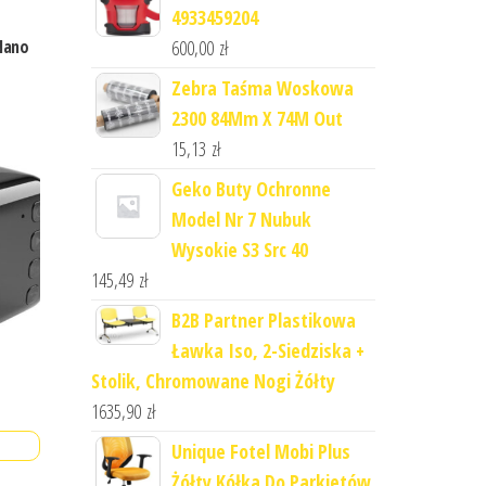
4933459204
600,00
zł
 Nano
Zebra Taśma Woskowa
2300 84Mm X 74M Out
15,13
zł
Geko Buty Ochronne
Model Nr 7 Nubuk
Wysokie S3 Src 40
145,49
zł
B2B Partner Plastikowa
Ławka Iso, 2-Siedziska +
Stolik, Chromowane Nogi Żółty
1635,90
zł
Unique Fotel Mobi Plus
Żółty Kółka Do Parkietów