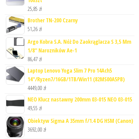
25,85
zł
Brother TN-200 Czarny
51,26
zł
Argo Kobra S.A. Nóż Do Zaokrąglacza S 3,5 Mm
1/8'' Narozników Ae-1
86,47
zł
Laptop Lenovo Yoga Slim 7 Pro 14Ach5
14"/Ryzen7/16GB/1TB/Win11 (82MS00A5PB)
4449,00
zł
NEO Klucz nastawny 200mm 03-015 NEO 03-015
49,55
zł
Obiektyw Sigma A 35mm f/1.4 DG HSM (Canon)
3692,00
zł