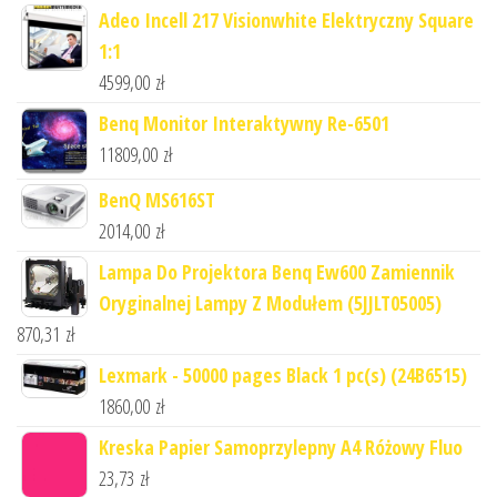
Adeo Incell 217 Visionwhite Elektryczny Square
1:1
4599,00
zł
Benq Monitor Interaktywny Re-6501
11809,00
zł
BenQ MS616ST
2014,00
zł
Lampa Do Projektora Benq Ew600 Zamiennik
Oryginalnej Lampy Z Modułem (5JJLT05005)
870,31
zł
Lexmark - 50000 pages Black 1 pc(s) (24B6515)
1860,00
zł
Kreska Papier Samoprzylepny A4 Różowy Fluo
23,73
zł