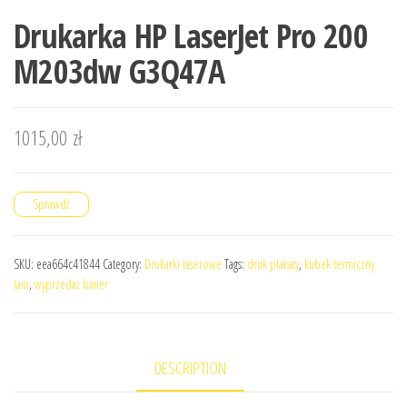
Drukarka HP LaserJet Pro 200
M203dw G3Q47A
1015,00
zł
Sprawdź
SKU:
eea664c41844
Category:
Drukarki laserowe
Tags:
druk plakaty
,
kubek termiczny
tani
,
wyprzedaż baner
DESCRIPTION