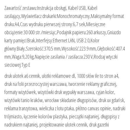
Zawartość zestawu:Instrukcja obsługi, Kabel USB, Kabel
zasilający,Wyświetlacz drukarki:Monochromatyczny,Maksymalny format
druku:A4,Czas wydruku pierwszej strony:6,7 sek,Miesięczne
obciążenie:30 000 str./miesiąc,Podajnik papieru:260 arkuszy,Gniazdo
karty pamięci:Brak,Interfejsy:Ethernet LAN, USB 2.0,Kolor
główny:Biały,Szerokość:370.5 mm,Wysokość:223.9 mm,Głębokość:407.4
mm,Waga:9,20 kg,Napięcie zasilania / zasilacza:230 V,Rodzaj wtyczki
sieciowej:Typ E
druk ulotek a6 cennik, ulotki reklamowe dl, 1000 słów ile to stron a4,
druk na folii przezroczystej warszawa, tworzenie reklamy graficznej,
formaty wizytówek, wizytówki druk wypukły warszawa, cyjan kolor,
wizytówki tanio kraków, wrocław składanie długopisów, druk uv gdańsk,
reklama tranzytowa, wieliczka z lotu ptaka, płótno canvas opinie, nadruki
trójmiasto, łączenie kolorów plastyka, pieczątki najtaniej, długopisy z
nadrukiem najtaniej, projektowanie ulotek cennik, druk gazetki