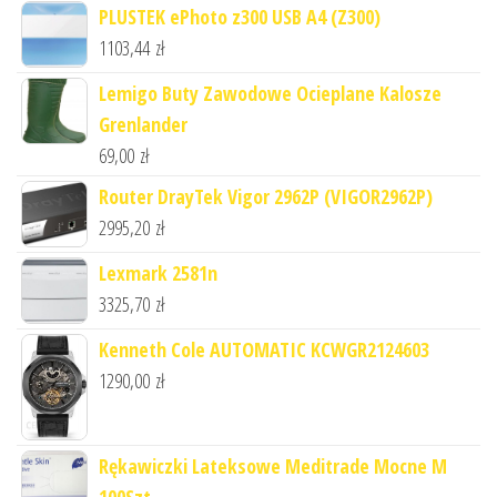
PLUSTEK ePhoto z300 USB A4 (Z300)
1103,44
zł
Lemigo Buty Zawodowe Ocieplane Kalosze
Grenlander
69,00
zł
Router DrayTek Vigor 2962P (VIGOR2962P)
2995,20
zł
Lexmark 2581n
3325,70
zł
Kenneth Cole AUTOMATIC KCWGR2124603
1290,00
zł
Rękawiczki Lateksowe Meditrade Mocne M
100Szt