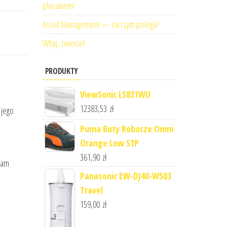
plecakiem!
Asset Management — na czym polega?
Witaj, świecie!
PRODUKTY
ViewSonic LS831WU
12383,53
zł
 jego
Puma Buty Robocze Omni
Orange Low S1P
361,90
zł
gram
Panasonic EW-DJ40-W503
Travel
159,00
zł