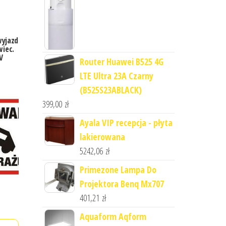
wyjazd
wiec.
V
Router Huawei B525 4G
LTE Ultra 23A Czarny
(B525S23ABLACK)
399,00
zł
Ayala VIP recepcja - płyta
lakierowana
5242,06
zł
Primezone Lampa Do
Projektora Benq Mx707
401,21
zł
Aquaform Aqform