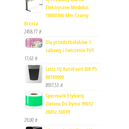
Elektryczne Modulus
1800X800 Mm Czarny
Brzoza
2458,77
zł
Dla przedszkolaków 1
zabawy i ćwiczenia PUS
17,63
zł
Leitz IQ AutoFeed 600 P5
80180000
8937,53
zł
Specmark Etykiety
Zielone Do Dymo 99012
260Sz 36X89
29,00
zł