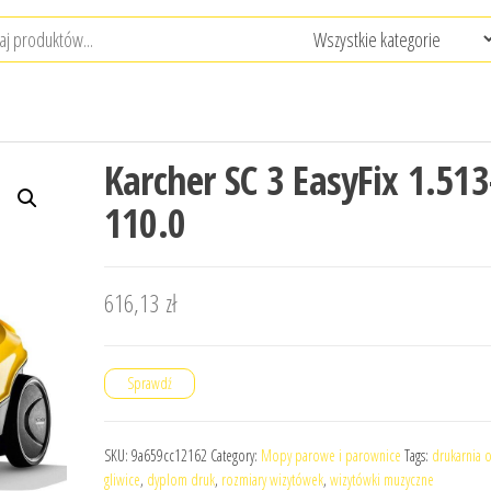
Karcher SC 3 EasyFix 1.513
110.0
616,13
zł
Sprawdź
SKU:
9a659cc12162
Category:
Mopy parowe i parownice
Tags:
drukarnia 
gliwice
,
dyplom druk
,
rozmiary wizytówek
,
wizytówki muzyczne