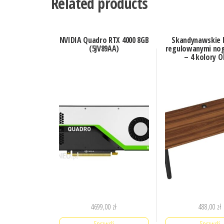
Related products
NVIDIA Quadro RTX 4000 8GB
Skandynawskie b
(5JV89AA)
regulowanymi nog
– 4 kolory O
4699,00
zł
488,00
zł
Sprawdź
Sprawdź