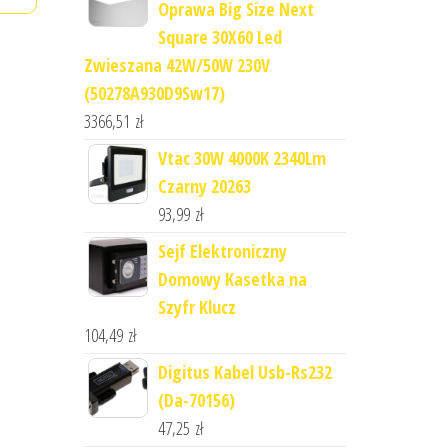
Oprawa Big Size Next
Square 30X60 Led
Zwieszana 42W/50W 230V
(50278A930D9Sw17)
3366,51
zł
Vtac 30W 4000K 2340Lm
Czarny 20263
93,99
zł
Sejf Elektroniczny
Domowy Kasetka na
Szyfr Klucz
104,49
zł
Digitus Kabel Usb-Rs232
(Da-70156)
47,25
zł