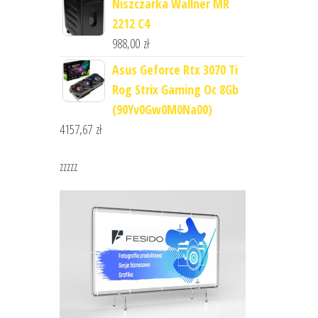
Niszczarka Wallner MR
2212 C4
988,00
zł
Asus Geforce Rtx 3070 Ti
Rog Strix Gaming Oc 8Gb
(90Yv0Gw0M0Na00)
4157,67
zł
zzzzz