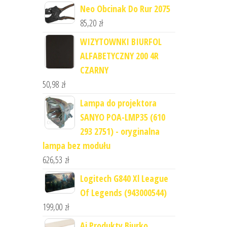
Neo Obcinak Do Rur 2075
85,20
zł
WIZYTOWNKI BIURFOL
ALFABETYCZNY 200 4R
CZARNY
50,98
zł
Lampa do projektora
SANYO POA-LMP35 (610
293 2751) - oryginalna
lampa bez modułu
626,53
zł
Logitech G840 Xl League
Of Legends (943000544)
199,00
zł
Aj Produkty Biurko