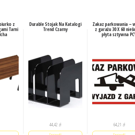
iurko z
Durable Stojak Na Katalogi
Zakaz parkowania – 
ami Tarni
Trend Czarny
z garażu 30 X 60 nieś
lcha
płyta sztywna PC
44,42
zł
64,21
zł
Sprawdź
Sprawdź