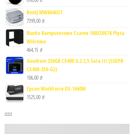
BenQ MW864UST
7399,00
zł
Biurko Komputerowe Czarne 100X50X76 Płyta
Wiórowa
464,15
zł
Goodram 256GB CX400 G.2 2,5 Sata III (SSDPR-
CX400-256-G2)
106,00
zł
Epson WorkForce DS-1660W
1525,00
zł
zzzzz