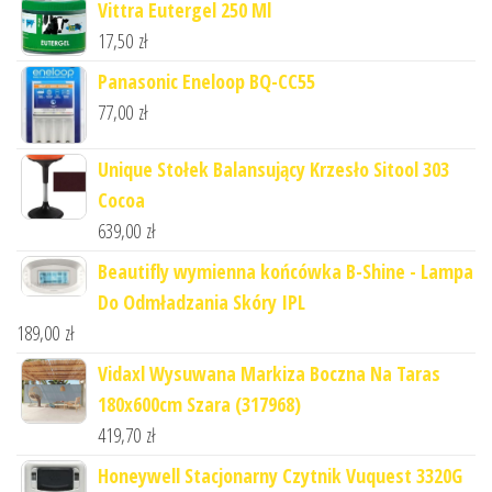
Vittra Eutergel 250 Ml
17,50
zł
Panasonic Eneloop BQ-CC55
77,00
zł
Unique Stołek Balansujący Krzesło Sitool 303
Cocoa
639,00
zł
Beautifly wymienna końcówka B-Shine - Lampa
Do Odmładzania Skóry IPL
189,00
zł
Vidaxl Wysuwana Markiza Boczna Na Taras
180x600cm Szara (317968)
419,70
zł
Honeywell Stacjonarny Czytnik Vuquest 3320G