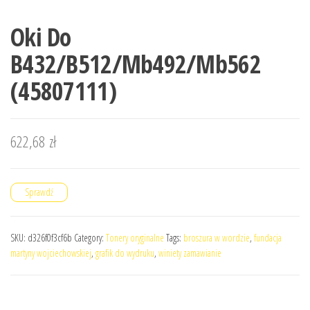
Oki Do
B432/B512/Mb492/Mb562
(45807111)
622,68
zł
Sprawdź
SKU:
d326f0f3cf6b
Category:
Tonery oryginalne
Tags:
broszura w wordzie
,
fundacja
martyny wojciechowskiej
,
grafik do wydruku
,
winiety zamawianie