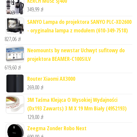
KERCH MUSE SJ400
349,99
zł
SANYO Lampa do projektora SANYO PLC-XD2600
- oryginalna lampa z modułem (610-349-7518)
827,06
zł
Neomounts by newstar Uchwyt sufitowy do
projektora BEAMER-C100SILV
619,60
zł
Router Xiaomi AX3000
269,00
zł
3M Taśma Klejąca O Wysokiej Wydajności
(Dx193 Zawarts) 3 M X 19 Mm Biały (4952193)
129,00
zł
Zeegma Zonder Robo Next
690,00
zł