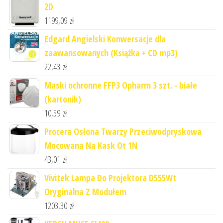
2D
1199,09
zł
Edgard Angielski Konwersacje dla
zaawansowanych (Książka + CD mp3)
22,43
zł
Maski ochronne FFP3 Opharm 3 szt. - białe
(kartonik)
10,59
zł
Procera Osłona Twarzy Przeciwodpryskowa
Mocowana Na Kask Ot 1N
43,01
zł
Vivitek Lampa Do Projektora D555Wt
Oryginalna Z Modułem
1203,30
zł