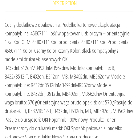
DESCRIPTION
Cechy dodatkowe opakowania: Pudełko kartonowe Eksploatacja
kompatybilna: 45807111 Ilość w opakowaniu zbiorczym – orientacyjnie:
1 szt.Kod OEM: 45807111 Kod producenta: 45807111 Kod Producenta:
45807111 Kolor: Czarny Kolor: czarny Kolor: Black Kompatybilny z
modelami drukarek laserowych OKI:
B432dnB512dnMB492dnMB562dnw Modele kompatybilne: B,
B432/B512-T, B432dn, B512dn, MB, MB492dn, MB562dnw Modele
kompatybilne: B432dnB512dnMB492dnMB562dnw Modele
kompatybilne: B432dn, B512dn, MB492dn, MB562dnw Orientacyjna
waga brutto: 570 gOrientacyjna waga brutto opak. zbior.: 570 gPasuje do
drukarek:: B, B432/B512-T, B432dn, B512dn, MB, MB492dn, MB562dnw
Pasuje do urządzeń: OKI Pojemnik: 100% nowy Produkt: Toner
Przeznaczony do drukarek marki: OKI Sposób pakowania: pudełko
kartonowe Stan produktu: Nowy Strona producenta: