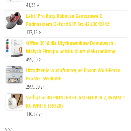
41,33
zł
Lahti Pro Buty Robocze Zamszowe Z
Podnoskiem Oxford S1P Src 42 L3042442
137,12
zł
Office 2016 dla Użytkowników Domowych i
Małych Firm po polsku klucz elektroniczny
499,00
zł
Urządzenie wielofunkcyjne Epson WorkForce
Pro WF-6590DWF
2599,00
zł
Verbatim 3D PRINTER FILAMENT PLA 2,85 MM 1
KG WHITE (55328)
110,87
zł
zzzzz