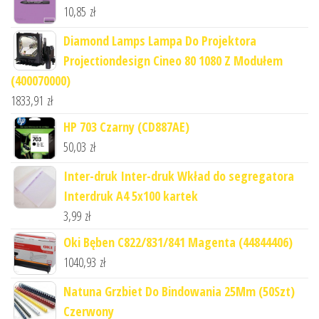
10,85
zł
Diamond Lamps Lampa Do Projektora
Projectiondesign Cineo 80 1080 Z Modułem
(400070000)
1833,91
zł
HP 703 Czarny (CD887AE)
50,03
zł
Inter-druk Inter-druk Wkład do segregatora
Interdruk A4 5x100 kartek
3,99
zł
Oki Bęben C822/831/841 Magenta (44844406)
1040,93
zł
Natuna Grzbiet Do Bindowania 25Mm (50Szt)
Czerwony