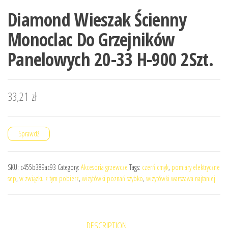
Diamond Wieszak Ścienny
Monoclac Do Grzejników
Panelowych 20-33 H-900 2Szt.
33,21
zł
Sprawdź
SKU:
c455b389ac93
Category:
Akcesoria grzewcze
Tags:
czerń cmyk
,
pomiary elektryczne
sep
,
w związku z tym pobierz
,
wizytówki poznań szybko
,
wizytówki warszawa najtaniej
DESCRIPTION