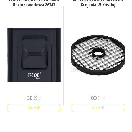
Bezprzewodowa 86242
Krojenia W Kostkę
243,39
zł
860,91
zł
Sprawdź
Sprawdź