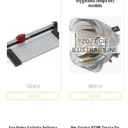
oryginalna lampa bez
modułu
120,54
zł
580,31
zł
Sprawdź
Sprawdź
Fox Puma Golarka Foliowa
Rm Gastro 83299 Tarcza Do