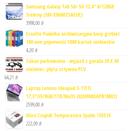
Samsung Galaxy Tab S8+ 5G 12.4" 8/128GB
Srebrny (SM-X806BZSAEUE)
3998,00
zł
Esselte Pudełko archiwizacyjne boxy grzbiet
100 mm pojemność 1000 kartek niebieskie
4,20
zł
Zakaz parkowania - wyjazd z garażu 30 X 60
nieświec. płyta sztywna PCV
64,21
zł
Laptop Lenovo Ideapad 3-17ITL
17,3"/i5/8GB/1TB/NoOS (82H900DAPB10M2)
2599,00
zł
Hüco Czujnik Temperatura Spalin 135514
222,09
zł