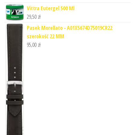
Vittra Eutergel 500 Ml
29,50
zł
Pasek Morellato - A01X5674D75019CR22
szerokość 22 MM
95,00
zł