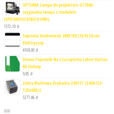
OPTOMA Lampa do projektora GT760A -
oryginalna lampa z modułem
(SP8TM01GC01BLFU190D)
1372,10
zł
Suprema Andromeda 280X158 (16:9) Ekran
Elektryczny
4169,00
zł
Donau Pojemnik Na Czasopisma Lakier Karton
80 Zielony
9,85
zł
Zebra Biurkowa Drukarka Zd611T (Zd6A122-
T2Ee00Ez)
3277,46
zł
zzzzz