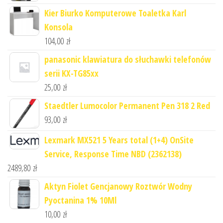
Kier Biurko Komputerowe Toaletka Karl
Konsola
104,00
zł
panasonic klawiatura do słuchawki telefonów
serii KX-TG85xx
25,00
zł
Staedtler Lumocolor Permanent Pen 318 2 Red
93,00
zł
Lexmark MX521 5 Years total (1+4) OnSite
Service, Response Time NBD (2362138)
2489,80
zł
Aktyn Fiolet Gencjanowy Roztwór Wodny
Pyoctanina 1% 10Ml
10,00
zł