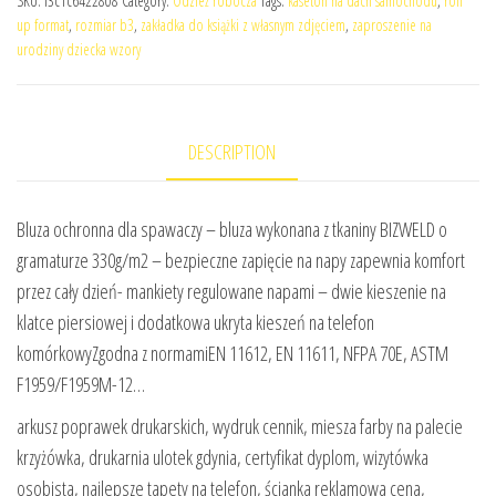
SKU:
f3c1c6422808
Category:
Odzież robocza
Tags:
kaseton na dach samochodu
,
roll
up format
,
rozmiar b3
,
zakładka do książki z własnym zdjęciem
,
zaproszenie na
urodziny dziecka wzory
DESCRIPTION
Bluza ochronna dla spawaczy – bluza wykonana z tkaniny BIZWELD o
gramaturze 330g/m2 – bezpieczne zapięcie na napy zapewnia komfort
przez cały dzień- mankiety regulowane napami – dwie kieszenie na
klatce piersiowej i dodatkowa ukryta kieszeń na telefon
komórkowyZgodna z normamiEN 11612, EN 11611, NFPA 70E, ASTM
F1959/F1959M-12…
arkusz poprawek drukarskich, wydruk cennik, miesza farby na palecie
krzyżówka, drukarnia ulotek gdynia, certyfikat dyplom, wizytówka
osobista, najlepsze tapety na telefon, ścianka reklamowa cena,