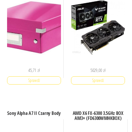
45,71
zł
5029,00
zł
Sprawdź
Sprawdź
Sony Alpha A7 II Czarny Body
AMD X6 FX-6300 3.5GHz BOX
AM3+ (FD6300WMHKBOX)