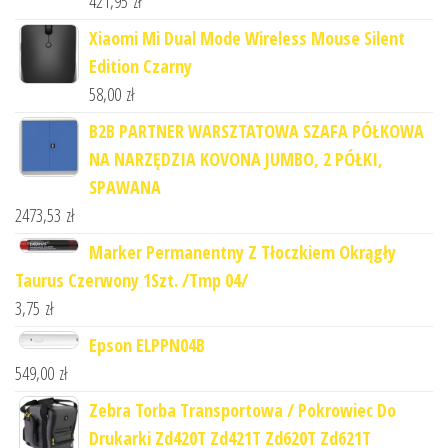
421,95
zł
Xiaomi Mi Dual Mode Wireless Mouse Silent
Edition Czarny
58,00
zł
B2B PARTNER WARSZTATOWA SZAFA PÓŁKOWA
NA NARZĘDZIA KOVONA JUMBO, 2 PÓŁKI,
SPAWANA
2473,53
zł
Marker Permanentny Z Tłoczkiem Okrągły
Taurus Czerwony 1Szt. /Tmp 04/
3,75
zł
Epson ELPPN04B
549,00
zł
Zebra Torba Transportowa / Pokrowiec Do
Drukarki Zd420T Zd421T Zd620T Zd621T