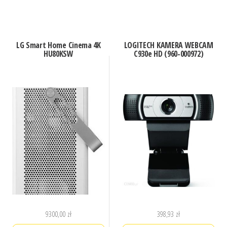
LG Smart Home Cinema 4K
LOGITECH KAMERA WEBCAM
HU80KSW
C930e HD (960-000972)
9300,00
zł
398,93
zł