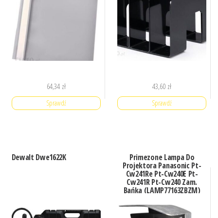
64,34
zł
43,60
zł
Sprawdź
Sprawdź
Dewalt Dwe1622K
Primezone Lampa Do
Projektora Panasonic Pt-
Cw241Re Pt-Cw240E Pt-
Cw241R Pt-Cw240 Zam.
Bańka (LAMP77163ZBZM)