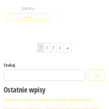
3249,00
zł
Sprawdź
1
2
3
4
→
Szukaj
Szukaj
Ostatnie wpisy
Suszarka do obuwia: innowacyjne rozwiązanie dla twoich butów
Nowy wymiar codzienności – kontakty i gniazdka, które przekształcają