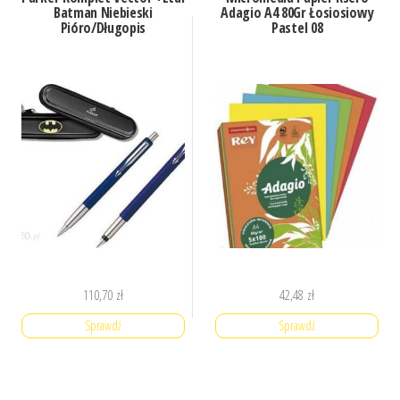
Batman Niebieski
Adagio A4 80Gr Łosiosiowy
Pióro/Długopis
Pastel 08
110,70
zł
42,48
zł
Sprawdź
Sprawdź