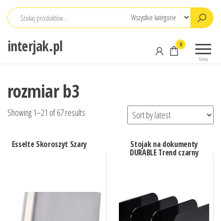
Przejdź
do
treści
interjak.pl
0
Menu
rozmiar b3
Showing 1–21 of 67 results
Esselte Skoroszyt Szary
Stojak na dokumenty
DURABLE Trend czarny