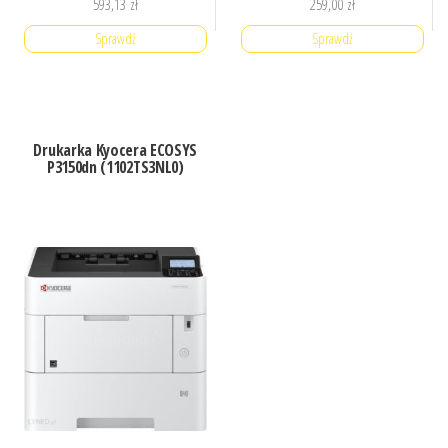
593,13
zł
259,00
zł
Sprawdź
Sprawdź
Drukarka Kyocera ECOSYS
P3150dn (1102TS3NL0)