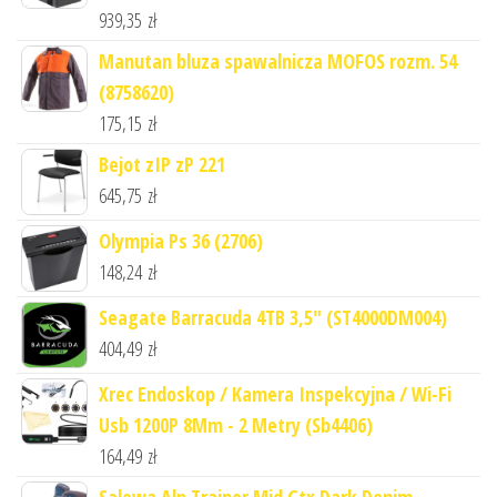
939,35
zł
Manutan bluza spawalnicza MOFOS rozm. 54
(8758620)
175,15
zł
Bejot zIP zP 221
645,75
zł
Olympia Ps 36 (2706)
148,24
zł
Seagate Barracuda 4TB 3,5" (ST4000DM004)
404,49
zł
Xrec Endoskop / Kamera Inspekcyjna / Wi-Fi
Usb 1200P 8Mm - 2 Metry (Sb4406)
164,49
zł