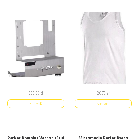
339,00
zł
20,79
zł
Sprawdź
Sprawdź
Parker Komplet Vector +Etui
Micromedia Papier Ksero