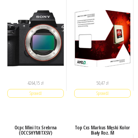
4264,15
zł
50,47
zł
Sprawdź
Sprawdź
Ocpc Mini Itx Srebrna
Top Cxs Markus Męski Kolor
(OCCSHYMITXSV)
Biały Roz. M