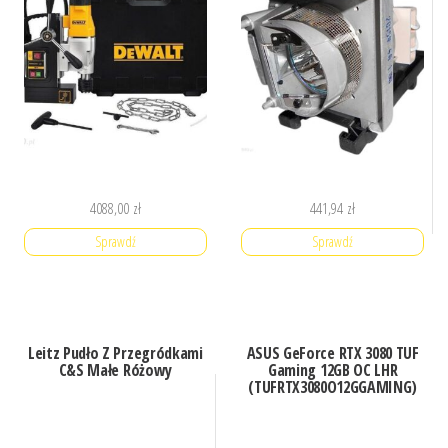
4088,00
zł
441,94
zł
Sprawdź
Sprawdź
Leitz Pudło Z Przegródkami
ASUS GeForce RTX 3080 TUF
C&S Małe Różowy
Gaming 12GB OC LHR
(TUFRTX3080O12GGAMING)