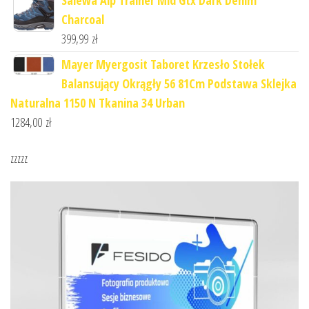
Salewa Alp Trainer Mid Gtx Dark Denim
Charcoal
399,99
zł
Mayer Myergosit Taboret Krzesło Stołek
Balansujący Okrągły 56 81Cm Podstawa Sklejka
Naturalna 1150 N Tkanina 34 Urban
1284,00
zł
zzzzz