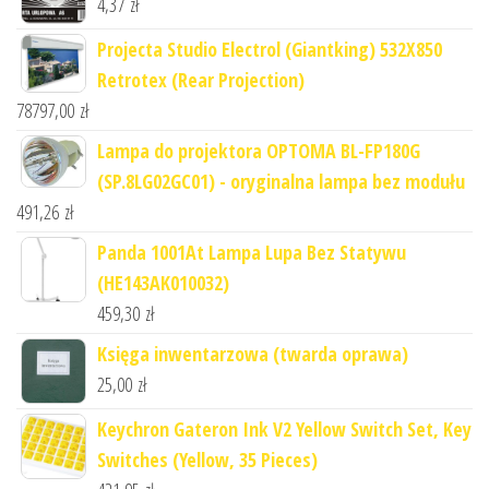
4,37
zł
Projecta Studio Electrol (Giantking) 532X850
Retrotex (Rear Projection)
78797,00
zł
Lampa do projektora OPTOMA BL-FP180G
(SP.8LG02GC01) - oryginalna lampa bez modułu
491,26
zł
Panda 1001At Lampa Lupa Bez Statywu
(HE143AK010032)
459,30
zł
Księga inwentarzowa (twarda oprawa)
25,00
zł
Keychron Gateron Ink V2 Yellow Switch Set, Key
Switches (Yellow, 35 Pieces)