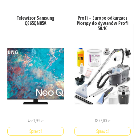
Telewizor Samsung
Profi – Europe odkurzacz
QE65QN85A
Piorący do dywanów Profi
50.1C
4551,99
zł
1877,00
zł
Sprawdź
Sprawdź