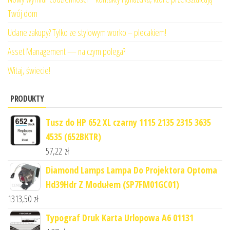
Twój dom
Udane zakupy? Tylko ze stylowym worko – plecakiem!
Asset Management — na czym polega?
Witaj, świecie!
PRODUKTY
Tusz do HP 652 XL czarny 1115 2135 2315 3635
4535 (652BKTR)
57,22
zł
Diamond Lamps Lampa Do Projektora Optoma
Hd39Hdr Z Modułem (SP7FM01GC01)
1313,50
zł
Typograf Druk Karta Urlopowa A6 01131