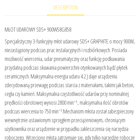
DESCRIPTION
MŁOT UDAROWY SDS+ 900W58G858
Specjalistyczny 3-funkcyjny młot udarowy SDS+ GRAPHITE o mocy 900W,
niezastąpiony podczas prac instalacyjnych i rozbiórkowych. Posiada
możliwość wiercenia, udar pneumatyczny oraz funkcję podkuwania
przydatną podczas skuwania powierzchni otynkowanych bądź płytek
ceramicznych. Maksymalna energia udaru 4.2 J daje urządzeniu
zdecydowaną przewagę podczas starcia z materiałami, takimi jak beton,
cegła czy kamień. Maksymalna częstotliwość udarów przy nominalnej
prędkości obrotowej wynosi 2800 min⁻¹, maksymalna ilość obrotów
podczas wiercenia to 750 min⁻¹.Mechanizm młota został zabezpieczony
wewnętrznie ustawionym sprzęgłem przeciążeniowym, chroniącym
użytkownika oraz urządzenie w przypadku zakleszczenia się narzędzia
roboczego. Wrzeciono młota zatrzymuje się, gdy tylko narzędzie robocze