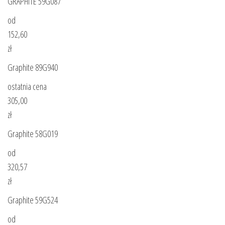
GRAPHITE 59G087
od
152,60
zł
Graphite 89G940
ostatnia cena
305,00
zł
Graphite 58G019
od
320,57
zł
Graphite 59G524
od