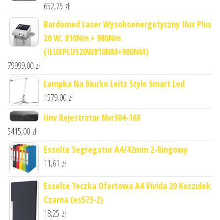
652,75
zł
Bardomed Laser Wysokoenergetyczny Ilux Plus
20 W, 810Nm + 980Nm
(ILUXPLUS20W810NM+980NM)
79999,00
zł
Lampka Na Biurko Leitz Style Smart Led
1579,00
zł
Unv Rejestrator Nvr304-16X
5415,00
zł
Esselte Segregator A4/42mm 2-Ringowy
11,61
zł
Esselte Teczka Ofertowa A4 Vivida 20 Koszulek
Czarna (es573-2)
18,25
zł