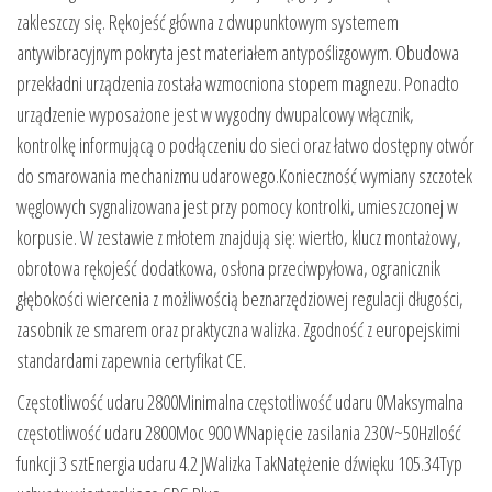
zakleszczy się. Rękojeść główna z dwupunktowym systemem
antywibracyjnym pokryta jest materiałem antypoślizgowym. Obudowa
przekładni urządzenia została wzmocniona stopem magnezu. Ponadto
urządzenie wyposażone jest w wygodny dwupalcowy włącznik,
kontrolkę informującą o podłączeniu do sieci oraz łatwo dostępny otwór
do smarowania mechanizmu udarowego.Konieczność wymiany szczotek
węglowych sygnalizowana jest przy pomocy kontrolki, umieszczonej w
korpusie. W zestawie z młotem znajdują się: wiertło, klucz montażowy,
obrotowa rękojeść dodatkowa, osłona przeciwpyłowa, ogranicznik
głębokości wiercenia z możliwością beznarzędziowej regulacji długości,
zasobnik ze smarem oraz praktyczna walizka. Zgodność z europejskimi
standardami zapewnia certyfikat CE.
Częstotliwość udaru 2800Minimalna częstotliwość udaru 0Maksymalna
częstotliwość udaru 2800Moc 900 WNapięcie zasilania 230V~50HzIlość
funkcji 3 sztEnergia udaru 4.2 JWalizka TakNatężenie dźwięku 105.34Typ