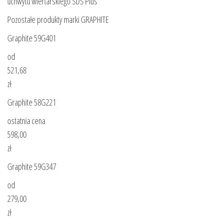
uchwytu wiertarskiego SDS Plus
Pozostałe produkty marki GRAPHITE
Graphite 59G401
od
521,68
zł
Graphite 58G221
ostatnia cena
598,00
zł
Graphite 59G347
od
279,00
zł