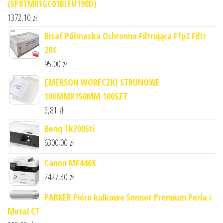
(SP8TM01GC01BLFU190D)
1372,10
zł
Bisaf Półmaska Ochronna Filtrująca Ffp2 Filtr
20X
95,00
zł
EMERSON WORECZKI STRUNOWE
100MMX150MM 100SZT
5,81
zł
Benq Tk700Sti
6300,00
zł
Canon MF446X
2427,30
zł
PARKER Pióro kulkowe Sonnet Premium Perła i
Metal CT