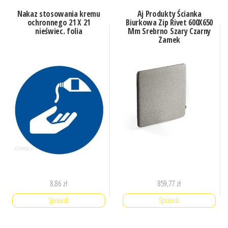
Nakaz stosowania kremu
Aj Produkty Ścianka
ochronnego 21 X 21
Biurkowa Zip Rivet 600X650
nieświec. folia
Mm Srebrno Szary Czarny
Zamek
8,86
zł
859,77
zł
Sprawdź
Sprawdź