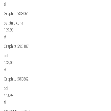
zł
Graphite 58G061
ostatnia cena
199,90
zł
Graphite 59G187
od
148,00
zł
Graphite 58G862
od
443,99
zł