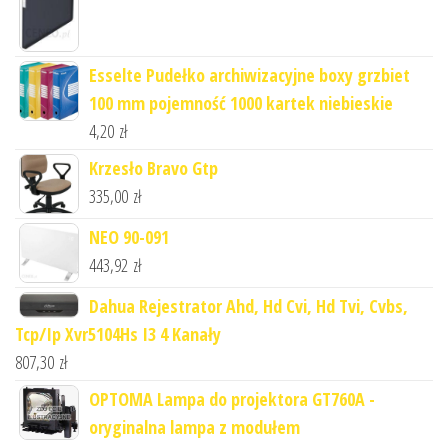
Esselte Pudełko archiwizacyjne boxy grzbiet
100 mm pojemność 1000 kartek niebieskie
4,20
zł
Krzesło Bravo Gtp
335,00
zł
NEO 90-091
443,92
zł
Dahua Rejestrator Ahd, Hd Cvi, Hd Tvi, Cvbs,
Tcp/Ip Xvr5104Hs I3 4 Kanały
807,30
zł
OPTOMA Lampa do projektora GT760A -
oryginalna lampa z modułem