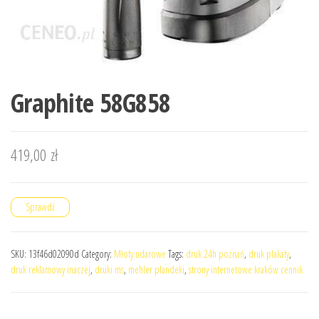
Graphite 58G858
419,00
zł
Sprawdź
SKU:
13f46d02090d
Category:
Młoty udarowe
Tags:
druk 24h poznań
,
druk plakaty
,
druk reklamowy inaczej
,
druki ms
,
mehler plandeki
,
strony internetowe kraków cennik