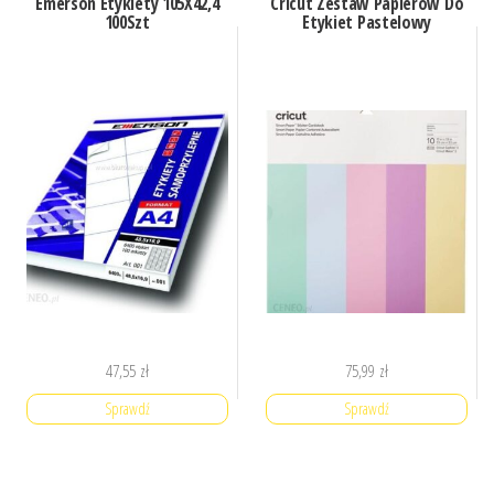
Emerson Etykiety 105X42,4
Cricut Zestaw Papierów Do
100Szt
Etykiet Pastelowy
47,55
zł
75,99
zł
Sprawdź
Sprawdź