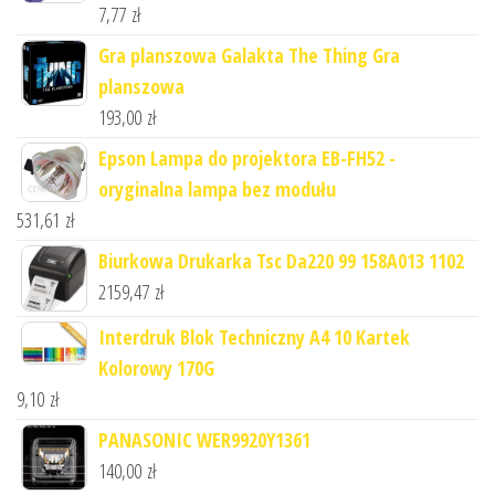
7,77
zł
Gra planszowa Galakta The Thing Gra
planszowa
193,00
zł
Epson Lampa do projektora EB-FH52 -
oryginalna lampa bez modułu
531,61
zł
Biurkowa Drukarka Tsc Da220 99 158A013 1102
2159,47
zł
Interdruk Blok Techniczny A4 10 Kartek
Kolorowy 170G
9,10
zł
PANASONIC WER9920Y1361
140,00
zł