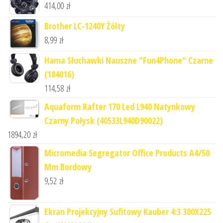
414,00
zł
Brother LC-1240Y Żółty
8,99
zł
Hama Słuchawki Nauszne "Fun4Phone" Czarne
(184016)
114,58
zł
Aquaform Rafter 170 Led L940 Natynkowy
Czarny Połysk (40533L940D90022)
1894,20
zł
Micromedia Segregator Office Products A4/50
Mm Bordowy
9,52
zł
Ekran Projekcyjny Sufitowy Kauber 4:3 300X225