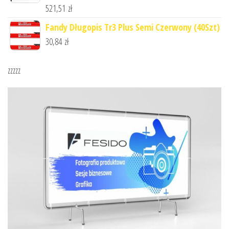
521,51
zł
Fandy Długopis Tr3 Plus Semi Czerwony (40Szt)
30,84
zł
zzzzz