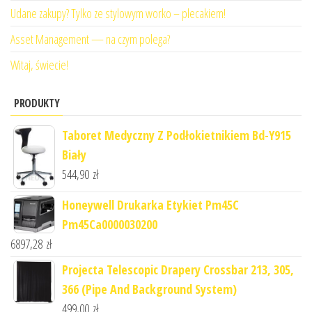
Udane zakupy? Tylko ze stylowym worko – plecakiem!
Asset Management — na czym polega?
Witaj, świecie!
PRODUKTY
Taboret Medyczny Z Podłokietnikiem Bd-Y915
Biały
544,90
zł
Honeywell Drukarka Etykiet Pm45C
Pm45Ca0000030200
6897,28
zł
Projecta Telescopic Drapery Crossbar 213, 305,
366 (Pipe And Background System)
499,00
zł