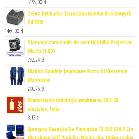
5199,00
zł
Zebra Drukarka Termiczna Kodów Kreskowych
Zd420D
1460,00
zł
Diamond zamiennik do acer H6510Bd Projektor
Mc.Jfz11.001
792,24
zł
Makita Spodnie Jeansowe Rozm Xl Kieszenie
Wzmocnio
200,76
zł
Stanowisko zdalnego uwalniania 20 X 20
nieświec. folia
8,12
zł
Springos Kasetka Na Pieniądze 12 5X9 5X6 5 Cm
Metalowy Sejf Pudełko Niebieskie Uniwersalny