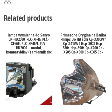
yyyyy
Related products
lampa wymienna do Sanyo
Primezone Oryginalna Bańka
LP-HD2000, PLC-XF46, PLC-
Philips Do Hitachi Cp-X300Wf
XF46E, PLC-XF46N, PLV-
Cp-X417Wf Hcp-800X Hcp-
HD2000 – moduł,
880X Hcp-890X Cp-X200 Cp-
kompatybilny (zamiennik do:
X205 Cp-X300 Cp-X305 Cp-
610 327 4928)
X308 (LAMP74651OBP)