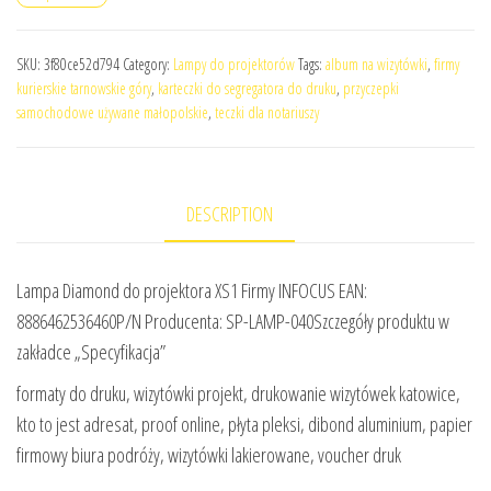
SKU:
3f80ce52d794
Category:
Lampy do projektorów
Tags:
album na wizytówki
,
firmy
kurierskie tarnowskie góry
,
karteczki do segregatora do druku
,
przyczepki
samochodowe używane małopolskie
,
teczki dla notariuszy
DESCRIPTION
Lampa Diamond do projektora XS1 Firmy INFOCUS EAN:
8886462536460P/N Producenta: SP-LAMP-040Szczegóły produktu w
zakładce „Specyfikacja”
formaty do druku, wizytówki projekt, drukowanie wizytówek katowice,
kto to jest adresat, proof online, płyta pleksi, dibond aluminium, papier
firmowy biura podróży, wizytówki lakierowane, voucher druk