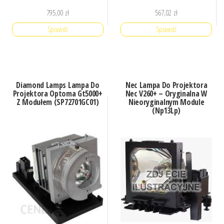
795,00
zł
567,02
zł
Sprawdź
Sprawdź
Diamond Lamps Lampa Do
Nec Lampa Do Projektora
Projektora Optoma Gt5000+
Nec V260+ – Oryginalna W
Z Modułem (SP72701GC01)
Nieoryginalnym Module
(Np13Lp)