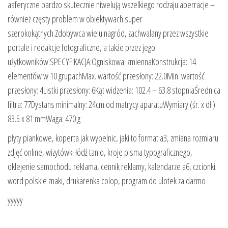
asferyczne bardzo skutecznie niwelują wszelkiego rodzaju aberracje –
również częsty problem w obiektywach super
szerokokątnych.Zdobywca wielu nagród, zachwalany przez wszystkie
portale i redakcje fotograficzne, a także przez jego
użytkowników.SPECYFIKACJA:Ogniskowa: zmiennaKonstrukcja: 14
elementów w 10 grupachMax. wartość przesłony: 22.0Min. wartość
przesłony: 4Listki przesłony: 6Kąt widzenia: 102.4 – 63.8 stopniaŚrednica
filtra: 77Dystans minimalny: 24cm od matrycy aparatuWymiary (śr. x dł.):
83.5 x 81 mmWaga: 470 g
płyty piankowe, koperta jak wypelnic, jaki to format a3, zmiana rozmiaru
zdjęć online, wizytówki łódź tanio, kroje pisma typograficznego,
oklejenie samochodu reklama, cennik reklamy, kalendarze a6, czcionki
word polskie znaki, drukarenka colop, program do ulotek za darmo
yyyyy