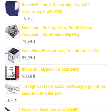
Biurfol Pojemnik Na Katalogi Pcv A4/7
Granatowy (bp817398)
16,66
zł
Nec Lampa Do Projektora Nec M420Xvg -
Oryginalna Bez Modułu (Np17Lp)
780,69
zł
Soda Pluss Mieszarka ręczna do farszu 20 L
999,99
zł
inkBOOK Calypso Plus Czerwony
529,00
zł
Intelight Zestaw Zasilania Awaryjnego Primus
Led D9/A 2H Tube 230V
163,42
zł
Fox Black Rose Degażówki 6.00"