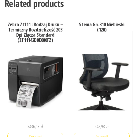
Related products
Zebra Zt111 : Rodzaj Druku –
Stema Gn-310 Niebieski
Termiczny Rozdzielczość 203
(120)
Dpi Złącza Standard
(ZT11142D0E000FZ)
3436,13
zł
942,98
zł
Sprawdź
Sprawdź