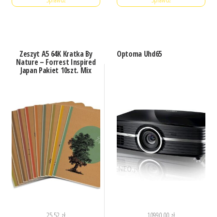
Zeszyt A5 64K Kratka By
Optoma Uhd65
Nature – Forrest Inspired
Japan Pakiet 10szt. Mix
25,52
zł
10990,00
zł