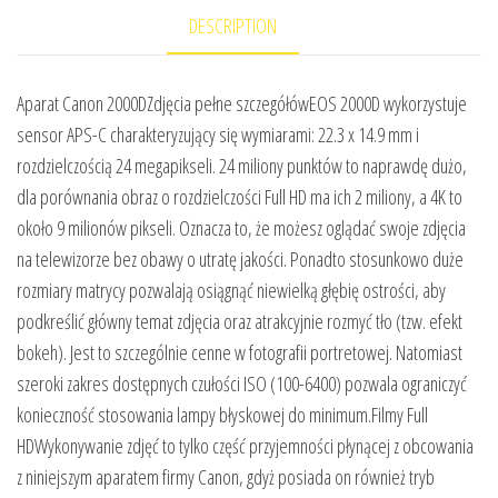
DESCRIPTION
Aparat Canon 2000DZdjęcia pełne szczegółówEOS 2000D wykorzystuje
sensor APS-C charakteryzujący się wymiarami: 22.3 x 14.9 mm i
rozdzielczością 24 megapikseli. 24 miliony punktów to naprawdę dużo,
dla porównania obraz o rozdzielczości Full HD ma ich 2 miliony, a 4K to
około 9 milionów pikseli. Oznacza to, że możesz oglądać swoje zdjęcia
na telewizorze bez obawy o utratę jakości. Ponadto stosunkowo duże
rozmiary matrycy pozwalają osiągnąć niewielką głębię ostrości, aby
podkreślić główny temat zdjęcia oraz atrakcyjnie rozmyć tło (tzw. efekt
bokeh). Jest to szczególnie cenne w fotografii portretowej. Natomiast
szeroki zakres dostępnych czułości ISO (100-6400) pozwala ograniczyć
konieczność stosowania lampy błyskowej do minimum.Filmy Full
HDWykonywanie zdjęć to tylko część przyjemności płynącej z obcowania
z niniejszym aparatem firmy Canon, gdyż posiada on również tryb