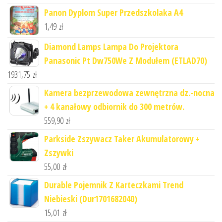
Panon Dyplom Super Przedszkolaka A4
1,49
zł
Diamond Lamps Lampa Do Projektora
Panasonic Pt Dw750We Z Modułem (ETLAD70)
1931,75
zł
Kamera bezprzewodowa zewnętrzna dz.-nocna
+ 4 kanałowy odbiornik do 300 metrów.
559,90
zł
Parkside Zszywacz Taker Akumulatorowy +
Zszywki
55,00
zł
Durable Pojemnik Z Karteczkami Trend
Niebieski (Dur1701682040)
15,01
zł