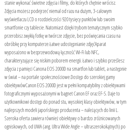
stanie wykonać świetne zdjęcia i filmy, do których chętnie wrócisz.
Zdjęcia możesz podejrzeć niemal od razu na dużym, 3-calowym
wyświetlaczu LCD o rozdzielczości 920 tysięcy punktów lub swoim
smartfonie czy tablecie. Natomiast dzięki trybom tematycznym szybko
przerobisz zwykłą fotkę w twórcze zdjęcie, bez poświęcania czasu na
obróbkę przy komputerze.Łatwe udostępnianie zdjęćAparat
wyposażono w bezprzewodową łączność Wi-Fi lub NFC,
charakteryzujące się niskim poborem energii. Łatwo i szybko prześlesz
zdjęcia z pamięci Canona EOS 2000D na smartfon lub tablet, a następnie
w świat – na portale społecznościowe.Dostęp do szerokiej gamy
obiektywówCanon EOS 2000D jest w pełni kompatybilny z obiektywami
fotograficznymi wyposażonymi w bagnet Canon EF oraz EF-S. Daje to
użytkownikowi dostęp do ponad stu, wysokiej klasy obiektywów, w tym
najlepszych modeli japońskiego producenta – należących do linii L.
Szeroka oferta zawiera również obiektywy o bardzo zróżnicowanych
ogniskowych, od UWA (ang. Ultra Wide Angle – ultraszerokokątnych) po