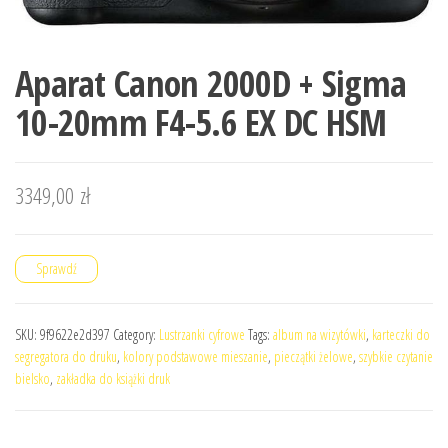
Aparat Canon 2000D + Sigma
10-20mm F4-5.6 EX DC HSM
3349,00
zł
Sprawdź
SKU:
9f9622e2d397
Category:
Lustrzanki cyfrowe
Tags:
album na wizytówki
,
karteczki do
segregatora do druku
,
kolory podstawowe mieszanie
,
pieczątki żelowe
,
szybkie czytanie
bielsko
,
zakładka do książki druk