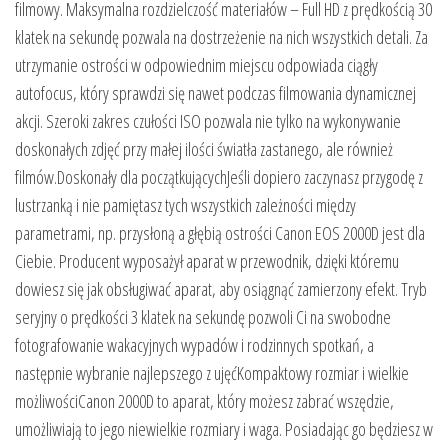
filmowy. Maksymalna rozdzielczość materiałów – Full HD z prędkością 30
klatek na sekundę pozwala na dostrzeżenie na nich wszystkich detali. Za
utrzymanie ostrości w odpowiednim miejscu odpowiada ciągły
autofocus, który sprawdzi się nawet podczas filmowania dynamicznej
akcji. Szeroki zakres czułości ISO pozwala nie tylko na wykonywanie
doskonałych zdjęć przy małej ilości światła zastanego, ale również
filmów.Doskonały dla początkującychJeśli dopiero zaczynasz przygodę z
lustrzanką i nie pamiętasz tych wszystkich zależności między
parametrami, np. przysłoną a głębią ostrości Canon EOS 2000D jest dla
Ciebie. Producent wyposażył aparat w przewodnik, dzięki któremu
dowiesz się jak obsługiwać aparat, aby osiągnąć zamierzony efekt. Tryb
seryjny o prędkości 3 klatek na sekundę pozwoli Ci na swobodne
fotografowanie wakacyjnych wypadów i rodzinnych spotkań, a
następnie wybranie najlepszego z ujęćKompaktowy rozmiar i wielkie
możliwościCanon 2000D to aparat, który możesz zabrać wszędzie,
umożliwiają to jego niewielkie rozmiary i waga. Posiadając go będziesz w