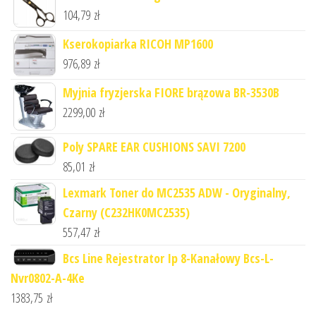
104,79
zł
Kserokopiarka RICOH MP1600
976,89
zł
Myjnia fryzjerska FIORE brązowa BR-3530B
2299,00
zł
Poly SPARE EAR CUSHIONS SAVI 7200
85,01
zł
Lexmark Toner do MC2535 ADW - Oryginalny,
Czarny (C232HK0MC2535)
557,47
zł
Bcs Line Rejestrator Ip 8-Kanałowy Bcs-L-
Nvr0802-A-4Ke
1383,75
zł