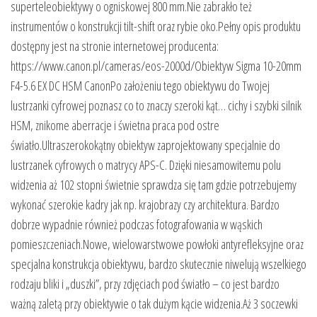
superteleobiektywy o ogniskowej 800 mm.Nie zabrakło też
instrumentów o konstrukcji tilt-shift oraz rybie oko.Pełny opis produktu
dostępny jest na stronie internetowej producenta:
https://www.canon.pl/cameras/eos-2000d/Obiektyw Sigma 10-20mm
F4-5.6 EX DC HSM CanonPo założeniu tego obiektywu do Twojej
lustrzanki cyfrowej poznasz co to znaczy szeroki kąt… cichy i szybki silnik
HSM, znikome aberracje i świetna praca pod ostre
światło.Ultraszerokokątny obiektyw zaprojektowany specjalnie do
lustrzanek cyfrowych o matrycy APS-C. Dzięki niesamowitemu polu
widzenia aż 102 stopni świetnie sprawdza się tam gdzie potrzebujemy
wykonać szerokie kadry jak np. krajobrazy czy architektura. Bardzo
dobrze wypadnie również podczas fotografowania w wąskich
pomieszczeniach.Nowe, wielowarstwowe powłoki antyrefleksyjne oraz
specjalna konstrukcja obiektywu, bardzo skutecznie niwelują wszelkiego
rodzaju bliki i „duszki”, przy zdjęciach pod światło – co jest bardzo
ważną zaletą przy obiektywie o tak dużym kącie widzenia.Aż 3 soczewki