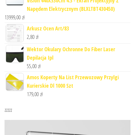
Vision 440X330Cm 4:3 - Ekran Projekcyjny Z
Napędem Elektrycznym (BLXLTBT430450)
13999,00
zł
Arkusz Ocen Art/83
2,80
zł
Wektor Okulary Ochronne Do Fiber Laser
Depilacja Ipl
55,00
zł
Amos Koperty Na List Przewozowy Przylgi
Kurierskie Dl 1000 Szt
179,00
zł
zzzzz