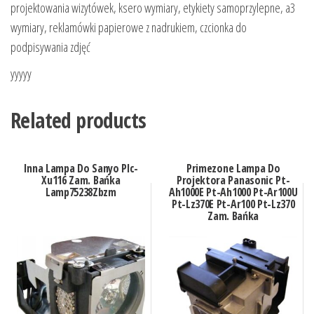
projektowania wizytówek, ksero wymiary, etykiety samoprzylepne, a3
wymiary, reklamówki papierowe z nadrukiem, czcionka do
podpisywania zdjęć
yyyyy
Related products
Inna Lampa Do Sanyo Plc-
Primezone Lampa Do
Xu116 Zam. Bańka
Projektora Panasonic Pt-
Lamp75238Zbzm
Ah1000E Pt-Ah1000 Pt-Ar100U
Pt-Lz370E Pt-Ar100 Pt-Lz370
Zam. Bańka
(LAMP76450ZBZM)