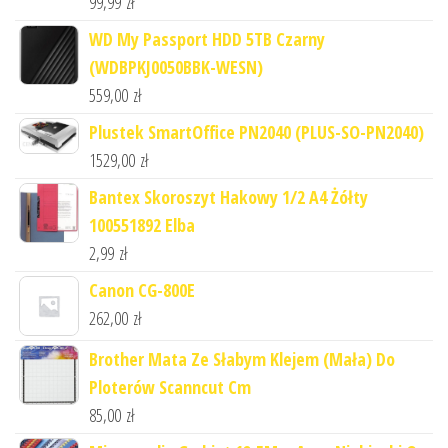
99,99
zł
WD My Passport HDD 5TB Czarny
(WDBPKJ0050BBK-WESN)
559,00
zł
Plustek SmartOffice PN2040 (PLUS-SO-PN2040)
1529,00
zł
Bantex Skoroszyt Hakowy 1/2 A4 Żółty
100551892 Elba
2,99
zł
Canon CG-800E
262,00
zł
Brother Mata Ze Słabym Klejem (Mała) Do
Ploterów Scanncut Cm
85,00
zł