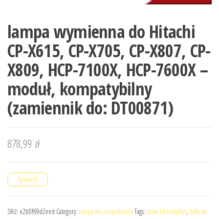
lampa wymienna do Hitachi
CP-X615, CP-X705, CP-X807, CP-
X809, HCP-7100X, HCP-7600X –
moduł, kompatybilny
(zamiennik do: DT00871)
878,99
zł
Sprawdź
SKU:
e2b0f69d2eed
Category:
Lampy do projektorów
Tags:
druk 3d białystok
,
hafty na