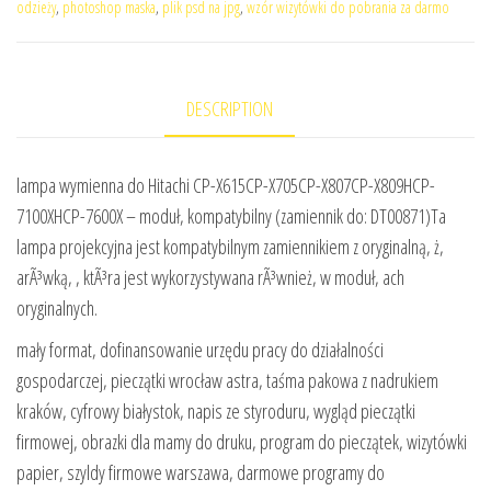
odzieży
,
photoshop maska
,
plik psd na jpg
,
wzór wizytówki do pobrania za darmo
DESCRIPTION
lampa wymienna do Hitachi CP-X615CP-X705CP-X807CP-X809HCP-
7100XHCP-7600X – moduł, kompatybilny (zamiennik do: DT00871)Ta
lampa projekcyjna jest kompatybilnym zamiennikiem z oryginalną, ż,
arÃ³wką, , ktÃ³ra jest wykorzystywana rÃ³wnież, w moduł, ach
oryginalnych.
mały format, dofinansowanie urzędu pracy do działalności
gospodarczej, pieczątki wrocław astra, taśma pakowa z nadrukiem
kraków, cyfrowy białystok, napis ze styroduru, wygląd pieczątki
firmowej, obrazki dla mamy do druku, program do pieczątek, wizytówki
papier, szyldy firmowe warszawa, darmowe programy do