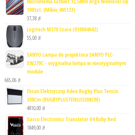
Micromedia Grzbiet 12,5Mm Argo Niebieski Op
100Szt. (Mibiu_405123)
37,38
zł
Logitech M170 Szara (910004642)
55,00
zł
SANYO Lampa do projektora SANYO PLC-
XW270C - oryginalna lampa w nieoryginalnym
module
665,06
zł
Ekran Elektryczny Adeo Rugby Plus Tensio
208Cm (RUGBYPLUSTENSIO208CM)
4810,00
zł
Vasco Electronics Translator V4 Ruby Red
1849,00
zł