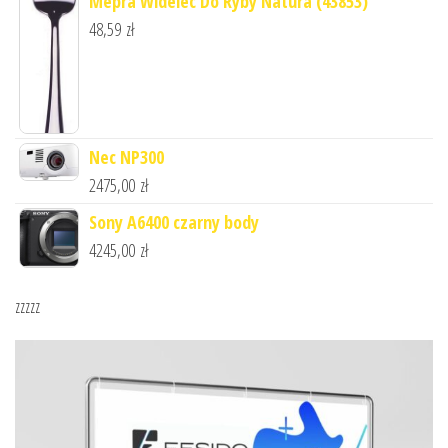
Mepra Widelec Do Ryby Natura (43853)
48,59
zł
Nec NP300
2475,00
zł
Sony A6400 czarny body
4245,00
zł
zzzzz