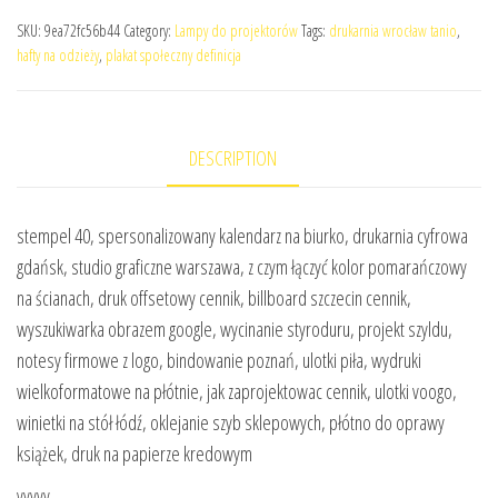
SKU:
9ea72fc56b44
Category:
Lampy do projektorów
Tags:
drukarnia wrocław tanio
,
hafty na odzieży
,
plakat społeczny definicja
DESCRIPTION
stempel 40, spersonalizowany kalendarz na biurko, drukarnia cyfrowa
gdańsk, studio graficzne warszawa, z czym łączyć kolor pomarańczowy
na ścianach, druk offsetowy cennik, billboard szczecin cennik,
wyszukiwarka obrazem google, wycinanie styroduru, projekt szyldu,
notesy firmowe z logo, bindowanie poznań, ulotki piła, wydruki
wielkoformatowe na płótnie, jak zaprojektowac cennik, ulotki voogo,
winietki na stół łódź, oklejanie szyb sklepowych, płótno do oprawy
książek, druk na papierze kredowym
yyyyy