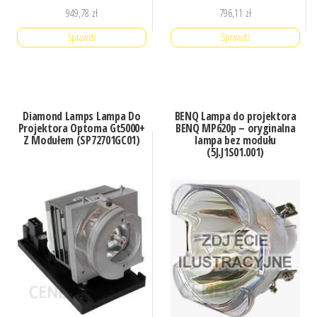
949,78
zł
796,11
zł
Sprawdź
Sprawdź
Diamond Lamps Lampa Do
BENQ Lampa do projektora
Projektora Optoma Gt5000+
BENQ MP620p – oryginalna
Z Modułem (SP72701GC01)
lampa bez modułu
(5J.J1S01.001)