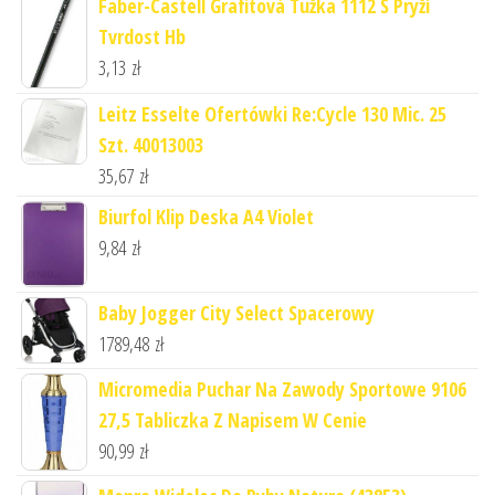
Faber-Castell Grafitová Tužka 1112 S Pryží
Tvrdost Hb
3,13
zł
Leitz Esselte Ofertówki Re:Cycle 130 Mic. 25
Szt. 40013003
35,67
zł
Biurfol Klip Deska A4 Violet
9,84
zł
Baby Jogger City Select Spacerowy
1789,48
zł
Micromedia Puchar Na Zawody Sportowe 9106
27,5 Tabliczka Z Napisem W Cenie
90,99
zł