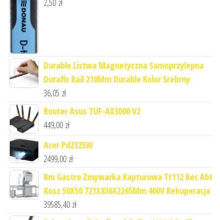
2,50
zł
Durable Listwa Magnetyczna Samoprzylepna
Durafix Rail 210Mm Durable Kolor Srebrny
36,05
zł
Router Asus TUF-AX3000 V2
449,00
zł
Acer Pd2325W
2499,00
zł
Rm Gastro Zmywarka Kapturowa Tt112 Rec Abt
Kosz 50X50 721X836X2265Mm 400V Rekuperacja
39585,40
zł