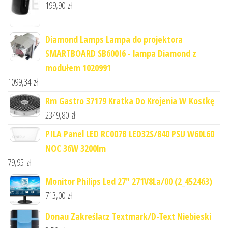
199,90
zł
Diamond Lamps Lampa do projektora
SMARTBOARD SB600I6 - lampa Diamond z
modułem 1020991
1099,34
zł
Rm Gastro 37179 Kratka Do Krojenia W Kostkę
2349,80
zł
PILA Panel LED RC007B LED32S/840 PSU W60L60
NOC 36W 3200lm
79,95
zł
Monitor Philips Led 27" 271V8La/00 (2_452463)
713,00
zł
Donau Zakreślacz Textmark/D-Text Niebieski