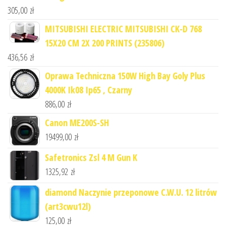
305,00
zł
MITSUBISHI ELECTRIC MITSUBISHI CK-D 768
15X20 CM 2X 200 PRINTS (235806)
436,56
zł
Oprawa Techniczna 150W High Bay Goly Plus
4000K Ik08 Ip65 , Czarny
886,00
zł
Canon ME200S-SH
19499,00
zł
Safetronics Zsl 4 M Gun K
1325,92
zł
diamond Naczynie przeponowe C.W.U. 12 litrów
(art3cwu12l)
125,00
zł