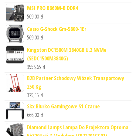
MSI PRO B660M-B DDR4
509,00
zł
Casio G-Shock Gm-5600-1Er
569,00
zł
Kingston DC1500M 3840GB U.2 NVMe
(SEDC1500M3840G)
3556,65
zł
B2B Partner Schodowy Wózek Transportowy
250 Kg
375,15
zł
Skx Biurko Gamingowe S1 Czarne
666,00
zł
Diamond Lamps Lampa Do Projektora Optoma
Eh320Usti Z Modułem (SP72701GC01)