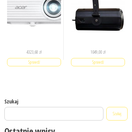
4323,68
zł
1049,00
zł
Sprawdź
Sprawdź
Szukaj
Szukaj
Ostatnie wpisy