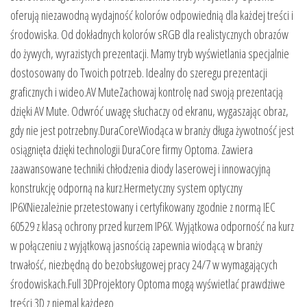
oferują niezawodną wydajność kolorów odpowiednią dla każdej treści i
środowiska. Od dokładnych kolorów sRGB dla realistycznych obrazów
do żywych, wyrazistych prezentacji. Mamy tryb wyświetlania specjalnie
dostosowany do Twoich potrzeb. Idealny do szeregu prezentacji
graficznych i wideo.AV MuteZachowaj kontrolę nad swoją prezentacją
dzięki AV Mute. Odwróć uwagę słuchaczy od ekranu, wygaszając obraz,
gdy nie jest potrzebny.DuraCoreWiodąca w branży długa żywotność jest
osiągnięta dzięki technologii DuraCore firmy Optoma. Zawiera
zaawansowane techniki chłodzenia diody laserowej i innowacyjną
konstrukcję odporną na kurz.Hermetyczny system optyczny
IP6XNiezależnie przetestowany i certyfikowany zgodnie z normą IEC
60529 z klasą ochrony przed kurzem IP6X. Wyjątkowa odporność na kurz
w połączeniu z wyjątkową jasnością zapewnia wiodącą w branży
trwałość, niezbędną do bezobsługowej pracy 24/7 w wymagających
środowiskach.Full 3DProjektory Optoma mogą wyświetlać prawdziwe
treści 3D z niemal każdego