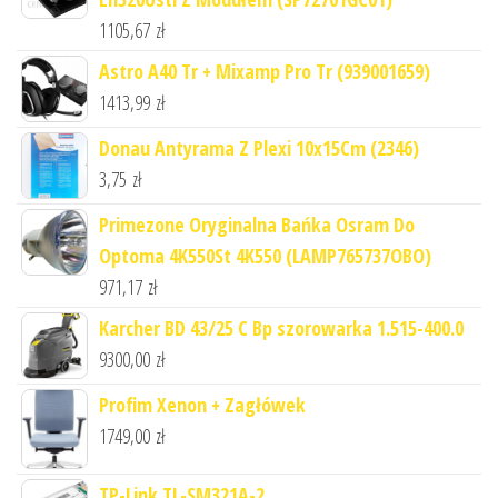
1105,67
zł
Astro A40 Tr + Mixamp Pro Tr (939001659)
1413,99
zł
Donau Antyrama Z Plexi 10x15Cm (2346)
3,75
zł
Primezone Oryginalna Bańka Osram Do
Optoma 4K550St 4K550 (LAMP765737OBO)
971,17
zł
Karcher BD 43/25 C Bp szorowarka 1.515-400.0
9300,00
zł
Profim Xenon + Zagłówek
1749,00
zł
TP-Link TL-SM321A-2