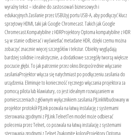
wyraźny tekst – idealne do zastosowań biznesowych i
edukacyjnych.Zasilanie przez USBUżyj portu USB-A, aby podłączyć klucz
sprzętowy HDMI, taki jak Google Chromecast. Takich jak Google
Chromecast.Kompatybilne z HDRProjektory Optoma kompatybilne z HDR
są w stanie odbierać i wyświetlać metadane HDR, dzięki czemu można
zobaczyć znacznie więcej szczegółów i tekstur. Obiekty wyglądają
bardziej solidnie i realistycznie, a dodatkowe szczegóły tworzą większe
poczucie głębi. To jak patrzenie przez okno.Bezpośrednie włączanie
zasilaniaProjektor włącza się natychmiast po podłączeniu zasilania do
urządzenia. Eliminuje to konieczność ręcznego włączania projektora za
pomocą pilota lub klawiatury, co jest idealnym rozwiązaniem w
pomieszczeniach z głównym wyłącznikiem zasilania.PJLinkWbudowany w
projektor protokół PJLink pozwala na łatwą instalację z systemami
sterowania zgodnymi z PJLink.TelnetTen model może odbierać
polecenia przez Telnet, co pozwala na łatwą instalację z systemami
sterowania zgodnymi z Telnet.Znakomite koloryProjektory Optoma