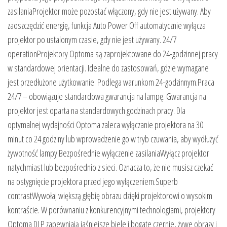
zasilaniaProjektor może pozostać włączony, gdy nie jest używany. Aby
zaoszczędzić energię, funkcja Auto Power Off automatycznie wyłącza
projektor po ustalonym czasie, gdy nie jest używany. 24/7
operationProjektory Optoma są zaprojektowane do 24-godzinnej pracy
w standardowej orientacji. Idealne do zastosowań, gdzie wymagane
jest przedłużone użytkowanie. Podlega warunkom 24-godzinnym.Praca
24/7 – obowiązuje standardowa gwarancja na lampę. Gwarancja na
projektor jest oparta na standardowych godzinach pracy. Dla
optymalnej wydajności Optoma zaleca wyłączanie projektora na 30
minut co 24 godziny lub wprowadzenie go w tryb czuwania, aby wydłużyć
żywotność lampy.Bezpośrednie wyłączenie zasilaniaWyłącz projektor
natychmiast lub bezpośrednio z sieci. Oznacza to, że nie musisz czekać
na ostygnięcie projektora przed jego wyłączeniem.Superb
contrastWywołaj większą głębię obrazu dzięki projektorowi o wysokim
kontraście. W porównaniu z konkurencyjnymi technologiami, projektory
Optoma DLP zapewniają jaśniejsze biele i bogate czernie, żywe obrazy i