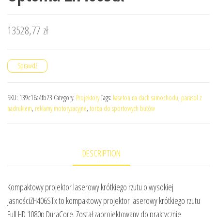
13528,77
zł
Sprawdź
SKU:
139c16a4fb23
Category:
Projektory
Tags:
kaseton na dach samochodu
,
parasol z
nadrukiem
,
reklamy motoryzacyjne
,
torba do sportowych butów
DESCRIPTION
Kompaktowy projektor laserowy krótkiego rzutu o wysokiej
jasnościZH406STx to kompaktowy projektor laserowy krótkiego rzutu
Full HD 1080p DuraCore. Został zaprojektowany do praktycznie