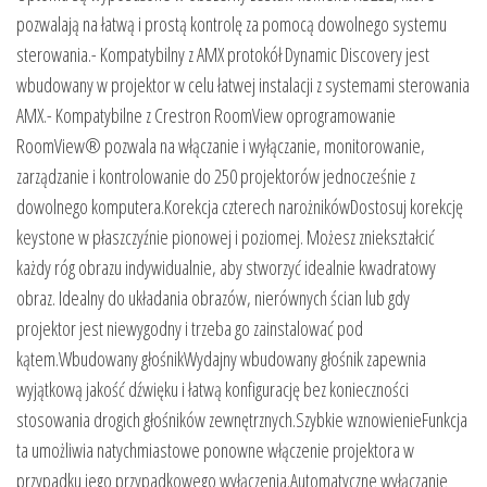
pozwalają na łatwą i prostą kontrolę za pomocą dowolnego systemu
sterowania.- Kompatybilny z AMX protokół Dynamic Discovery jest
wbudowany w projektor w celu łatwej instalacji z systemami sterowania
AMX.- Kompatybilne z Crestron RoomView oprogramowanie
RoomView® pozwala na włączanie i wyłączanie, monitorowanie,
zarządzanie i kontrolowanie do 250 projektorów jednocześnie z
dowolnego komputera.Korekcja czterech narożnikówDostosuj korekcję
keystone w płaszczyźnie pionowej i poziomej. Możesz zniekształcić
każdy róg obrazu indywidualnie, aby stworzyć idealnie kwadratowy
obraz. Idealny do układania obrazów, nierównych ścian lub gdy
projektor jest niewygodny i trzeba go zainstalować pod
kątem.Wbudowany głośnikWydajny wbudowany głośnik zapewnia
wyjątkową jakość dźwięku i łatwą konfigurację bez konieczności
stosowania drogich głośników zewnętrznych.Szybkie wznowienieFunkcja
ta umożliwia natychmiastowe ponowne włączenie projektora w
przypadku jego przypadkowego wyłączenia.Automatyczne wyłączanie