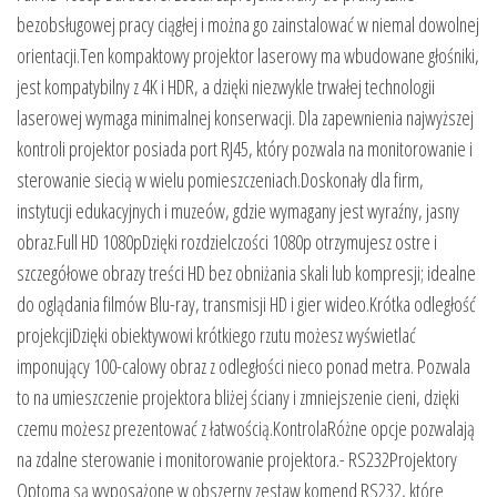
bezobsługowej pracy ciągłej i można go zainstalować w niemal dowolnej
orientacji.Ten kompaktowy projektor laserowy ma wbudowane głośniki,
jest kompatybilny z 4K i HDR, a dzięki niezwykle trwałej technologii
laserowej wymaga minimalnej konserwacji. Dla zapewnienia najwyższej
kontroli projektor posiada port RJ45, który pozwala na monitorowanie i
sterowanie siecią w wielu pomieszczeniach.Doskonały dla firm,
instytucji edukacyjnych i muzeów, gdzie wymagany jest wyraźny, jasny
obraz.Full HD 1080pDzięki rozdzielczości 1080p otrzymujesz ostre i
szczegółowe obrazy treści HD bez obniżania skali lub kompresji; idealne
do oglądania filmów Blu-ray, transmisji HD i gier wideo.Krótka odległość
projekcjiDzięki obiektywowi krótkiego rzutu możesz wyświetlać
imponujący 100-calowy obraz z odległości nieco ponad metra. Pozwala
to na umieszczenie projektora bliżej ściany i zmniejszenie cieni, dzięki
czemu możesz prezentować z łatwością.KontrolaRóżne opcje pozwalają
na zdalne sterowanie i monitorowanie projektora.- RS232Projektory
Optoma są wyposażone w obszerny zestaw komend RS232, które