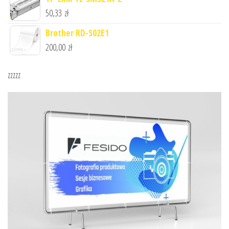
50,33
zł
Brother RD-S02E1
200,00
zł
zzzzz