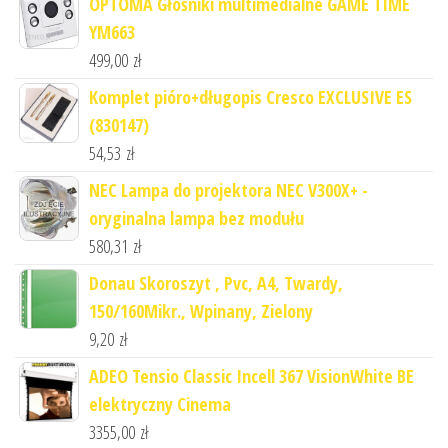
OPTOMA Głośniki multimedialne GAME TIME
YM663
499,00
zł
Komplet pióro+długopis Cresco EXCLUSIVE ES
(830147)
54,53
zł
NEC Lampa do projektora NEC V300X+ -
oryginalna lampa bez modułu
580,31
zł
Donau Skoroszyt , Pvc, A4, Twardy,
150/160Mikr., Wpinany, Zielony
9,20
zł
ADEO Tensio Classic Incell 367 VisionWhite BE
elektryczny Cinema
3355,00
zł