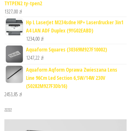
TYTPEN2 ty-tpen2
1327,00
zł
Hp L LaserJet M234sdne HP+ Laserdrucker 3in1
A4 LAN ADF Duplex (9YG02EABD)
1234,00
zł
Aquaform Squares (30369M927F10002)
1247,22
zł
Aquaform Aqform Oprawa Zwieszana Lens
Line 96Cm Led Section 6,5W/14W 230V
(50282M927F3Db16)
2453,85
zł
zzzzz