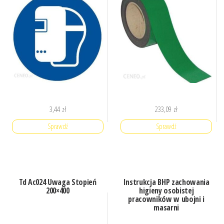
3,44
zł
233,09
zł
Sprawdź
Sprawdź
Td Ac024 Uwaga Stopień
Instrukcja BHP zachowania
200×400
higieny osobistej
pracowników w ubojni i
masarni