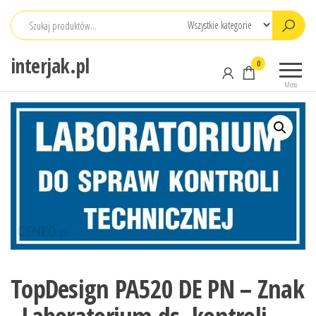
Przejdź
do
treści
interjak.pl
0
Menu
TopDesign PA520 DE PN – Znak