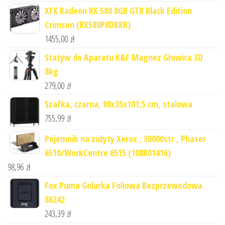
XFX Radeon RX 580 8GB GTR Black Edition
Crimson (RX580P8DBRR)
1455,00
zł
Statyw do Aparatu K&F Magnez Głowica 3D
8kg
279,00
zł
Szafka, czarna, 80x35x101,5 cm, stalowa
755,99
zł
Pojemnik na zużyty Xerox , 30000str , Phaser
6510/WorkCentre 6515 (108R01416)
98,96
zł
Fox Puma Golarka Foliowa Bezprzewodowa
86242
243,39
zł