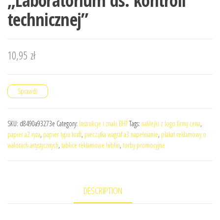
„Laboratorium ds. kontroli
technicznej”
10,95
zł
Sprawdź
SKU:
d8490a93273e
Category:
Instrukcje i znaki BHP
Tags:
naklejki z logo firmy cena
,
papier a2 ryza
,
papier typu kraft
,
pieczątka wagraf a3 napełnianie
,
plakat reklamowy o
walorach artystycznych
,
tablice reklamowe lublin
,
torby promocyjne
DESCRIPTION