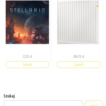
22,85
zł
406,79
zł
Sprawdź
Sprawdź
Szukaj
Szukaj