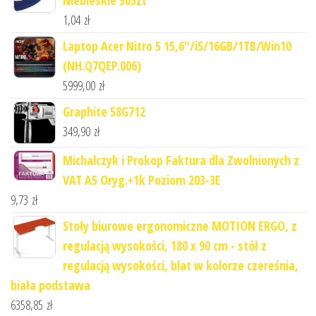
Niebieskie 50Szt
1,04
zł
Laptop Acer Nitro 5 15,6"/i5/16GB/1TB/Win10
(NH.Q7QEP.006)
5999,00
zł
Graphite 58G712
349,90
zł
Michalczyk i Prokop Faktura dla Zwolnionych z
VAT A5 Oryg.+1k Poziom 203-3E
9,73
zł
Stoły biurowe ergonomiczne MOTION ERGO, z
regulacją wysokości, 180 x 90 cm - stół z
regulacją wysokości, blat w kolorze czereśnia,
biała podstawa
6358,85
zł