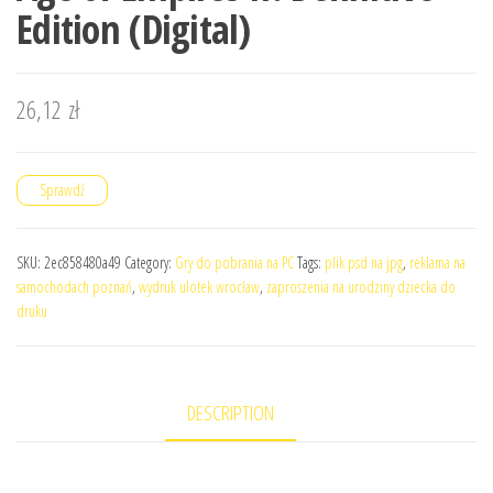
Edition (Digital)
26,12
zł
Sprawdź
SKU:
2ec858480a49
Category:
Gry do pobrania na PC
Tags:
plik psd na jpg
,
reklama na
samochodach poznań
,
wydruk ulotek wrocław
,
zaproszenia na urodziny dziecka do
druku
DESCRIPTION