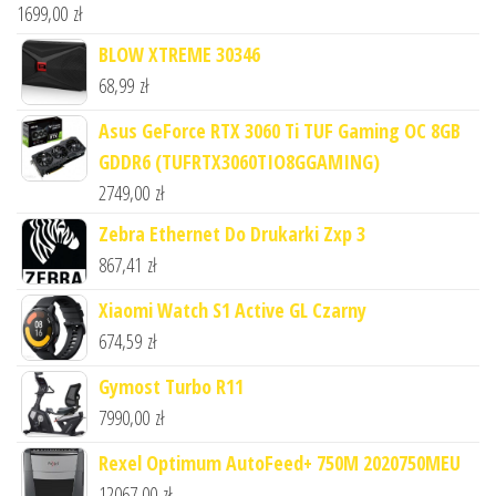
1699,00
zł
BLOW XTREME 30346
68,99
zł
Asus GeForce RTX 3060 Ti TUF Gaming OC 8GB
GDDR6 (TUFRTX3060TIO8GGAMING)
2749,00
zł
Zebra Ethernet Do Drukarki Zxp 3
867,41
zł
Xiaomi Watch S1 Active GL Czarny
674,59
zł
Gymost Turbo R11
7990,00
zł
Rexel Optimum AutoFeed+ 750M 2020750MEU
12067,00
zł