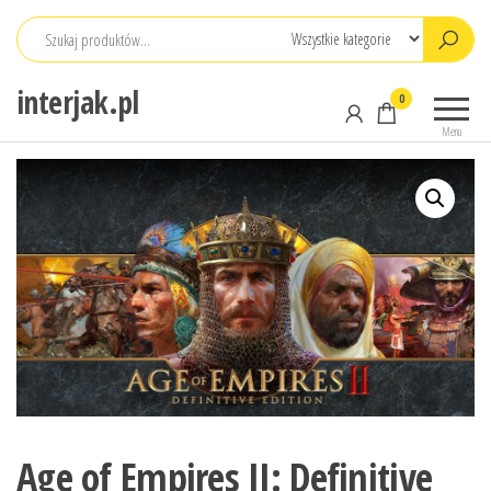
Przejdź
do
treści
interjak.pl
0
Menu
Age of Empires II: Definitive