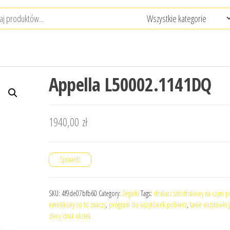
Appella L50002.1141DQ
1940,00
zł
Sprawdź
SKU:
4f9de07bfb60
Category:
Zegarki
Tags:
drukarz sitodrukowy na czym p
emotikony co to znaczy
,
program do wizytówek pobierz
,
tanie wizytówki 
zlecę druk ulotek