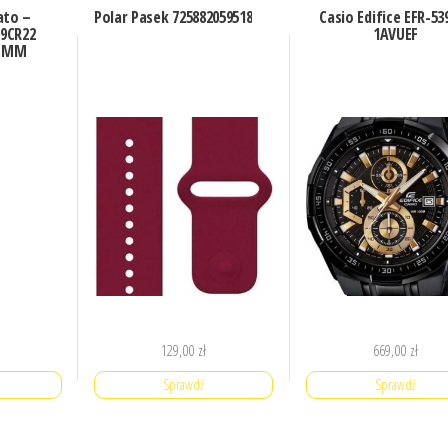
ato –
Polar Pasek 725882059518
Casio Edifice EFR-53
19CR22
1AVUEF
2 MM
129,00
zł
669,00
zł
Sprawdź
Sprawdź