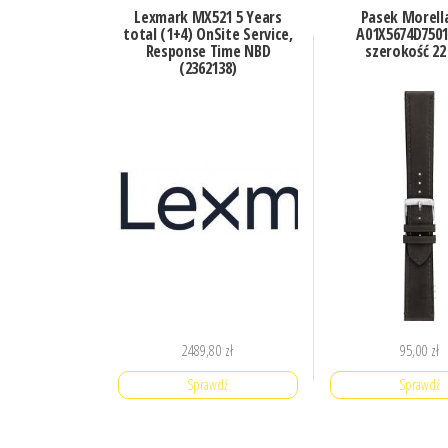
Lexmark MX521 5 Years
Pasek Morell
total (1+4) OnSite Service,
A01X5674D750
Response Time NBD
szerokość 2
(2362138)
2489,80
zł
95,00
zł
Sprawdź
Sprawdź