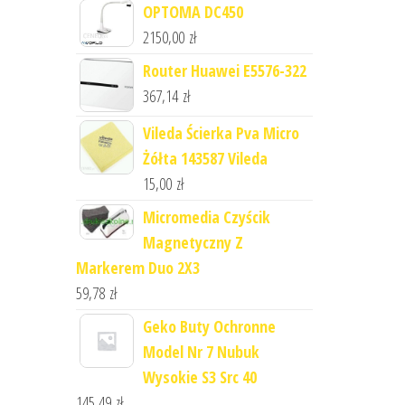
OPTOMA DC450
2150,00
zł
Router Huawei E5576-322
367,14
zł
Vileda Ścierka Pva Micro
Żółta 143587 Vileda
15,00
zł
Micromedia Czyścik
Magnetyczny Z
Markerem Duo 2X3
59,78
zł
Geko Buty Ochronne
Model Nr 7 Nubuk
Wysokie S3 Src 40
145,49
zł