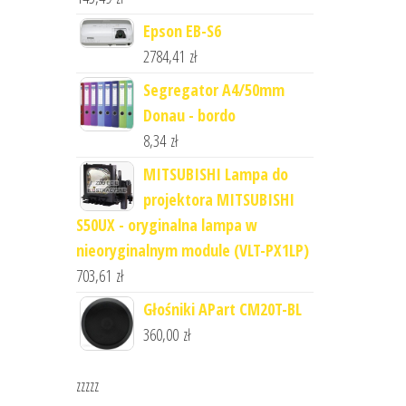
Epson EB-S6
2784,41
zł
Segregator A4/50mm
Donau - bordo
8,34
zł
MITSUBISHI Lampa do
projektora MITSUBISHI
S50UX - oryginalna lampa w
nieoryginalnym module (VLT-PX1LP)
703,61
zł
Głośniki APart CM20T-BL
360,00
zł
zzzzz