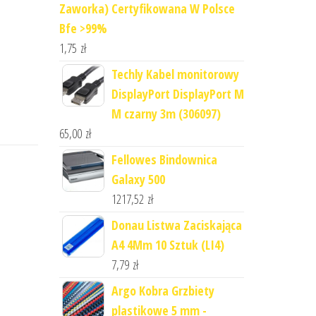
Zaworka) Certyfikowana W Polsce
Bfe >99%
1,75
zł
Techly Kabel monitorowy
DisplayPort DisplayPort M
M czarny 3m (306097)
65,00
zł
Fellowes Bindownica
Galaxy 500
1217,52
zł
Donau Listwa Zaciskająca
A4 4Mm 10 Sztuk (LI4)
7,79
zł
Argo Kobra Grzbiety
plastikowe 5 mm -