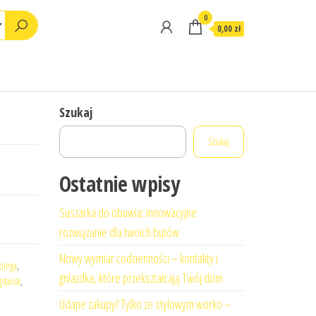
0
0,00 zł
Szukaj
Szukaj
Ostatnie wpisy
Suszarka do obuwia: innowacyjne
rozwiązanie dla twoich butów
Nowy wymiar codzienności – kontakty i
olega
,
gniazdka, które przekształcają Twój dom
gdańsk
,
Udane zakupy? Tylko ze stylowym worko –