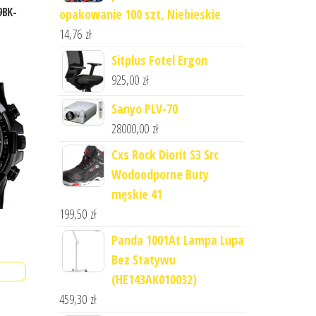
9BK-
opakowanie 100 szt, Niebieskie
14,76
zł
Sitplus Fotel Ergon
925,00
zł
Sanyo PLV-70
28000,00
zł
Cxs Rock Diorit S3 Src
Wodoodporne Buty
męskie 41
199,50
zł
Panda 1001At Lampa Lupa
Bez Statywu
(HE143AK010032)
459,30
zł