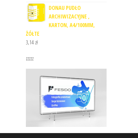
DONAU PUDŁO
ARCHIWIZACYJNE ,
KARTON, A4/100MM,
ŻÓŁTE
3,14
zł
zzzzz