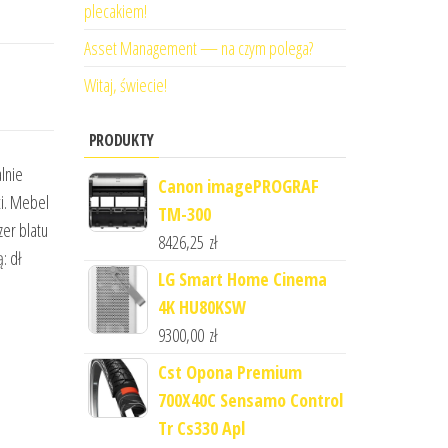
plecakiem!
Asset Management — na czym polega?
Witaj, świecie!
PRODUKTY
lnie
Canon imagePROGRAF
i. Mebel
TM-300
zer blatu
8426,25
zł
: dł
LG Smart Home Cinema
4K HU80KSW
9300,00
zł
Cst Opona Premium
700X40C Sensamo Control
Tr Cs330 Apl