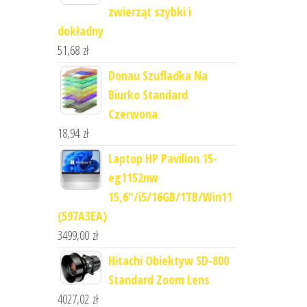
zwierząt szybki i
dokładny
51,68
zł
Donau Szufladka Na
Biurko Standard
Czerwona
18,94
zł
Laptop HP Pavilion 15-
eg1152nw
15,6"/i5/16GB/1TB/Win11
(597A3EA)
3499,00
zł
Hitachi Obiektyw SD-800
Standard Zoom Lens
4027,02
zł