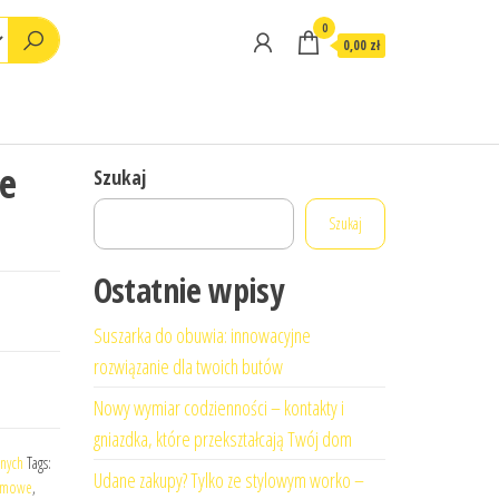
0
0,00 zł
łe
Szukaj
Szukaj
Ostatnie wpisy
Suszarka do obuwia: innowacyjne
rozwiązanie dla twoich butów
Nowy wymiar codzienności – kontakty i
gniazdka, które przekształcają Twój dom
znych
Tags:
Udane zakupy? Tylko ze stylowym worko –
irmowe
,