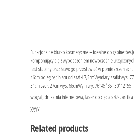
Funkcjonalne biurko kosmetyczne – idealne do gabinetów.Jes
komponujący się z wyposażeniem nowocześnie urządzonych p
jest stabilny oraz łatwo go przestawiać w pomieszczeniach, 
46cm odległość blatu od szafki 7,5cmWymiary szafki:wys: 77
31cm szer: 27cm wys: 68cmWymiary: 76*45*86 130*12*55
wograf, drukarnia internetowa, laser do cięcia szkła, arctica
yyyyy
Related products