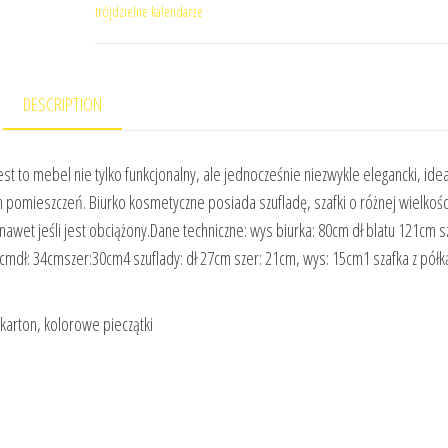
trójdzielne kalendarze
DESCRIPTION
t to mebel nie tylko funkcjonalny, ale jednocześnie niezwykle elegancki, idea
omieszczeń. Biurko kosmetyczne posiada szufladę, szafki o różnej wielkośc
nawet jeśli jest obciążony.Dane techniczne: wys biurka: 80cm dł blatu 121cm s
cmdł: 34cmszer:30cm4 szuflady: dł 27cm szer: 21cm, wys: 15cm1 szafka z półką
 karton, kolorowe pieczątki