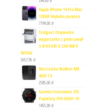
284,00
zł
Apple iPhone 14 Pro Max
128GB Głęboka purpura
7199,00
zł
Stalgast Zmywarko
wyparzarka z podstawąP
3.4/4.9 kW U 230/400 V
801502
5657,95
zł
Niszczarka Wallner MR
4025 C4
2585,00
zł
Garmin Forerunner 255
Popielaty 010-02641-10
1455,00
zł