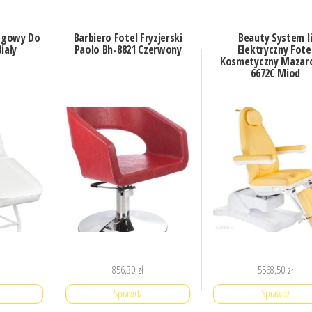
iegowy Do
Barbiero Fotel Fryzjerski
Beauty System I
iały
Paolo Bh-8821 Czerwony
Elektryczny Fote
Kosmetyczny Mazaro
6672C Miod
856,30
zł
5568,50
zł
Sprawdź
Sprawdź