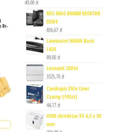
49,00
zł
MSI MAG B660M MORTAR
i
l
DDR4
 Br-
836,67
zł
Laminator HAMA Basic
L42A
89,00
zł
Lexmark 2581n
3325,70
zł
Cienkopis Elite Liner
Czarny (10Szt)
44,17
zł
HSM shredstar X5 4,5 x 30
mm