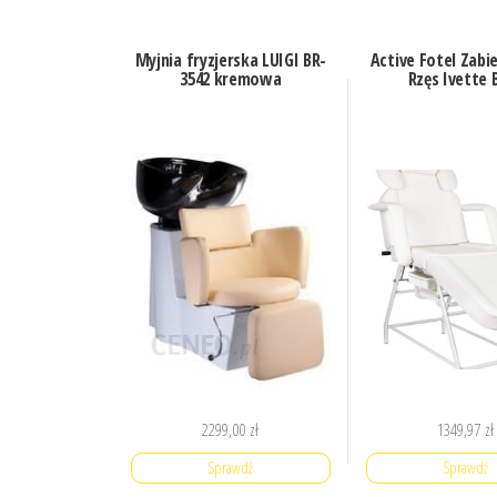
Myjnia fryzjerska LUIGI BR-
Active Fotel Zab
3542 kremowa
Rzęs Ivette B
2299,00
zł
1349,97
zł
Sprawdź
Sprawdź