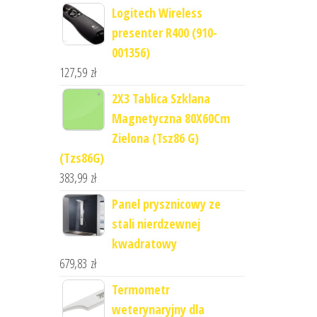
Logitech Wireless
presenter R400 (910-
001356)
127,59
zł
2X3 Tablica Szklana
Magnetyczna 80X60Cm
Zielona (Tsz86 G)
(Tzs86G)
383,99
zł
Panel prysznicowy ze
stali nierdzewnej
kwadratowy
679,83
zł
Termometr
weterynaryjny dla