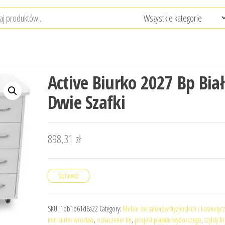
Active Biurko 2027 Bp Bia
Dwie Szafki
898,31
zł
Sprawdź
SKU:
1bb1b61d6a22
Category:
Meble do salonów fryzjerskich i kosmetyc
mm kurier wrocław
,
oznaczenie tm
,
projekt plakatu wyborczego
,
szyldy f