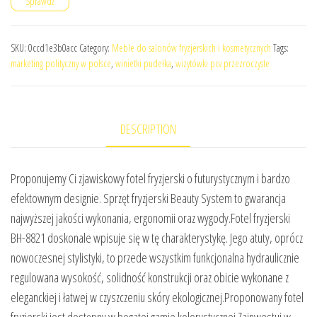
Sprawdź
SKU:
0ccd1e3b0acc
Category:
Meble do salonów fryzjerskich i kosmetycznych
Tags:
marketing polityczny w polsce
,
winietki pudełka
,
wizytówki pcv przezroczyste
DESCRIPTION
Proponujemy Ci zjawiskowy fotel fryzjerski o futurystycznym i bardzo
efektownym designie. Sprzęt fryzjerski Beauty System to gwarancja
najwyższej jakości wykonania, ergonomii oraz wygody.Fotel fryzjerski
BH-8821 doskonale wpisuje się w tę charakterystykę. Jego atuty, oprócz
nowoczesnej stylistyki, to przede wszystkim funkcjonalna hydraulicznie
regulowana wysokość, solidność konstrukcji oraz obicie wykonane z
eleganckiej i łatwej w czyszczeniu skóry ekologicznej.Proponowany fotel