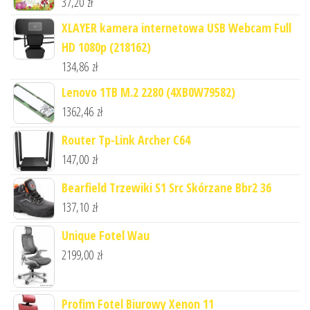
37,20
zł
XLAYER kamera internetowa USB Webcam Full
HD 1080p (218162)
134,86
zł
Lenovo 1TB M.2 2280 (4XB0W79582)
1362,46
zł
Router Tp-Link Archer C64
147,00
zł
Bearfield Trzewiki S1 Src Skórzane Bbr2 36
137,10
zł
Unique Fotel Wau
2199,00
zł
Profim Fotel Biurowy Xenon 11