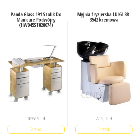
Panda Glass 191 Stolik Do
Myjnia fryzjerska LUIGI BR-
Manicure Podwójny
3542 kremowa
(HW045ST020074)
10951,90
zł
2299,00
zł
Sprawdź
Sprawdź