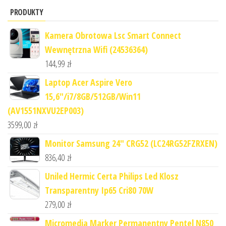
PRODUKTY
Kamera Obrotowa Lsc Smart Connect
Wewnętrzna Wifi (24536364)
144,99
zł
Laptop Acer Aspire Vero
15,6"/i7/8GB/512GB/Win11
(AV1551NXVU2EP003)
3599,00
zł
Monitor Samsung 24" CRG52 (LC24RG52FZRXEN)
836,40
zł
Uniled Hermic Certa Philips Led Klosz
Transparentny Ip65 Cri80 70W
279,00
zł
Micromedia Marker Permanentny Pentel N850