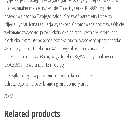
fryzjerski jest dostępny w bogatej gamie kolorystycznej.Zainwestuj w
profesjonalne meble fryzjerskie. Fotel fryzjerski BH-8821 będzie
prawdziwą ozdobą Twojego salonu!Sprawdź parametry i obejrzyj
zdjęcia:Hydrauliczna regulacja wysokości.Chromowana podstawa.Obicie
wykonane z wysokiej jakości skóry ekologicznej.Wymiary:-szerokość
siedziska: 48cm,-głębokość siedziska: 50cm,-wysokość oparcia fotela:
45cm,-wysokość fotela min: 47cm,-wysokość fotela max: 57cm,-
przekątna podstawy: 68cm,-waga fotela: 28kgWymiary opakowania
65x63x60 cmGwarancja: 12 miesięcy
pieczątki cieszyn, zaproszenie do kościoła na ślub, czcionka pisma
odręcznego, employer brandingiem, domeny art pl
yyyyy
Related products