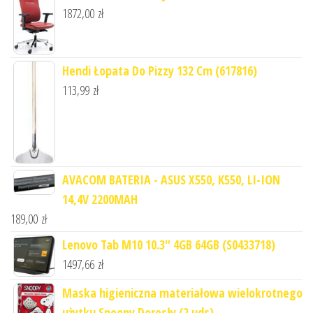
1872,00
zł
Hendi Łopata Do Pizzy 132 Cm (617816)
113,99
zł
AVACOM BATERIA - ASUS X550, K550, LI-ION
14,4V 2200MAH
189,00
zł
Lenovo Tab M10 10.3" 4GB 64GB (S0433718)
1497,66
zł
Maska higieniczna materiałowa wielokrotnego
użytku Snoopy Dorosły (2 uds)