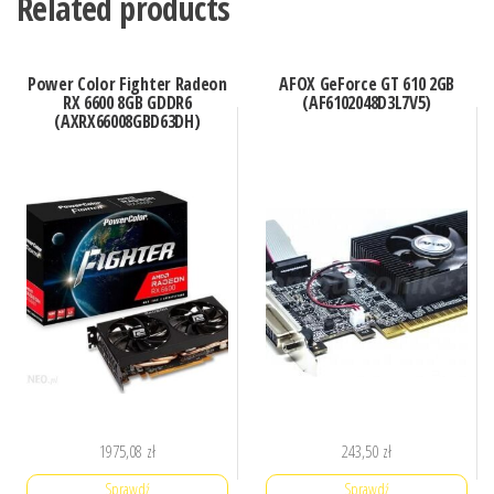
Related products
Power Color Fighter Radeon
AFOX GeForce GT 610 2GB
RX 6600 8GB GDDR6
(AF6102048D3L7V5)
(AXRX66008GBD63DH)
1975,08
zł
243,50
zł
Sprawdź
Sprawdź