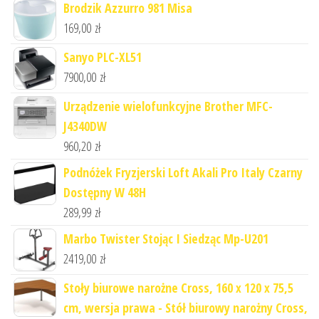
Brodzik Azzurro 981 Misa
169,00
zł
Sanyo PLC-XL51
7900,00
zł
Urządzenie wielofunkcyjne Brother MFC-
J4340DW
960,20
zł
Podnóżek Fryzjerski Loft Akali Pro Italy Czarny
Dostępny W 48H
289,99
zł
Marbo Twister Stojąc I Siedząc Mp-U201
2419,00
zł
Stoły biurowe narożne Cross, 160 x 120 x 75,5
cm, wersja prawa - Stół biurowy narożny Cross,