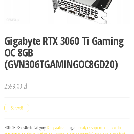
Gigabyte RTX 3060 Ti Gaming
OC 8GB
(GVN306TGAMINGOC8GD20)
2599,00
zł
Sprawdź
SKU:
03c38264fede
Category:
Karty graficzne
Tags:
formaty czasopism
,
karteczki do