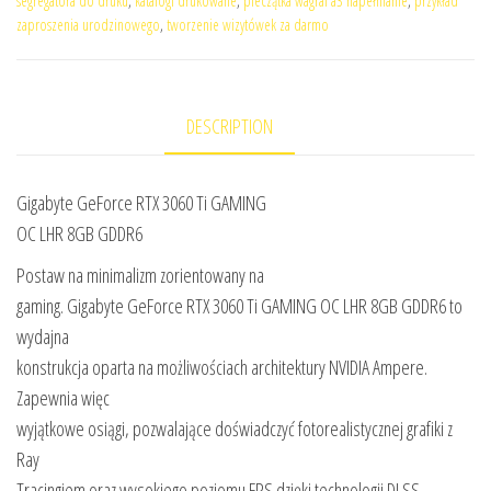
segregatora do druku
,
katalogi drukowane
,
pieczątka wagraf a3 napełnianie
,
przykład
zaproszenia urodzinowego
,
tworzenie wizytówek za darmo
DESCRIPTION
Gigabyte GeForce RTX 3060 Ti GAMING
OC LHR 8GB GDDR6
Postaw na minimalizm zorientowany na
gaming. Gigabyte GeForce RTX 3060 Ti GAMING OC LHR 8GB GDDR6 to
wydajna
konstrukcja oparta na możliwościach architektury NVIDIA Ampere.
Zapewnia więc
wyjątkowe osiągi, pozwalające doświadczyć fotorealistycznej grafiki z
Ray
Tracingiem oraz wysokiego poziomu FPS dzięki technologii DLSS.