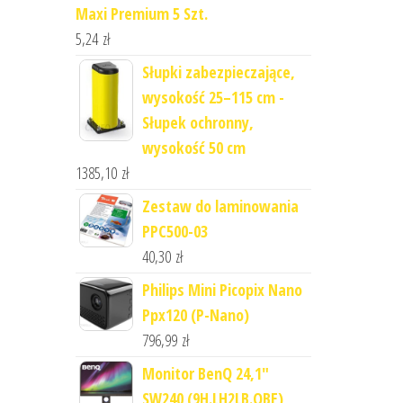
Maxi Premium 5 Szt.
5,24
zł
Słupki zabezpieczające,
wysokość 25–115 cm -
Słupek ochronny,
wysokość 50 cm
1385,10
zł
Zestaw do laminowania
PPC500-03
40,30
zł
Philips Mini Picopix Nano
Ppx120 (P-Nano)
796,99
zł
Monitor BenQ 24,1"
SW240 (9H.LH2LB.QBE)