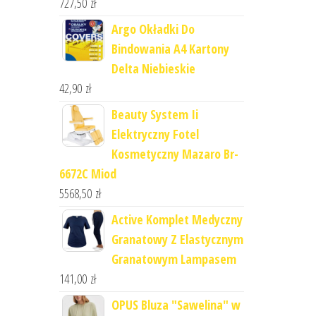
727,50
zł
Argo Okładki Do
Bindowania A4 Kartony
Delta Niebieskie
42,90
zł
Beauty System Ii
Elektryczny Fotel
Kosmetyczny Mazaro Br-
6672C Miod
5568,50
zł
Active Komplet Medyczny
Granatowy Z Elastycznym
Granatowym Lampasem
141,00
zł
OPUS Bluza "Sawelina" w