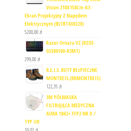
Vision 210X158Cm 4:3 -
Ekran Projekcyjny Z Napędem
Elektrycznym (BLTBT430220)
5200,00
zł
Razer Ornata V2 (RZ03-
03380100-R3M1)
299,00
zł
R.E.I.S. BUTY BEzPIECzNE
MONTREIS.(BRMONTREIS)
122,35
zł
3M PÓŁMASKA
FILTRUJĄCA MEDYCZNA
AURA 1862+ FFP2 NR D /
TYP IIR
10,02
zł