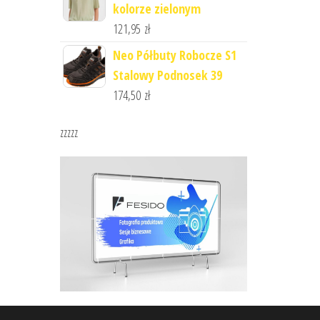
kolorze zielonym
121,95
zł
Neo Półbuty Robocze S1
Stalowy Podnosek 39
174,50
zł
zzzzz