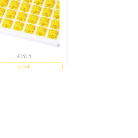
421,95
zł
Sprawdź