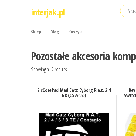
Przejdź
interjak.pl
do
treści
Sklep
Blog
Koszyk
Pozostałe akcesoria kom
Showing all 2 results
2 xCorePad Mad Catz Cyborg R.a.t. 2 4
Key
6 8 (CS29150)
Switch