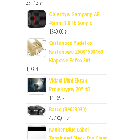
231,12
zł
Obiektyw Samyang AF
45mm 1.8 FE Sony E
1349,00
zł
Cartonbox Pudełko
Kartonowe 260X150X160
Klapowe Fefco 201
1,93
zł
Vidaxl Mini Ekran
Projekcyjny 20" 4:3
141,69
zł
Barco (R9023030)
45700,00
zł
Kauber Blue Label
Tensioned Black Top Clear