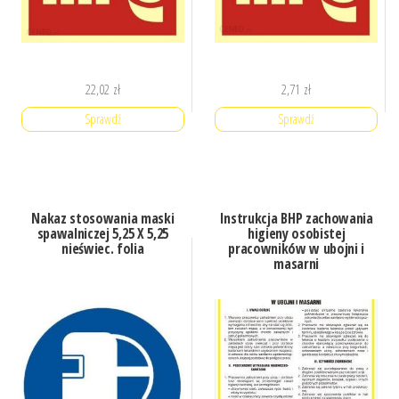
22,02
zł
2,71
zł
Sprawdź
Sprawdź
Nakaz stosowania maski
Instrukcja BHP zachowania
spawalniczej 5,25 X 5,25
higieny osobistej
nieświec. folia
pracowników w ubojni i
masarni