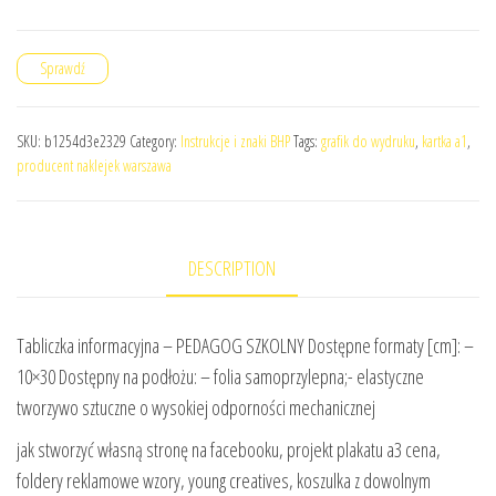
Sprawdź
SKU:
b1254d3e2329
Category:
Instrukcje i znaki BHP
Tags:
grafik do wydruku
,
kartka a1
,
producent naklejek warszawa
DESCRIPTION
Tabliczka informacyjna – PEDAGOG SZKOLNY Dostępne formaty [cm]: –
10×30 Dostępny na podłożu: – folia samoprzylepna;- elastyczne
tworzywo sztuczne o wysokiej odporności mechanicznej
jak stworzyć własną stronę na facebooku, projekt plakatu a3 cena,
foldery reklamowe wzory, young creatives, koszulka z dowolnym