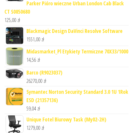
Parker Pióro wieczne Urban London Cab Black
CT S0850680
125,00
zł
Blackmagic Design DaVinci Resolve Software
1551,00
zł
Midasmarket_Pl Etykiety Termiczne 70X33/1000
14,56
zł
Barco (R9023037)
26270,00
zł
Symantec Norton Security Standard 3.0 1U 1Rok
ESD (21357136)
59,04
zł
Unique Fotel Biurowy Task (My02-2H)
1279,00
zł