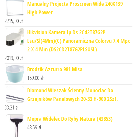
Manualny Projecta Proscreen Wide 240X139
High Power
2215,00
zł
Hikvision Kamera Ip Ds 2Cd2T87G2P
Lsu/Sl(4Mm)(C) Panoramiczna Colorvu 7.4 Mpx
2 X 4 Mm (DS2CD2T87G2PLSUSL)
2013,00
zł
Brodzik Azzurro 981 Misa
169,00
zł
Diamond Wieszak Ścienny Monoclac Do
Grzejników Panelowych 20-33 H-900 2Szt.
33,21
zł
Mepra Widelec Do Ryby Natura (43853)
48,59
zł