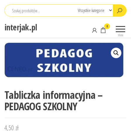
Przejdź
do
treści
interjak.pl
0
Menu
Tabliczka informacyjna –
PEDAGOG SZKOLNY
4,50
zł