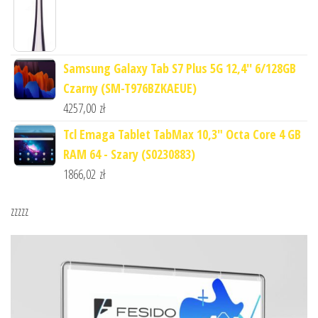
Samsung Galaxy Tab S7 Plus 5G 12,4'' 6/128GB
Czarny (SM-T976BZKAEUE)
4257,00
zł
Tcl Emaga Tablet TabMax 10,3" Octa Core 4 GB
RAM 64 - Szary (S0230883)
1866,02
zł
zzzzz