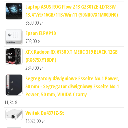
Laptop ASUS ROG Flow Z13 GZ301ZE-LD183W
13,4"/i9/16GB/1TB/Win11 (90NR07X1M00DH0)
8699,00
zł
Epson ELPAP10
708,00
zł
XFX Radeon RX 6750 XT MERC 319 BLACK 12GB
(RX675XYTBDP)
2849,00
zł
Segregatory dźwigniowe Esselte No.1 Power,
50 mm - Segregator dźwigniowy Esselte No.1
Power, 50 mm, VIVIDA Czarny
11,84
zł
Vivitek Du4371Z-St
16075,00
zł