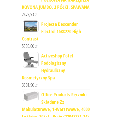
KOVONA JUMBO, 2 PÓŁKI, SPAWANA
2473,53
zł
Projecta Descender
Electrol 168X220 High
Contrast
5386,00
zł
Activeshop Fotel
Podologiczny
Hydrauliczny
Kosmetyczny Spa
3381,90
zł
Office Products Ręczniki
Składane Zz
Makulaturowe, 1-Warstwowe, 4000
Listków, 20Szt., Białe (22047231-14)