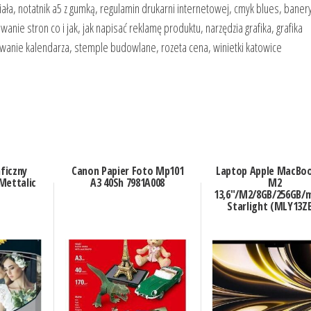
a, notatnik a5 z gumką, regulamin drukarni internetowej, cmyk blues, baner
anie stron co i jak, jak napisać reklamę produktu, narzędzia grafika, grafika
nie kalendarza, stemple budowlane, rozeta cena, winietki katowice
ficzny
Canon Papier Foto Mp101
Laptop Apple MacBoo
Mettalic
A3 40Sh 7981A008
M2
13,6″/M2/8GB/256GB/
Starlight (MLY13Z