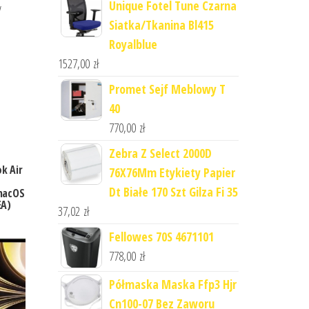
Unique Fotel Tune Czarna
y
Siatka/Tkanina Bl415
Royalblue
1527,00
zł
Promet Sejf Meblowy T
40
770,00
zł
Zebra Z Select 2000D
k Air
76X76Mm Etykiety Papier
Dt Białe 170 Szt Gilza Fi 35
macOS
EA)
37,02
zł
Fellowes 70S 4671101
778,00
zł
Półmaska Maska Ffp3 Hjr
Cn100-07 Bez Zaworu