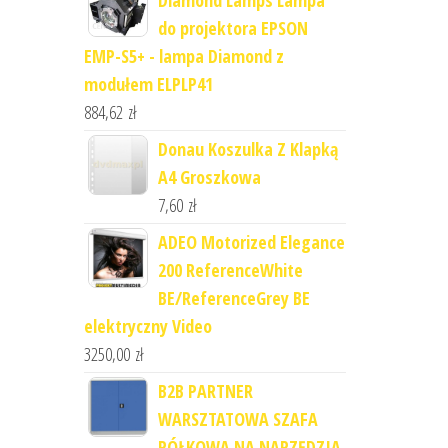
Diamond Lamps Lampa
do projektora EPSON
EMP-S5+ - lampa Diamond z
modułem ELPLP41
884,62
zł
Donau Koszulka Z Klapką
A4 Groszkowa
7,60
zł
ADEO Motorized Elegance
200 ReferenceWhite
BE/ReferenceGrey BE
elektryczny Video
3250,00
zł
B2B PARTNER
WARSZTATOWA SZAFA
PÓŁKOWA NA NARZĘDZIA