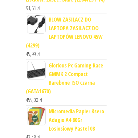
91,63
zł
BLOW ZASILACZ DO
LAPTOPA ZASILACZ DO
LAPTOPÓW LENOVO 45W
(4299)
45,99
zł
Glorious Pc Gaming Race
GMMK 2 Compact
Barebone ISO czarna
(GATA1670)
459,00
zł
Micromedia Papier Ksero
Adagio A4 80Gr
Łosiosiowy Pastel 08
42,48
zł