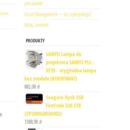
plecakiem!
rszawa
Asset Management — na czym polega?
Witaj, świecie!
PRODUKTY
SANYO Lampa do
projektora SANYO PLC-
XF35 - oryginalna lampa
bez modułu (6103016047)
882,08
zł
Seagate Dysk SSD
FireCuda 520 2TB
(ZP2000GM3A002)
ym
1388,98
zł