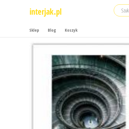
Przejdź
interjak.pl
do
treści
Sklep
Blog
Koszyk