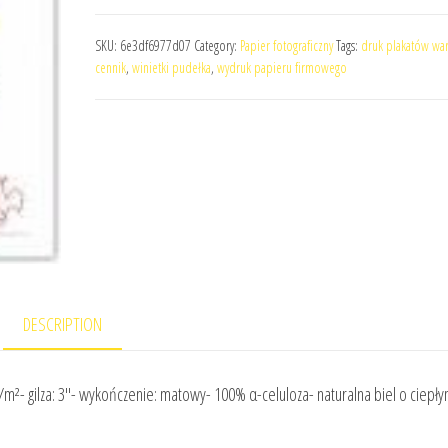
SKU:
6e3df6977d07
Category:
Papier fotograficzny
Tags:
druk plakatów wa
cennik
,
winietki pudełka
,
wydruk papieru firmowego
DESCRIPTION
/m²- gilza: 3″- wykończenie: matowy- 100% α-celuloza- naturalna biel o ciepł