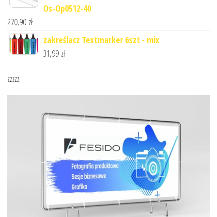
Os-Op0512-40
270,90
zł
zakreślacz Textmarker 6szt - mix
31,99
zł
zzzzz