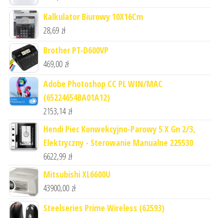
Kalkulator Biurowy 10X16Cm
28,69
zł
Brother PT-D600VP
469,00
zł
Adobe Photoshop CC PL WIN/MAC
(65224654BA01A12)
2153,14
zł
Hendi Piec Konwekcyjno-Parowy 5 X Gn 2/3,
Elektryczny - Sterowanie Manualne 225530
6622,99
zł
Mitsubishi XL6600U
43900,00
zł
Steelseries Prime Wireless (62593)