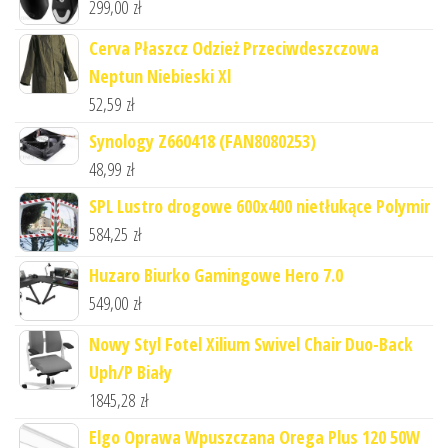
299,00
zł
Cerva Płaszcz Odzież Przeciwdeszczowa
Neptun Niebieski Xl
52,59
zł
Synology Z660418 (FAN8080253)
48,99
zł
SPL Lustro drogowe 600x400 nietłukące Polymir
584,25
zł
Huzaro Biurko Gamingowe Hero 7.0
549,00
zł
Nowy Styl Fotel Xilium Swivel Chair Duo-Back
Uph/P Biały
1845,28
zł
Elgo Oprawa Wpuszczana Orega Plus 120 50W