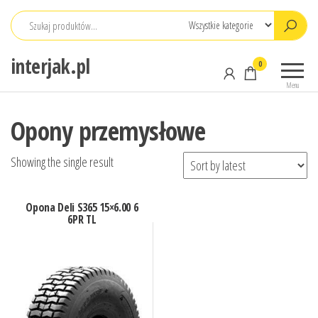
Przejdź
do
treści
interjak.pl
0
Menu
Opony przemysłowe
Showing the single result
Opona Deli S365 15×6.00 6
6PR TL