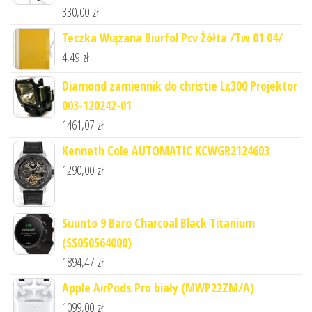
330,00
zł
Teczka Wiązana Biurfol Pcv Żółta /Tw 01 04/
4,49
zł
Diamond zamiennik do christie Lx300 Projektor
003-120242-01
1461,07
zł
Kenneth Cole AUTOMATIC KCWGR2124603
1290,00
zł
Suunto 9 Baro Charcoal Black Titanium
(SS050564000)
1894,47
zł
Apple AirPods Pro biały (MWP22ZM/A)
1099,00
zł