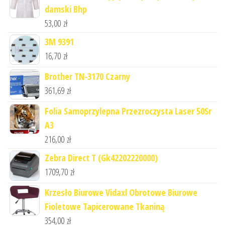
damski Bhp
53,00
zł
3M 9391
16,70
zł
Brother TN-3170 Czarny
361,69
zł
Folia Samoprzylepna Przezroczysta Laser 50Sr
A3
216,00
zł
Zebra Direct T (Gk42202220000)
1709,70
zł
Krzesło Biurowe Vidaxl Obrotowe Biurowe
Fioletowe Tapicerowane Tkaniną
354,00
zł