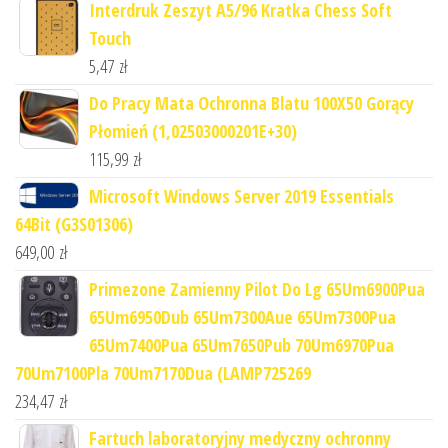
Interdruk Zeszyt A5/96 Kratka Chess Soft
Touch
5,47
zł
Do Pracy Mata Ochronna Blatu 100X50 Gorący
Płomień (1,02503000201E+30)
115,99
zł
Microsoft Windows Server 2019 Essentials
64Bit (G3S01306)
649,00
zł
Primezone Zamienny Pilot Do Lg 65Um6900Pua
65Um6950Dub 65Um7300Aue 65Um7300Pua
65Um7400Pua 65Um7650Pub 70Um6970Pua
70Um7100Pla 70Um7170Dua (LAMP725269
234,47
zł
Fartuch laboratoryjny medyczny ochronny