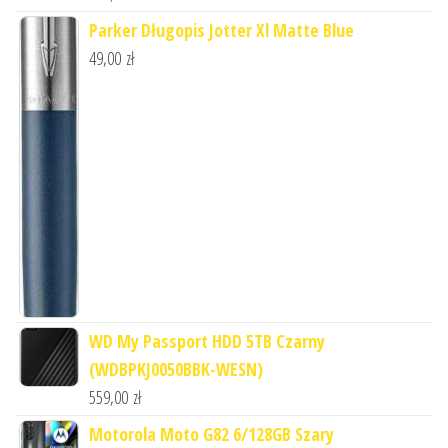
Parker Długopis Jotter Xl Matte Blue
49,00
zł
WD My Passport HDD 5TB Czarny
(WDBPKJ0050BBK-WESN)
559,00
zł
Motorola Moto G82 6/128GB Szary