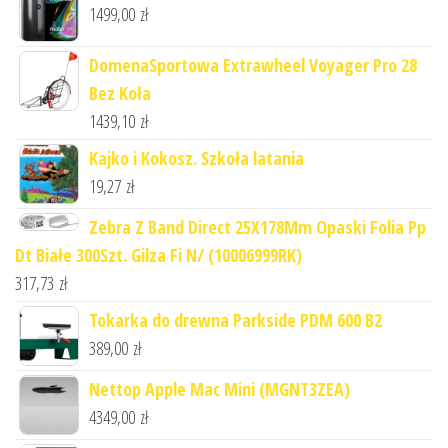
1499,00
zł
DomenaSportowa Extrawheel Voyager Pro 28
Bez Koła
1439,10
zł
Kajko i Kokosz. Szkoła latania
19,27
zł
Zebra Z Band Direct 25X178Mm Opaski Folia Pp
Dt Białe 300Szt. Gilza Fi N/ (10006999RK)
317,73
zł
Tokarka do drewna Parkside PDM 600 B2
389,00
zł
Nettop Apple Mac Mini (MGNT3ZEA)
4349,00
zł